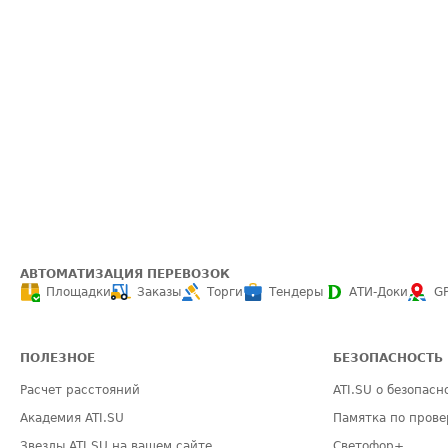
АВТОМАТИЗАЦИЯ ПЕРЕВОЗОК
Площадки
Заказы
Торги
Тендеры
АТИ-Доки
G
ПОЛЕЗНОЕ
БЕЗОПАСНОСТЬ
Расчет расстояний
ATI.SU о безопасн
Академия ATI.SU
Памятка по прове
Звезды ATI.SU на вашем сайте
Светофор+