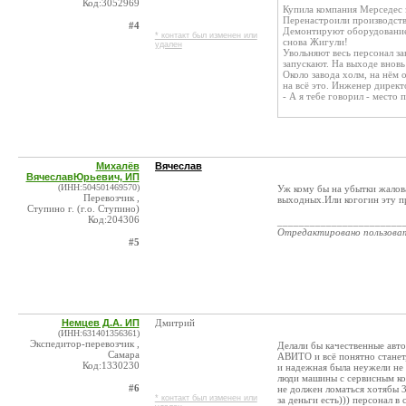
Код:3052969
Купила компания Мерседес 
Перенастроили производство
#4
Демонтируют оборудование, 
* контакт был изменен или
снова Жигули!
удален
Увольняют весь персонал за
запускают. На выходе вновь
Около завода холм, на нём 
на всё это. Инженер директ
- А я тебе говорил - место 
Михалёв
Вячеслав
ВячеславЮрьевич, ИП
(ИНН:504501469570)
Уж кому бы на убытки жалова
Перевозчик ,
выходных.Или когогин эту пр
Ступино г. (г.о. Ступино)
Код:204306
_______________________
Отредактировано пользова
#5
Немцев Д.А. ИП
Дмитрий
(ИНН:631401356361)
Экспедитор-перевозчик ,
Делали бы качественные авто
Самара
АВИТО и всё понятно станет
Код:1330230
и надежная была неужели не
люди машины с сервисным кон
#6
не должен ломаться хотябы 3
* контакт был изменен или
за деньги есть))) персонал в