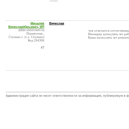
удален
Михалёв
Вячеслав
ВячеславЮрьевич, ИП
(ИНН:504501469570)
чем отличается отечественн
Перевозчик ,
Иномарку купил,пять лет ра
Ступино г. (г.о. Ступино)
Камаз купил,пять лет ремонт
Код:204306
#7
Администрация сайта не несет ответственности за информацию, публикуемую в ф