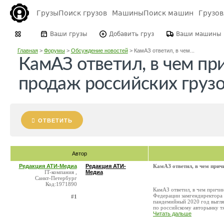
Грузы
Поиск грузов
Машины
Поиск машин
Грузо
Ваши грузы
Добавить груз
Ваши машины
Главная
>
Форумы
>
Обсуждение новостей
>
КамАЗ ответил, в чем...
КамАЗ ответил, в чем пр
продаж российских груз
ОТВЕТИТЬ
Автор
Редакция АТИ-Медиа
Редакция АТИ-
КамАЗ ответил, в чем прич
IT-компания ,
Медиа
Санкт-Петербург
Код:1971890
КамАЗ ответил, в чем причин
Федерации замгендиректора 
#1
пандемийный 2020 год выгля
по российскому авторынку тя
Читать дальше