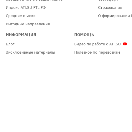
Индекс ATI.SU FTL РФ
Страхование
Средние ставки
О формировании 
Выгодные направления
ИНФОРМАЦИЯ
ПОМОЩЬ
Блог
Видео по работе с ATI.SU
Эксклюзивные материалы
Полезное по перевозкам
Политика конфиденциальности
Часто задаваемые вопросы (FA
Общие положения
Техническая информация
Карта сайта
ЗАДАТЬ ВОПРОС