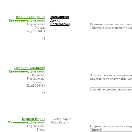
Мельников Денис
Мельников
Евгеньевич, физ.лицо
Денис
Перевозчик ,
Евгеньевич
Развитию камаза мешают не к
Москва
Убыток камаза за первое полу
Код:2888094
#2
Лупанов Анатолий
Евгеньевич, физ.лицо
(удалена)
А может эти матасовы и ког
Перевозчик ,
опустят. А то сразу дайте х
Кстово г.
Код:8096494
_______________________
Отредактировано пользова
#3
Шустер Борис
Шустер Борис
Михайлович, физ.лицо
Михайлович
Перевозчик ,
Старый, но актуальный анек
Пенза
Цитата