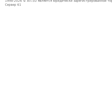
1998-2026
© ATI.SU является юридически зарегистрированной то
Сервер
61