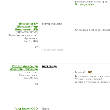
неофициальная часть: прог ..
Читать дальше
Ekspeditor-DV
Виктор Юрьевич
(Басалаев Петр
Витальевич, ИП)
Очередные бизнес тренеры н
(ИНН:423002012360)
Экспедитор-перевозчик ,
Арсеньев г.
Код:613846
#2
* контакт был удален
Пупков Александр
Александр
Иванович, физ.лицо
Перевозчик ,
Мулька!...
Железноводск г.
Клуб закрытый, но пиариться 
Код:296475
Фуршет, кофе... Брейк!
А пиво с утра будет? В кач
#3
Голд Транс, ООО
Денис