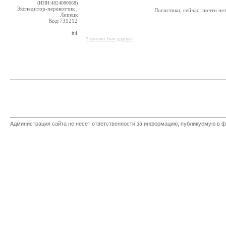
(ИНН:4824080668)
Экспедитор-перевозчик ,
Логистики, сейчас. почти нет
Липецк
Код:731212
#4
* контакт был удален
Администрация сайта не несет ответственности за информацию, публикуемую в ф