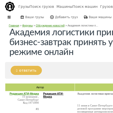
Грузы
Поиск грузов
Машины
Поиск машин
Грузо
Ваши грузы
Добавить груз
Ваши машины
Главная
>
Форумы
>
Обсуждение новостей
>
Академия логистики п...
Академия логистики при
бизнес-завтрак принять 
режиме онлайн
ОТВЕТИТЬ
Автор
Редакция АТИ-Медиа
Редакция АТИ-
Академия логистики пригла
IT-компания ,
Медиа
Санкт-Петербург
Код:1971890
11 июня в Санкт-Петербурге 
деловой программе мероприя
#1
посвященные антикризисному