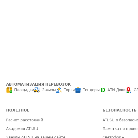
АВТОМАТИЗАЦИЯ ПЕРЕВОЗОК
Площадки
Заказы
Торги
Тендеры
АТИ-Доки
G
ПОЛЕЗНОЕ
БЕЗОПАСНОСТЬ
Расчет расстояний
ATI.SU о безопасн
Академия ATI.SU
Памятка по прове
Звезды ATI.SU на вашем сайте
Светофор+