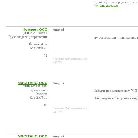
транспортных средств». В пе
Читать дальше
Форпост, ООО
Андрей
(ИНН:1215148633)
Грузовладелец-перевозчик
ну все дожили... наигрались 
,
Йошкар-Ола
Код:294879
#2
* контакт был изменен или
удален
МОСТРАНС, ООО
Андрей
(ИНН:9723251595)
Перевозчик ,
Забыли про маркировку VIN н
Москва
Код:257680
Как подумаю что у меня ковр
#3
* контакт был изменен или
удален
МОСТРАНС, ООО
Андрей