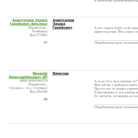
и оптически удовлетворител
Ахметгалеев Эдуард
Ахметгалеев
Гарифович, физ.лицо
Эдуард
Перевозчик ,
Гарифович
А кто сидеть будет, если так
Челябинск
какая подстава. Весь спрос п
Код:375665
_______________________
#7
Отредактировано пользова
Михалёв
Вячеслав
ВячеславЮрьевич, ИП
(ИНН:504501469570)
А из-за чего весь кипишь то?
Перевозчик ,
Или сейчас с разборок никто
Ступино г. (г.о. Ступино)
Просто кто то решил узаконит
Код:204306
Елинственное в чем раница м
бу запчасть ,то видишь ее со
#8
_______________________
Отредактировано пользова