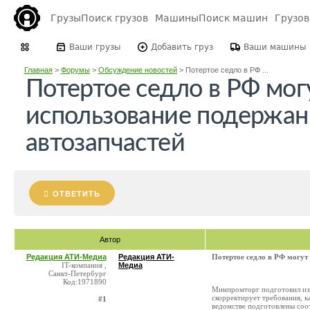
Грузы
Поиск грузов
Машины
Поиск машин
Грузо
Ваши грузы
Добавить груз
Ваши машины
Главная
>
Форумы
>
Обсуждение новостей
>
Потертое седло в РФ ...
Потертое седло в РФ мог
использование подержа
автозапчастей
ОТВЕТИТЬ
Автор
Редакция АТИ-Медиа
Редакция АТИ-
Потертое седло в РФ могут
IT-компания ,
Медиа
Санкт-Петербург
Код:1971890
Минпромторг подготовил изм
скорректирует требования, 
#1
ведомстве подготовлены соо