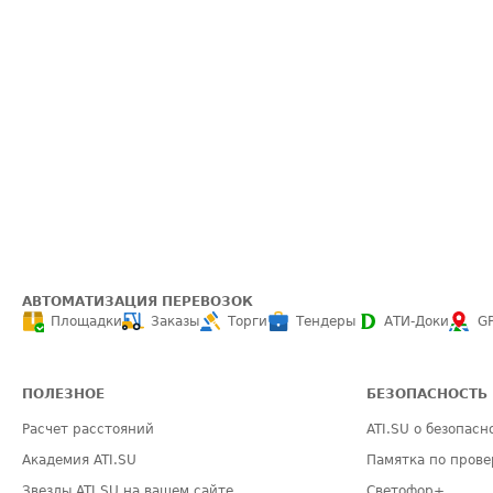
АВТОМАТИЗАЦИЯ ПЕРЕВОЗОК
Площадки
Заказы
Торги
Тендеры
АТИ-Доки
G
ПОЛЕЗНОЕ
БЕЗОПАСНОСТЬ
Расчет расстояний
ATI.SU о безопасн
Академия ATI.SU
Памятка по прове
Звезды ATI.SU на вашем сайте
Светофор+