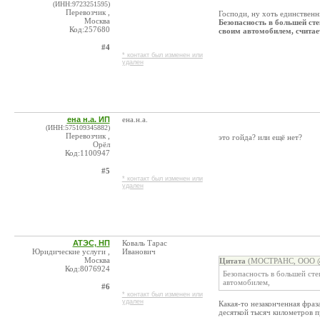
(ИНН:9723251595)
Перевозчик ,
Господи, ну хоть единственн
Москва
Безопасность в большей сте
Код:257680
своим автомобилем, считае
#4
* контакт был изменен или
удален
ена н.а. ИП
ена.н.а.
(ИНН:575109345882)
Перевозчик ,
это гойда? или ещё нет?
Орёл
Код:1100947
#5
* контакт был изменен или
удален
АТЭС, НП
Коваль Тарас
Юридические услуги ,
Иванович
Москва
Цитата
(МОСТРАНС, ООО @ 
Код:8076924
Безопасность в большей сте
автомобилем,
#6
* контакт был изменен или
удален
Какая-то незаконченная фраз
десяткой тысяч километров 