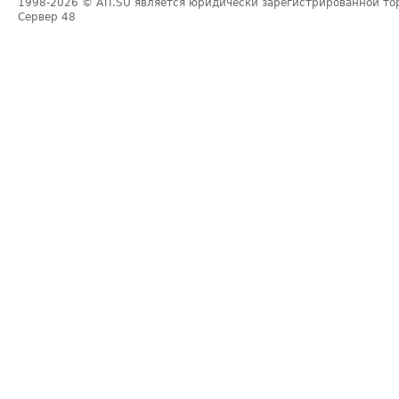
1998-2026
© ATI.SU является юридически зарегистрированной то
Сервер
48