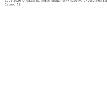
1998-2026
© ATI.SU является юридически зарегистрированной то
Сервер
51