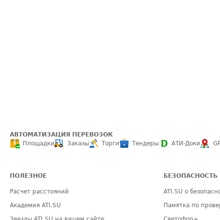
АВТОМАТИЗАЦИЯ ПЕРЕВОЗОК
Площадки
Заказы
Торги
Тендеры
АТИ-Доки
G
ПОЛЕЗНОЕ
БЕЗОПАСНОСТЬ
Расчет расстояний
ATI.SU о безопасн
Академия ATI.SU
Памятка по прове
Звезды ATI.SU на вашем сайте
Светофор+