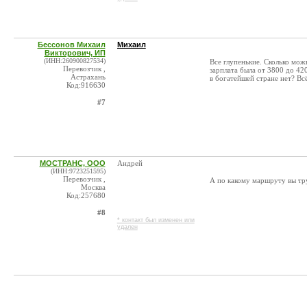
Бессонов Михаил
Михаил
Викторович, ИП
(ИНН:260900827534)
Все глупенькие. Сколько мож
Перевозчик ,
зарплата была от 3800 до 42
Астрахань
в богатейшей стране нет? В
Код:916630
#7
МОСТРАНС, ООО
Андрей
(ИНН:9723251595)
Перевозчик ,
А по какому маршруту вы тр
Москва
Код:257680
#8
* контакт был изменен или
удален