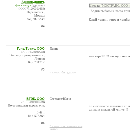
Арнольдович,
физ.лицо
(удалена)
Цитата
(МОСТРАНС, ООО @ 
(ИНН:771200301635)
Водитель больше всего при
Перевозчик ,
Москва
Код:2076839
Какой хозяин, такое и хозяйс
#4
Голд Транс, ООО
Денис
(ИНН:4824080668)
Экспедитор-перевозчик ,
вывсевреТИ!!! санкции нам н
Липецк
Код:731212
#5
* контакт был удален
БТЭК, ООО
Светлана/Юлия
(ИНН:4402004669)
Грузовладелец-перевозчик
Сомнительное заявление по п
,
санкции сплошной минус!!!
Буй г.
Код:575364
#6
* контакт был изменен или
удален