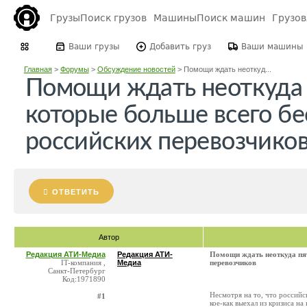
Грузы
Поиск грузов
Машины
Поиск машин
Грузо
Ваши грузы
Добавить груз
Ваши машины
Главная
>
Форумы
>
Обсуждение новостей
>
Помощи ждать неоткуд...
Помощи ждать неоткуда 
которые больше всего бе
российских перевозчико
ОТВЕТИТЬ
Автор
Редакция АТИ-Медиа
Редакция АТИ-
Помощи ждать неоткуда пят
IT-компания ,
Медиа
перевозчиков
Санкт-Петербург
Код:1971890
Несмотря на то, что российс
#1
кое-как выехал из кризиса н