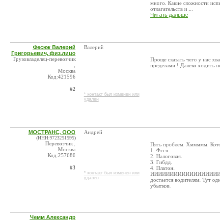
много. Какие сложности исп
отлагательств и ...
Читать дальше
Фесюк Валерий
Валерий
Григорьевич, физ.лицо
Грузовладелец-перевозчик
Проще сказать чего у нас хва
,
пределами ! Далеко ходить н
Москва
Код:421596
#2
* контакт был изменен или
удален
МОСТРАНС, ООО
Андрей
(ИНН:9723251595)
Перевозчик ,
Пять проблем. Хммммм. Котор
Москва
1. Фссп.
Код:257680
2. Налоговая.
3. Гибдд.
#3
4. Платон.
* контакт был изменен или
ИИИИИИИИИИИИИИИИИИИИИИ
удален
достается водителям. Тут од
убытков.
Чемм Александр