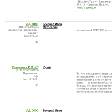
«ГрузАвтоТранс» Владимир М
49К-13 «Спасская Полисть – .
Читать дальше
ЛД, ООО
Бесараб Иван
(ИНН:6722035035)
Матвеевич
Экспедитор-перевозчик ,
Узаконенный РЕКЕТ!!! А нак
Вязьма г.
Код:340759
#2
Галиуллин Р. М. ИП
Юрий
(ИНН:027605391179)
Перевозчик ,
То, что прокуратура признал
Уфа
последствиями, а не с причи
Код:5033703
неисправных рамок не несут
рамка — ее владелец (будь т
#3
больше, чем выставил перево
системные сбои, они начнут 
необоснованным обогащение
ЛД, ООО
Бесараб Иван