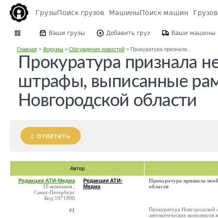
Грузы
Поиск грузов
Машины
Поиск машин
Грузо
Ваши грузы
Добавить груз
Ваши машины
Главная
>
Форумы
>
Обсуждение новостей
>
Прокуратура признала...
Прокуратура признала 
штрафы, выписанные ра
Новгородской области
ОТВЕТИТЬ
Автор
Редакция АТИ-Медиа
Редакция АТИ-
Прокуратура признала не
IT-компания ,
Медиа
области
Санкт-Петербург
Код:1971890
Прокуратура Новгородской о
#1
автоматических комплексов 