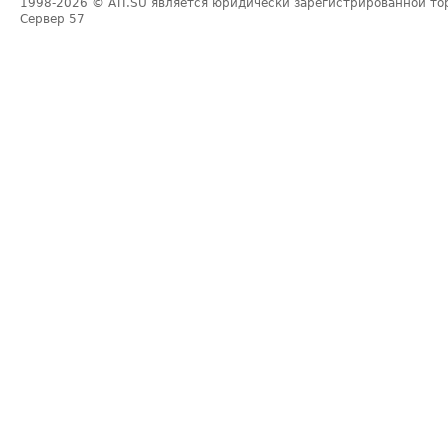
1998-2026
© ATI.SU является юридически зарегистрированной то
Сервер
57