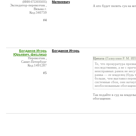
(ИНН:6722035035)
Матвеевич
Экспедитор-перевозчик ,
А кто будет пилить сук на к
Вязьма г.
Код:340759
#4
Богданов Игорь
Богданов Игорь
Юрьевич, физ.лицо
Перевозчик ,
Цитата
(Галиуллин Р. М. ИП
Санкт-Петербург
То, что прокуратура призна
Код:1491287
последствиями, а не с прич
неисправных рамок не несу
#5
рамка — ее владелец (будь 
больше, чем выставил перев
системные сбои, они начнут
необоснованным обогащени
Так подайте в суд на владел
обогащение.