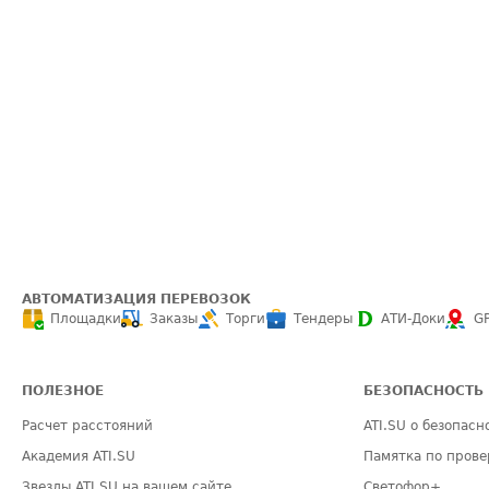
АВТОМАТИЗАЦИЯ ПЕРЕВОЗОК
Площадки
Заказы
Торги
Тендеры
АТИ-Доки
G
ПОЛЕЗНОЕ
БЕЗОПАСНОСТЬ
Расчет расстояний
ATI.SU о безопасн
Академия ATI.SU
Памятка по прове
Звезды ATI.SU на вашем сайте
Светофор+