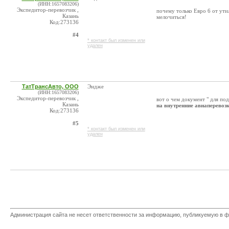
(ИНН:1657083206)
Экспедитор-перевозчик ,
почему только Евро 6 от ути
Казань
мелочиться!
Код:273136
#4
* контакт был изменен или
удален
ТатТрансАвто, ООО
Эндже
(ИНН:1657083206)
Экспедитор-перевозчик ,
вот о чем документ " для по
Казань
на внутренние авиаперевоз
Код:273136
#5
* контакт был изменен или
удален
Администрация сайта не несет ответственности за информацию, публикуемую в ф