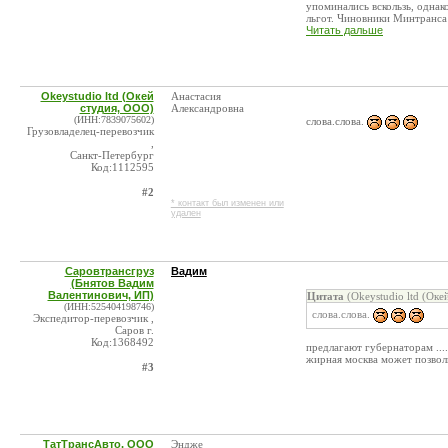
упоминались вскользь, однак
льгот. Чиновники Минтранса 
Читать дальше
Okeystudio ltd (Окей
Анастасия
студия, ООО)
Александровна
(ИНН:7839075602)
слова.слова.
Грузовладелец-перевозчик
,
Санкт-Петербург
Код:1112595
#2
* контакт был изменен или
удален
Cаровтрансгруз
Вадим
(Бнятов Вадим
Валентинович, ИП)
Цитата
(Okeystudio ltd (Оке
(ИНН:525404198746)
слова.слова.
Экспедитор-перевозчик ,
Саров г.
Код:1368492
предлагают губернаторам ....
жирная москва может позволи
#3
ТатТрансАвто, ООО
Эндже