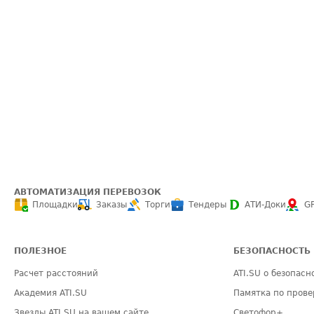
АВТОМАТИЗАЦИЯ ПЕРЕВОЗОК
Площадки
Заказы
Торги
Тендеры
АТИ-Доки
G
ПОЛЕЗНОЕ
БЕЗОПАСНОСТЬ
Расчет расстояний
ATI.SU о безопасн
Академия ATI.SU
Памятка по прове
Звезды ATI.SU на вашем сайте
Светофор+