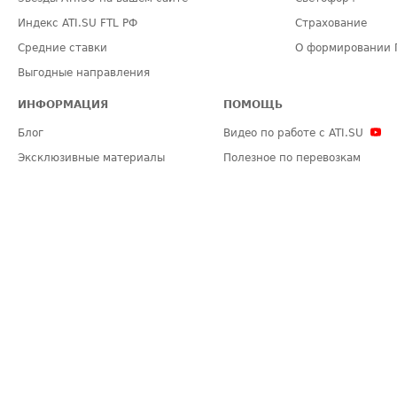
Индекс ATI.SU FTL РФ
Страхование
Средние ставки
О формировании 
Выгодные направления
ИНФОРМАЦИЯ
ПОМОЩЬ
Блог
Видео по работе с ATI.SU
Эксклюзивные материалы
Полезное по перевозкам
Политика конфиденциальности
Часто задаваемые вопросы (FA
Общие положения
Техническая информация
Карта сайта
ЗАДАТЬ ВОПРОС