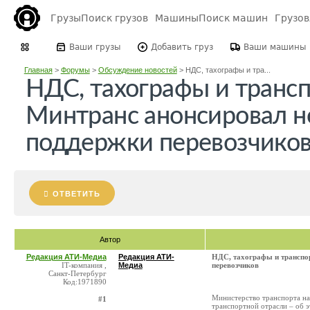
Грузы
Поиск грузов
Машины
Поиск машин
Грузо
Ваши грузы
Добавить груз
Ваши машины
Главная
>
Форумы
>
Обсуждение новостей
>
НДС, тахографы и тра...
НДС, тахографы и трансп
Минтранс анонсировал 
поддержки перевозчико
ОТВЕТИТЬ
Автор
Редакция АТИ-Медиа
Редакция АТИ-
НДС, тахографы и транспо
IT-компания ,
Медиа
перевозчиков
Санкт-Петербург
Код:1971890
Министерство транспорта на
#1
транспортной отрасли – об э