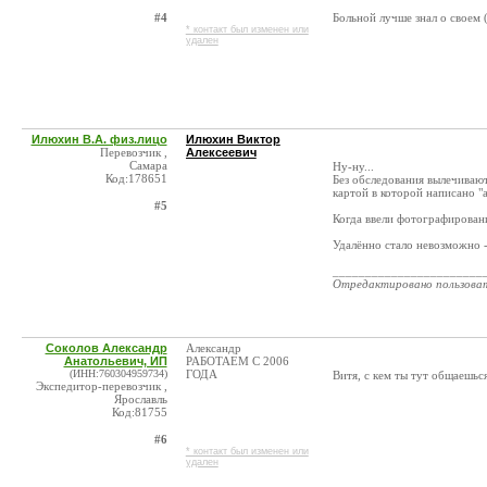
#4
Больной лучше знал о своем 
* контакт был изменен или
удален
Илюхин В.А. физ.лицо
Илюхин Виктор
Перевозчик ,
Алексеевич
Самара
Ну-ну...
Код:178651
Без обследования вылечиваю
картой в которой написано "
#5
Когда ввели фотографировани
Удалённо стало невозможно 
_______________________
Отредактировано пользова
Соколов Александр
Александр
Анатольевич, ИП
РАБОТАЕМ С 2006
(ИНН:760304959734)
ГОДА
Витя, с кем ты тут общаешьс
Экспедитор-перевозчик ,
Ярославль
Код:81755
#6
* контакт был изменен или
удален