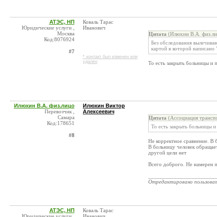
АТЭС, НП
Коваль Тарас
Юридические услуги ,
Иванович
Москва
Цитата
(Илюхин В.А. физ.ли
Код:8076924
Без обследования вылечива
картой в которой написано 
#7
* контакт был изменен или
удален
То есть закрыть больницы и 
Илюхин В.А. физ.лицо
Илюхин Виктор
Перевозчик ,
Алексеевич
Самара
Цитата
(Ассоциация транспо
Код:178651
То есть закрыть больницы и
#8
Не корректное сравнение. В 
В больницу человек обращает
другой цели нет
Всего доброго. Не намерен п
_______________________
Отредактировано пользова
АТЭС, НП
Коваль Тарас
Юридические услуги ,
Иванович