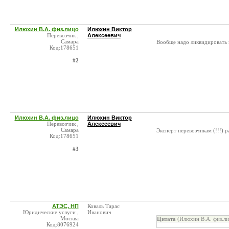
Илюхин В.А. физ.лицо
Илюхин Виктор
Перевозчик ,
Алексеевич
Самара
Вообще надо ликвидировать э
Код:178651
#2
Илюхин В.А. физ.лицо
Илюхин Виктор
Перевозчик ,
Алексеевич
Самара
Эксперт перевозчикам (!!!) р
Код:178651
#3
АТЭС, НП
Коваль Тарас
Юридические услуги ,
Иванович
Москва
Цитата
(Илюхин В.А. физ.ли
Код:8076924