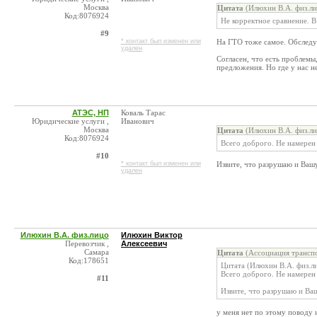
Москва
Цитата
(Илюхин В.А. физ.ли
Код:8076924
Не корректное сравнение. В
#9
* контакт был изменен или
На ГТО тоже самое. Обследую
удален
Согласен, что есть проблемы
предложения. Но где у нас н
АТЭС, НП
Коваль Тарас
Юридические услуги ,
Иванович
Москва
Цитата
(Илюхин В.А. физ.ли
Код:8076924
Всего доброго. Не намерен
#10
* контакт был изменен или
Извите, что разрушаю и Ва
удален
Илюхин В.А. физ.лицо
Илюхин Виктор
Перевозчик ,
Алексеевич
Самара
Цитата
(Ассоциация транспо
Код:178651
Цитата (Илюхин В.А. физ.л
Всего доброго. Не намерен
#11
Извите, что разрушаю и Ва
у меня нет по этому поводу 