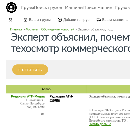
Грузы
Поиск грузов
Машины
Поиск машин
Грузо
Ваши грузы
Добавить груз
Ваши машины
Главная
>
Форумы
>
Обсуждение новостей
>
Эксперт объяснил, по...
Эксперт объяснил, поче
техосмотр коммерческог
ОТВЕТИТЬ
Автор
Редакция АТИ-Медиа
Редакция АТИ-
Эксперт объяснил, почему 
IT-компания ,
Медиа
Санкт-Петербург
Код:1971890
С 1 января 2024 года в Рос
процедуры вырастет соразме
#1
(ОСН). Власти регионов име
Петербурге стоимость ТО ...
Читать дальше