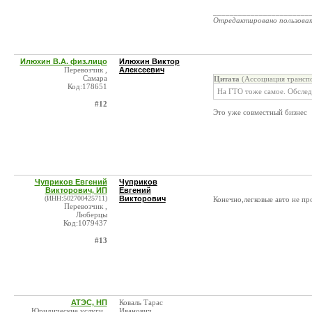
_______________________
Отредактировано пользова
Илюхин В.А. физ.лицо
Илюхин Виктор
Перевозчик ,
Алексеевич
Самара
Цитата
(Ассоциация транспо
Код:178651
На ГТО тоже самое. Обследу
#12
Это уже совместный бизнес
Чуприков Евгений
Чуприков
Викторович, ИП
Евгений
(ИНН:502700425711)
Викторович
Конечно,легковые авто не пр
Перевозчик ,
Люберцы
Код:1079437
#13
АТЭС, НП
Коваль Тарас
Юридические услуги ,
Иванович