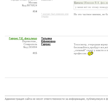
Москва
Цитата
(Илюхин В.А. физ.ли
Код:8076924
у меня нет по этому повод
#14
* контакт был изменен или
Но это частное мнение, не бо
удален
Гаврис Т.Е. физ.лицо
Татьяна
Перевозчик ,
Ефимовна
Ставрополь
Гаврис
Техосмотр, очередная кормуш
Код:265004
беспокойтесь,пройдут все,вс
,,сильный" сидит у власти 
#15
профессии.
Администрация сайта не несет ответственности за информацию, публикуемую в ф