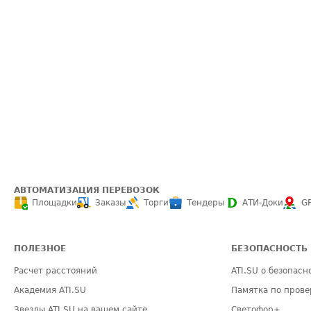
АВТОМАТИЗАЦИЯ ПЕРЕВОЗОК
Площадки
Заказы
Торги
Тендеры
АТИ-Доки
G
ПОЛЕЗНОЕ
БЕЗОПАСНОСТЬ
Расчет расстояний
ATI.SU о безопасн
Академия ATI.SU
Памятка по прове
Звезды ATI.SU на вашем сайте
Светофор+