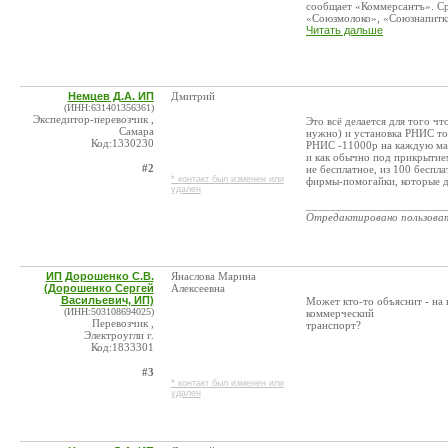
сообщает «Коммерсантъ». Ср
«Союзмолоко», «Союзнапитки
Читать дальше
Немцев Д.А. ИП
Дмитрий
(ИНН:631401356361)
Экспедитор-перевозчик ,
Это всё делается для того 
Самара
нужно) и установка РНИС то
Код:1330230
РНИС -11000р на каждую ма
и как обычно под прикрытием
#2
не бесплатное, из 100 беспла
* контакт был изменен или
фирмы-помогайки, которые д
удален
_______________________
Отредактировано пользова
ИП Дорошенко С.В.
Янаслова Марина
(Дорошенко Сергей
Алексеевна
Васильевич, ИП)
Может кто-то объяснит - н
(ИНН:503108694025)
коммерческий
Перевозчик ,
транспорт?
Электроугли г.
Код:1833301
#3
* контакт был изменен или
удален