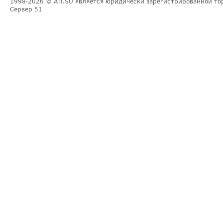
1998-2026
© ATI.SU является юридически зарегистрированной то
Сервер
51