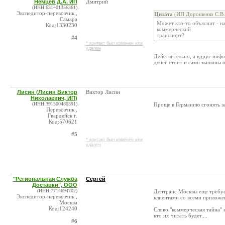
Немцев Д.А. ИП
Дмитрий
(ИНН:631401356361)
Экспедитор-перевозчик ,
Цитата
(ИП Дорошенко С.В. 
Самара
Может кто-то объяснит - 
Код:1330230
коммерческий
транспорт?
#4
* контакт был изменен или
удален
Действительно, а вдруг инф
денег стоит и сами машины 
Лисин (Лисин Виктор
Виктор Лисин
Николаевич, ИП)
(ИНН:391500480391)
Проще в Германию сгонять з
Перевозчик ,
Гвардейск г.
Код:570621
#5
* контакт был изменен или
удален
"Региональная Служба
Сергей
Доставки", ООО
(ИНН:7714694702)
Дептранс Москвы еще требу
Экспедитор-перевозчик ,
клиентами со всеми приложе
Москва
Код:124240
Слово "коммерческая тайна" 
кто их читать будет....
#6