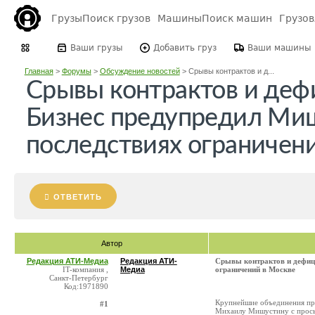
Грузы
Поиск грузов
Машины
Поиск машин
Грузо
Ваши грузы
Добавить груз
Ваши машины
Главная
>
Форумы
>
Обсуждение новостей
>
Срывы контрактов и д...
Срывы контрактов и деф
Бизнес предупредил Ми
последствиях ограничен
ОТВЕТИТЬ
Автор
Редакция АТИ-Медиа
Редакция АТИ-
Срывы контрактов и дефици
IT-компания ,
Медиа
ограничений в Москве
Санкт-Петербург
Код:1971890
Крупнейшие объединения про
#1
Михаилу Мишустину с просьб