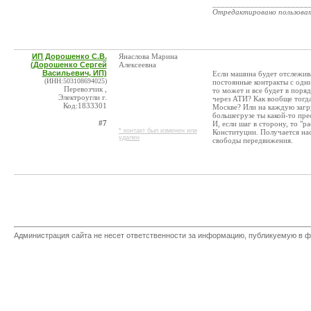
_______________________
Отредактировано пользова
ИП Дорошенко С.В.
Янаслова Марина
(Дорошенко Сергей
Алексеевна
Васильевич, ИП)
Если машина будет отслежива
(ИНН:503108694025)
постоянные контракты с одн
Перевозчик ,
то может и все будет в поря
Электроугли г.
через АТИ? Как вообще тогда
Код:1833301
Москве? Или на каждую загр
большегрузе ты какой-то пре
#7
И, если шаг в сторону, то "р
* контакт был изменен или
Конституции. Получается на
удален
свободы передвижения.
Администрация сайта не несет ответственности за информацию, публикуемую в ф