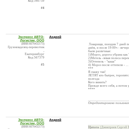
Код:340759
#4
Экспресс АВТО-
Андрей
Логистик, ООО
(ИНН:6670432173)
.Товарищи, поиздив 7 дней п
Грузовладелец-перевозчик
днём, и после 19:00ч - вечер
,
были различные:
Екатеринбург
1)Мороз, дорога убрана как "
Код:567379
2)Метель -левая полоса пере
3)Оттепель - "каша"
#5
4) Мороз после оттепели - ...
***
Я скажу так!
ЛЕТЯТ кто бытрее, торопятся 
полгода
Кого винить?
Прежде всего себя, а потом у
****
_______________________
Отредактировано пользова
Экспресс АВТО-
Андрей
Логистик, ООО
(ИНН:6670432173)
Цитата
(Дмиктриев Сергей В