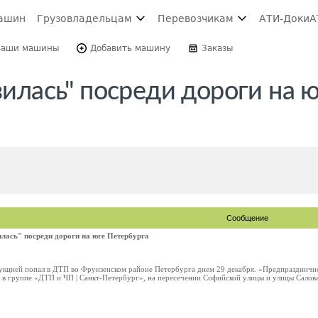
ашин
Грузовладельцам
Перевозчикам
АТИ-Доки
А
Ваши машины
Добавить машину
Заказы
зилась" посреди дороги на 
Сообщение
илась" посреди дороги на юге Петербурга
дукцией попал в ДТП во Фрунзенском районе Петербурга днем 29 декабря. «Предпраздничн
 в группе «ДТП и ЧП | Санкт-Петербург», на пересечении Софийской улицы и улицы Салова