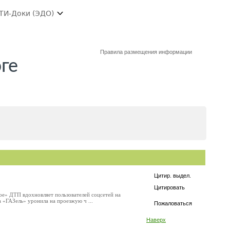
ТИ-Доки (ЭДО)
Правила размещения информации
юге
Цитир. выдел.
Цитировать
ое» ДТП вдохновляет пользователей соцсетей на
 «ГАЗель» уронила на проезжую ч ...
Пожаловаться
Наверх