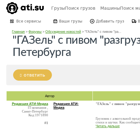
Грузы
Поиск грузов
Машины
Поиск м
Все сервисы
Ваши грузы
Добавить груз
Главная
>
Форумы
>
Обсуждение новостей
>
"ГАЗель" с пивом "ра...
"ГАЗель" с пивом "разгру
Петербурга
ОТВЕТИТЬ
Автор
Редакция АТИ-Медиа
Редакция АТИ-
"ГАЗель" с пивом "разгруз
IT-компания ,
Медиа
Санкт-Петербург
Код:1971890
Грузовик с алкогольной про
стихи и шутки. Как сообщает
#1
Читать дальше