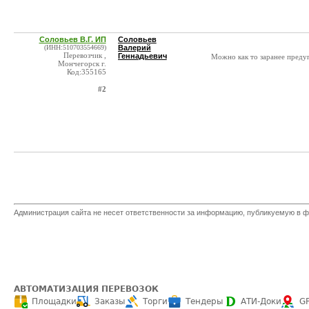
Соловьев В.Г. ИП
Соловьев
(ИНН:510703554669)
Валерий
Перевозчик ,
Геннадьевич
Можно как то заранее предуп
Мончегорск г.
Код:355165
#2
Администрация сайта не несет ответственности за информацию, публикуемую в ф
АВТОМАТИЗАЦИЯ ПЕРЕВОЗОК
Площадки
Заказы
Торги
Тендеры
АТИ-Доки
G