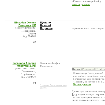
«Газели», на которой ей д ...
Читать дальше
Шкарбан Оксана
Щипило
Петровна, ИП
Николай
(ИНН:221101901812)
Петрович
идеальная жена...слепа глух
Перевозчик ,
Сургут
Код:880961
#2
Хасанова Альфия
Хасанова Альфия
Маратовна, ИП
Маратовна
(ИНН:132102135683)
Цитата
(Редакция АТИ-Меди
Перевозчик ,
Жительница Свердловской о
Торбеево рп.
признаётся: если бы не день
Код:2000428
большегруз уже третий год.
«Газели», на которой ей д ..
#3
Читать дальше
* контакт был изменен или
удален
Да что тут удивляться, женщ
фуру сядем, и горы свернем..
Честно, даже расплакалась, 
нигде толком не платят... Тя