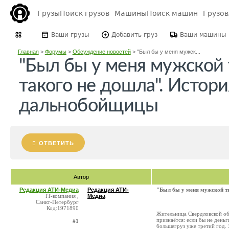
Грузы
Поиск грузов
Машины
Поиск машин
Грузо
Ваши грузы
Добавить груз
Ваши машины
Главная
>
Форумы
>
Обсуждение новостей
>
"Был бы у меня мужск...
"Был бы у меня мужской 
такого не дошла". Исто
дальнобойщицы
ОТВЕТИТЬ
Автор
Редакция АТИ-Медиа
Редакция АТИ-
"Был бы у меня мужской т
IT-компания ,
Медиа
Санкт-Петербург
Код:1971890
Жительница Свердловской обл
признаётся: если бы не деньг
#1
большегруз уже третий год. 