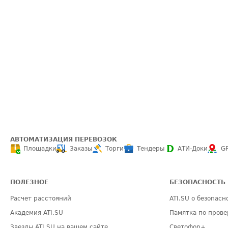
АВТОМАТИЗАЦИЯ ПЕРЕВОЗОК
Площадки
Заказы
Торги
Тендеры
АТИ-Доки
G
ПОЛЕЗНОЕ
БЕЗОПАСНОСТЬ
Расчет расстояний
ATI.SU о безопасн
Академия ATI.SU
Памятка по прове
Звезды ATI.SU на вашем сайте
Светофор+