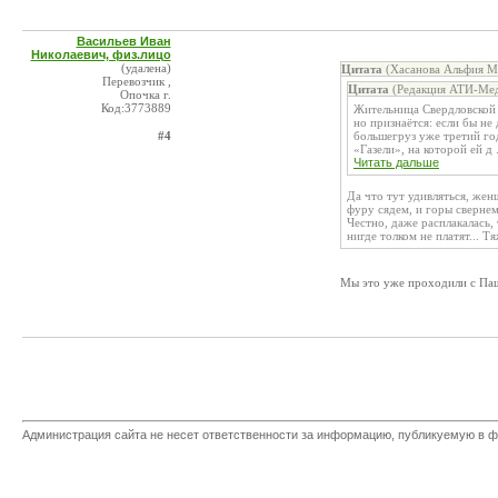
Васильев Иван
Николаевич, физ.лицо
(удалена)
Цитата
(Хасанова Альфия Ма
Перевозчик ,
Цитата
(Редакция АТИ-Мед
Опочка г.
Код:3773889
Жительница Свердловской 
но признаётся: если бы не
#4
большегруз уже третий год
«Газели», на которой ей д .
Читать дальше
Да что тут удивляться, жен
фуру сядем, и горы свернем.
Честно, даже расплакалась,
нигде толком не платят... Т
Мы это уже проходили с Паш
Администрация сайта не несет ответственности за информацию, публикуемую в ф