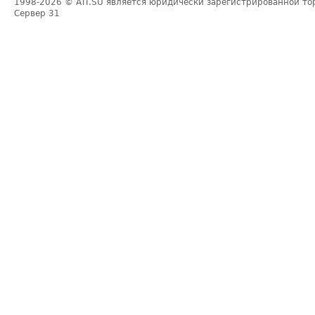
1998-2026
© ATI.SU является юридически зарегистрированной то
Сервер
31