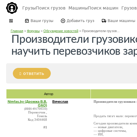
Грузы
Поиск грузов
Машины
Поиск машин
Грузо
Ваши грузы
Добавить груз
Ваши машины
Главная
>
Форумы
>
Обсуждение новостей
>
Производители грузов...
Производители грузовик
научить перевозчиков за
ОТВЕТИТЬ
Автор
Nimfas.by (Дрожжа В.В.
Вячеслав
Производители грузовиков 
ОАО)
(ИНН:491704510)
Перевозчик ,
Гомель
Продать тягач мало: перевоз
Код:3404468
Сегодня производители комм
— новые двигатели,
#1
— цифровые системы,
— ИИ,