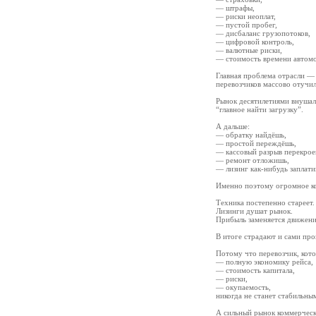
— штрафы,
— риски неоплат,
— пустой пробег,
— дисбаланс грузопотоков,
— цифровой контроль,
— валютные риски,
— стоимость времени автомо
Главная проблема отрасли —
перевозчиков массово отучи
Рынок десятилетиями внушал
“главное найти загрузку”.
А дальше:
— обратку найдёшь,
— простой переждёшь,
— кассовый разрыв перекрое
— ремонт отложишь,
— лизинг как-нибудь заплати
Именно поэтому огромное ко
Техника постепенно стареет.
Лизинги душат рынок.
Прибыль заменяется движени
В итоге страдают и сами про
Потому что перевозчик, кото
— полную экономику рейса,
— стоимость капитала,
— риски,
— окупаемость,
никогда не станет стабильны
А сильный рынок коммерческ