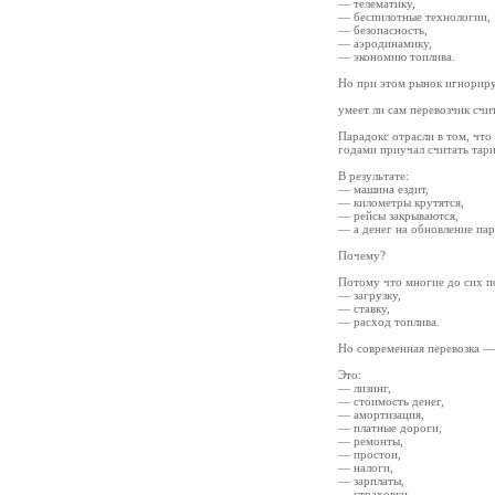
— телематику,
— беспилотные технологии,
— безопасность,
— аэродинамику,
— экономию топлива.
Но при этом рынок игнориру
умеет ли сам перевозчик счи
Парадокс отрасли в том, чт
годами приучал считать тари
В результате:
— машина ездит,
— километры крутятся,
— рейсы закрываются,
— а денег на обновление пар
Почему?
Потому что многие до сих п
— загрузку,
— ставку,
— расход топлива.
Но современная перевозка — 
Это:
— лизинг,
— стоимость денег,
— амортизация,
— платные дороги,
— ремонты,
— простои,
— налоги,
— зарплаты,
— страховки,