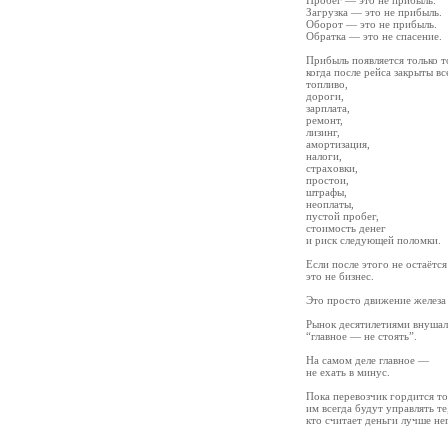
Пробег — это не прибыль.
Загрузка — это не прибыль.
Оборот — это не прибыль.
Обратка — это не спасение.
Прибыль появляется только т
когда после рейса закрыты вс
топливо,
дороги,
зарплата,
ремонт,
лизинг,
амортизация,
налоги,
страховки,
простои,
штрафы,
неоплаты,
пустой пробег,
стоимость денег
и риск следующей поломки.
Если после этого не остаётс
это не бизнес.
Это просто движение железа
Рынок десятилетиями внушал
“главное — не стоять”.
На самом деле главное —
не ехать в минус.
Пока перевозчик гордится то
им всегда будут управлять те
кто считает деньги лучше не