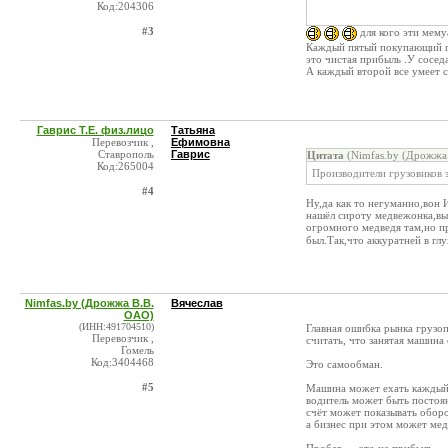
Код:204306
#3
для кого эти мему
Каждый пятый покупающий гр
это чистая прибыль .У соседа 
А каждый второй все умеет сч
Гаврис Т.Е. физ.лицо
Татьяна
Перевозчик ,
Ефимовна
Ставрополь
Гаврис
Цитата
(Nimfas.by (Дрожжа 
Код:265004
Производители грузовиков з
#4
Ну,да как то негуманно,вон 
нашёл сироту медвежонка,вы
огромного медведя там,но п
был.Так,что аккуратней в гл
Nimfas.by (Дрожжа В.В.
Вячеслав
ОАО)
(ИНН:491704510)
Главная ошибка рынка грузо
Перевозчик ,
считать, что занятая машина
Гомель
Код:3404468
Это самообман.
#5
Машина может ехать каждый
водитель может быть постоян
счёт может показывать обор
а бизнес при этом может ме