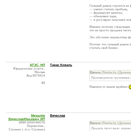
Сильный рынок строится на 
— умеют считать прибыль,
— формируют капитал,
— обновляют парк,
— и регулярно покупают нов
Именно поэтому следующая 
это не просто продажа тягач
Это обучение перевозчика ф
Потому что сильный рынок и
считать свой бизнес.
АТЭС, НП
Тарас Коваль
Юридические услуги ,
Москва
Цитата
(Nimfas.by (Дрожжа 
Код:8076924
Производители грузовиков з
#2
Наконец-то нашли крайних
Михалёв
Вячеслав
ВячеславЮрьевич, ИП
(ИНН:504501469570)
Цитата
(Nimfas.by (Дрожжа 
Перевозчик ,
Продать тягач мало: перево
Ступино г. (г.о. Ступино)