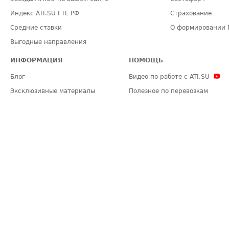
Индекс ATI.SU FTL РФ
Страхование
Средние ставки
О формировании 
Выгодные направления
ИНФОРМАЦИЯ
ПОМОЩЬ
Блог
Видео по работе с ATI.SU
Эксклюзивные материалы
Полезное по перевозкам
Политика конфиденциальности
Часто задаваемые вопросы (FA
Общие положения
Техническая информация
Карта сайта
ЗАДАТЬ ВОПРОС