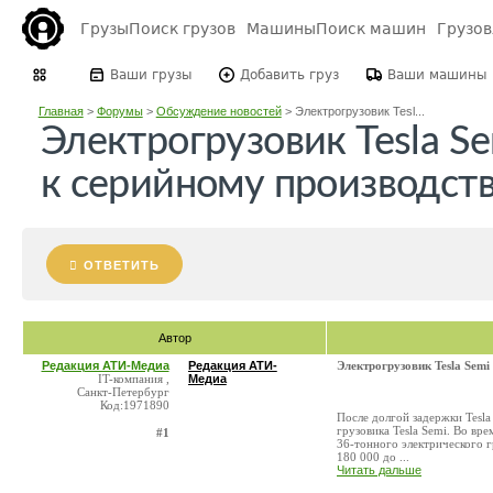
Грузы
Поиск грузов
Машины
Поиск машин
Грузо
Ваши грузы
Добавить груз
Ваши машины
Главная
>
Форумы
>
Обсуждение новостей
>
Электрогрузовик Tesl...
Электрогрузовик Tesla Se
к серийному производст
ОТВЕТИТЬ
Автор
Редакция АТИ-Медиа
Редакция АТИ-
Электрогрузовик Tesla Semi
IT-компания ,
Медиа
Санкт-Петербург
Код:1971890
После долгой задержки Tesla
грузовика Tesla Semi. Во вре
#1
36-тонного электрического г
180 000 до ...
Читать дальше