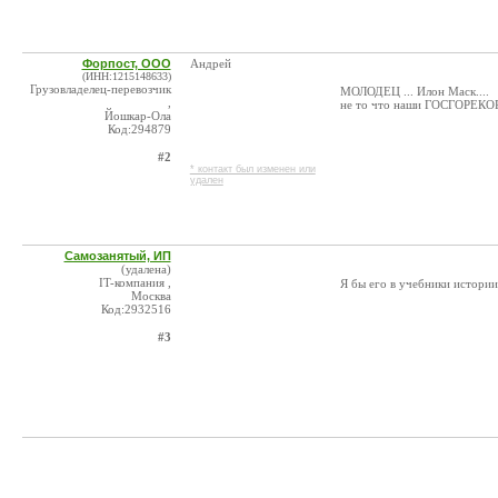
Форпост, ООО
Андрей
(ИНН:1215148633)
Грузовладелец-перевозчик
МОЛОДЕЦ ... Илон Маск....
,
не то что наши ГОСГОРЕ
Йошкар-Ола
Код:294879
#2
* контакт был изменен или
удален
Самозанятый, ИП
(удалена)
IT-компания ,
Я бы его в учебники истории
Москва
Код:2932516
#3