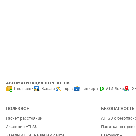
АВТОМАТИЗАЦИЯ ПЕРЕВОЗОК
Площадки
Заказы
Торги
Тендеры
АТИ-Доки
G
ПОЛЕЗНОЕ
БЕЗОПАСНОСТЬ
Расчет расстояний
ATI.SU о безопасн
Академия ATI.SU
Памятка по прове
Звезды ATI.SU на вашем сайте
Светофор+