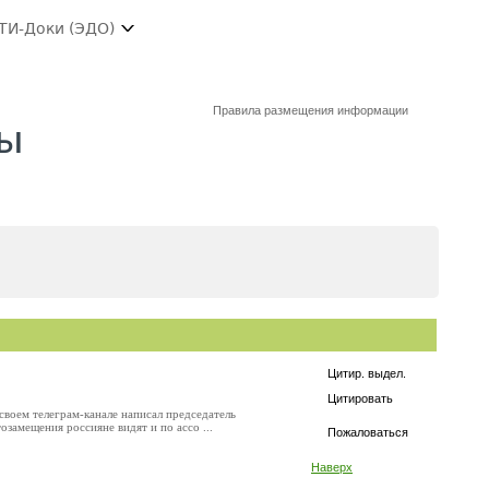
ТИ-Доки (ЭДО)
Правила размещения информации
мы
Цитир. выдел.
Цитировать
воем телеграм-канале написал председатель
замещения россияне видят и по ассо ...
Пожаловаться
Наверх