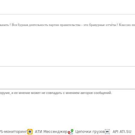
оказать ! Вся бурная деятельность партии правительства - это бравурные отчёты ! Классно п
оруме, и ее мнение может не совпадать с мнением авторов сообщений.
PS-мониторинг
АТИ Мессенджер
Цепочки грузов
API ATI.SU