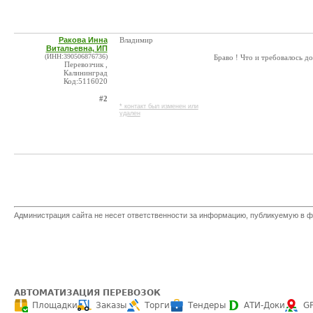
Ракова Инна
Владимир
Витальевна, ИП
(ИНН:390506876736)
Браво ! Что и требовалось д
Перевозчик ,
Калининград
Код:5116020
#2
* контакт был изменен или
удален
Администрация сайта не несет ответственности за информацию, публикуемую в ф
АВТОМАТИЗАЦИЯ ПЕРЕВОЗОК
Площадки
Заказы
Торги
Тендеры
АТИ-Доки
G