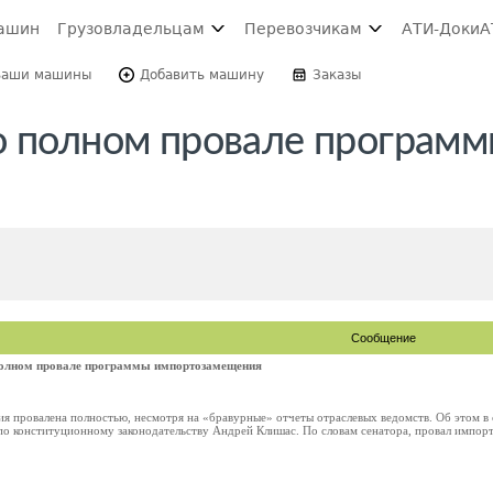
ашин
Грузовладельцам
Перевозчикам
АТИ-Доки
А
Ваши машины
Добавить машину
Заказы
о полном провале програм
Сообщение
полном провале программы импортозамещения
 провалена полностью, несмотря на «бравурные» отчеты отраслевых ведомств. Об этом в с
о конституционному законодательству Андрей Клишас. По словам сенатора, провал импорто