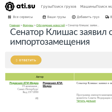
Грузы
Поиск грузов
Машины
Поиск м
Все сервисы
Ваши грузы
Добавить груз
Главная
>
Форумы
>
Обсуждение новостей
>
Сенатор Клишас заяви...
Сенатор Клишас заявил 
импортозамещения
ОТВЕТИТЬ
Автор
Редакция АТИ-Медиа
Редакция АТИ-
Сенатор Клишас заявил о 
IT-компания ,
Медиа
Санкт-Петербург
Код:1971890
Программа импортозамещения
комитета Совета Федерации п
#1
Читать дальше