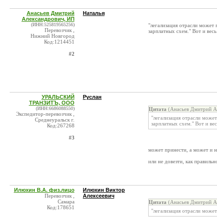
Анасьев Дмитрий
Наталья
Александрович, ИП
(ИНН:525819565256)
"легализация отрасли может
Перевозчик ,
зарплатных схем." Вот и вес
Нижний Новгород
Код:1214451
#2
УРАЛЬСКИЙ
Руслан
ТРАНЗИТЪ, ООО
(ИНН:6686088550)
Цитата
(Анасьев Дмитрий А
Экспедитор-перевозчик ,
"легализация отрасли може
Среднеуральск г.
зарплатных схем." Вот и ве
Код:267268
#3
может принести, а может и н
или не довезти, как правильно
Илюхин В.А. физ.лицо
Илюхин Виктор
Перевозчик ,
Алексеевич
Самара
Цитата
(Анасьев Дмитрий А
Код:178651
"легализация отрасли може