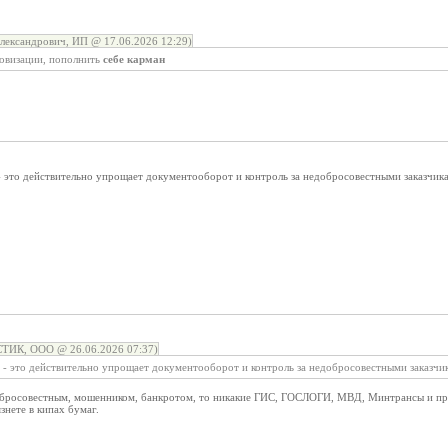
лександрович, ИП @ 17.06.2026 12:29)
ровизации, пополнить
себе карман
 это действительно упрощает документооборот и контроль за недобросовестными заказчик
К, ООО @ 26.06.2026 07:37)
- это действительно упрощает документооборот и контроль за недобросовестными заказчи
обросовестным, мошенником, банкротом, то никакие ГИС, ГОСЛОГИ, МВД, Минтрансы и про
язнете в кипах бумаг.