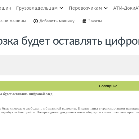
ашин
Грузовладельцам
Перевозчикам
АТИ-Доки
А
Ваши машины
Добавить машину
Заказы
озка будет оставлять цифро
Сообщение
а будет оставлять цифровой след
а была символом свободы… и бумажной волокиты. Пухлая папка с транспортными накладны
 атрибут любого рейса. Потеря одного документа могла обернуться многочасовым простоем