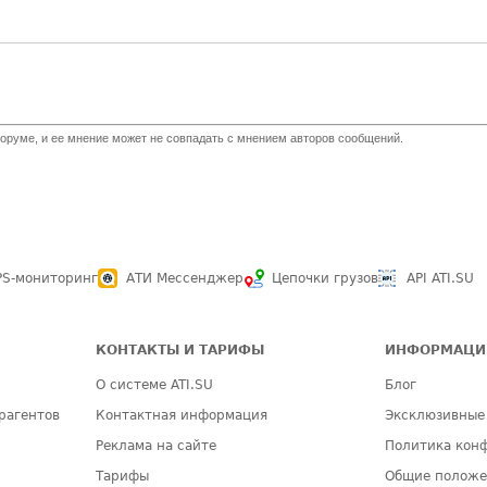
оруме, и ее мнение может не совпадать с мнением авторов сообщений.
PS-мониторинг
АТИ Мессенджер
Цепочки грузов
API ATI.SU
КОНТАКТЫ И ТАРИФЫ
ИНФОРМАЦИ
О системе ATI.SU
Блог
рагентов
Контактная информация
Эксклюзивные
Реклама на сайте
Политика кон
Тарифы
Общие полож