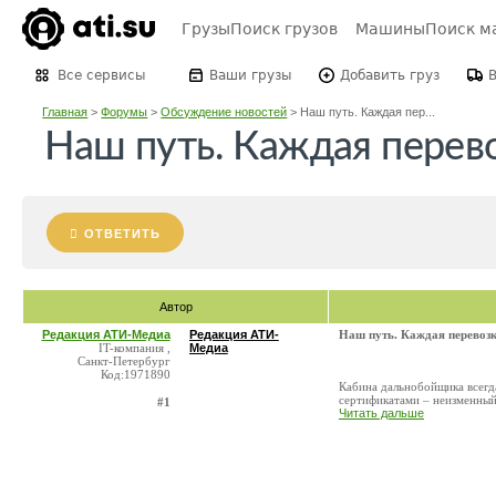
Грузы
Поиск грузов
Машины
Поиск м
Все сервисы
Ваши грузы
Добавить груз
Главная
>
Форумы
>
Обсуждение новостей
>
Наш путь. Каждая пер...
Наш путь. Каждая перев
ОТВЕТИТЬ
Автор
Редакция АТИ-Медиа
Редакция АТИ-
Наш путь. Каждая перевозк
IT-компания ,
Медиа
Санкт-Петербург
Код:1971890
Кабина дальнобойщика всегд
сертификатами – неизменный
#1
Читать дальше