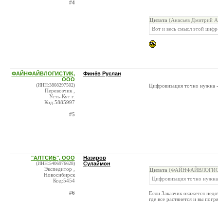
#4
Цитата
(Анасьев Дмитрий А
Вот и весь смысл этой циф
ФАЙНФАЙВЛОГИСТИК,
Финёв Руслан
ООО
(ИНН:3808297502)
Цифровизация точно нужна -
Перевозчик ,
Усть-Кут г.
Код:5885997
#5
"АЛТСИБ", ООО
Назиров
(ИНН:5406976628)
Сулаймон
Экспедитор ,
Цитата
(ФАЙНФАЙВЛОГИСТИ
Новосибирск
Цифровизация точно нужна 
Код:5454
#6
Если Заказчик окажется нед
где все растянется и вы погр