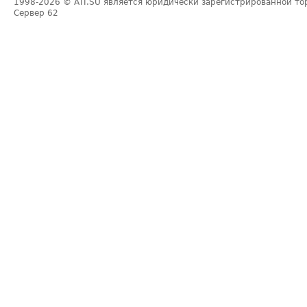
1998-2026
© ATI.SU является юридически зарегистрированной то
Сервер
62