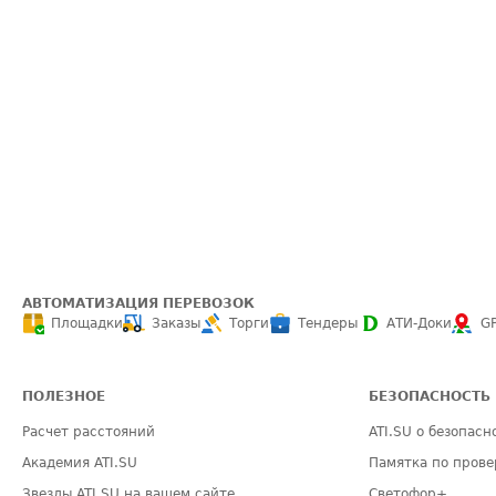
АВТОМАТИЗАЦИЯ ПЕРЕВОЗОК
Площадки
Заказы
Торги
Тендеры
АТИ-Доки
G
ПОЛЕЗНОЕ
БЕЗОПАСНОСТЬ
Расчет расстояний
ATI.SU о безопасн
Академия ATI.SU
Памятка по прове
Звезды ATI.SU на вашем сайте
Светофор+