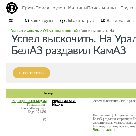
Грузы
Поиск грузов
Машины
Поиск машин
Грузо
Ваши грузы
Добавить груз
Ваши машины
Главная
>
Форумы
>
Обсуждение новостей
>
Успел выскочить. На ...
Успел выскочить. На Ура
БелАЗ раздавил КамАЗ
ОТВЕТИТЬ
Автор
Редакция АТИ-Медиа
Редакция АТИ-
Успел выскочить. На Урал
IT-компания ,
Медиа
Санкт-Петербург
Код:1971890
Необычное ДТП произошло в 
БелАЗ раздавил заправщик К
#1
автоцистерны удалось выпры
благодаря фотографиям, опуб
Читать дальше