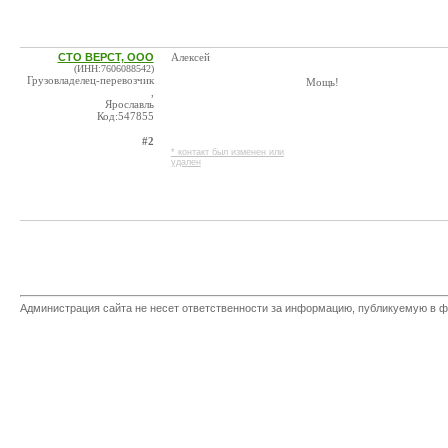
СТО ВЕРСТ, ООО
Алексей
(ИНН:7606088542)
Грузовладелец-перевозчик
Мощь!
,
Ярославль
Код:547855
#2
* контакт был изменен или
удален
Администрация сайта не несет ответственности за информацию, публикуемую в ф