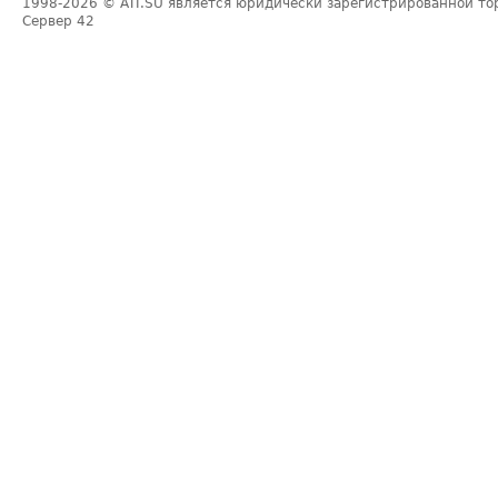
1998-2026
© ATI.SU является юридически зарегистрированной то
Сервер
42