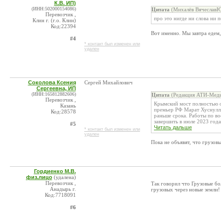
К.В. ИП)
(ИНН:502000154086)
Цитата
(Михалёв ВячеславЮ
Перевозчик ,
про это нигде ни слова ни 
Клин г. (г.о. Клин)
Код:22394
Вот именно. Мы завтра едем,
#4
* контакт был изменен или
удален
Соколова Ксения
Сергей Михайлович
Сергеевна, ИП
(ИНН:165812882606)
Цитата
(Редакция АТИ-Меди
Перевозчик ,
Крымский мост полностью о
Казань
премьер РФ Марат Хуснулли
Код:28578
раньше срока. Работы по в
завершить в июле 2023 года,
#5
Читать дальше
* контакт был изменен или
удален
Пока не объявят, что грузов
Гордиенко М.В.
физ.лицо
(удалена)
Перевозчик ,
Так говорил что Грузовые бо
Анадырь г.
грузовых через новые земли!
Код:7718091
#6