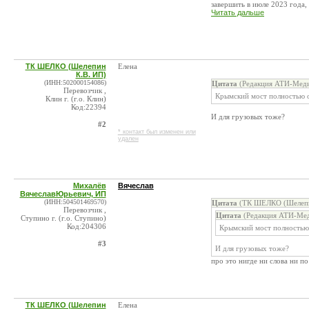
завершить в июле 2023 года, .
Читать дальше
ТК ШЕЛКО (Шелепин
Елена
К.В. ИП)
(ИНН:502000154086)
Цитата
(Редакция АТИ-Меди
Перевозчик ,
Крымский мост полностью о
Клин г. (г.о. Клин)
Код:22394
И для грузовых тоже?
#2
* контакт был изменен или
удален
Михалёв
Вячеслав
ВячеславЮрьевич, ИП
(ИНН:504501469570)
Цитата
(ТК ШЕЛКО (Шелепин
Перевозчик ,
Цитата
(Редакция АТИ-Мед
Ступино г. (г.о. Ступино)
Код:204306
Крымский мост полностью 
#3
И для грузовых тоже?
про это нигде ни слова ни п
ТК ШЕЛКО (Шелепин
Елена