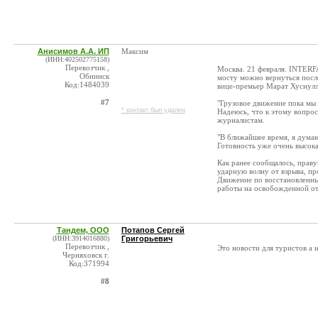
Анисимов А.А. ИП
Максим
(ИНН:402502775158)
Перевозчик ,
Москва. 21 февраля. INTERF
Обнинск
мосту можно вернуться после
Код:1484039
вице-премьер Марат Хуснулл
#7
"Грузовое движение пока мы
* контакт был удален
Надеюсь, что к этому вопросу
журналистам.
"В ближайшее время, я думаю
Готовность уже очень высока
Как ранее сообщалось, прав
ударную волну от взрыва, пр
Движение по восстановленны
работы на освобожденной от
Тандем, ООО
Потапов Сергей
(ИНН:3914016880)
Григорьевич
Перевозчик ,
Это новости для туристов а н
Черняховск г.
Код:371994
#8