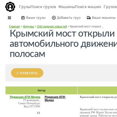
Грузы
Поиск грузов
Машины
Поиск машин
Грузо
Ваши грузы
Добавить груз
Ваши машины
Главная
>
Форумы
>
Обсуждение новостей
>
Крымский мост открыл...
Крымский мост открыли
автомобильного движени
полосам
ОТВЕТИТЬ
Автор
Редакция АТИ-Медиа
Редакция АТИ-
Крымский мост открыли дл
IT-компания ,
Медиа
Санкт-Петербург
Код:1971890
Крымский мост полностью от
премьер РФ Марат Хуснуллин
#1
раньше срока. Работы по во