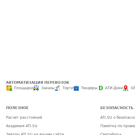
АВТОМАТИЗАЦИЯ ПЕРЕВОЗОК
Площадки
Заказы
Торги
Тендеры
АТИ-Доки
G
ПОЛЕЗНОЕ
БЕЗОПАСНОСТЬ
Расчет расстояний
ATI.SU о безопасн
Академия ATI.SU
Памятка по прове
Звезды ATI.SU на вашем сайте
Светофор+