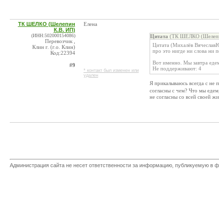
ТК ШЕЛКО (Шелепин
Елена
К.В. ИП)
(ИНН:502000154086)
Цитата
(ТК ШЕЛКО (Шелепин
Перевозчик ,
Цитата (Михалёв ВячеславЮ
Клин г. (г.о. Клин)
про это нигде ни слова ни 
Код:22394
Вот именно. Мы завтра еде
#9
Не поддерживают: 4
* контакт был изменен или
удален
Я прикалываюсь всегда с н
согласны с чем? Что мы едем
не согласны со всей своей ж
Администрация сайта не несет ответственности за информацию, публикуемую в ф