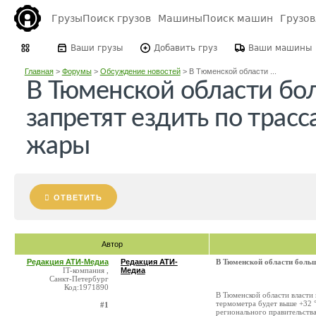
Грузы
Поиск грузов
Машины
Поиск машин
Грузо
Ваши грузы
Добавить груз
Ваши машины
Главная
>
Форумы
>
Обсуждение новостей
>
В Тюменской области ...
В Тюменской области бо
запретят ездить по трасс
жары
ОТВЕТИТЬ
Автор
Редакция АТИ-Медиа
Редакция АТИ-
В Тюменской области больш
IT-компания ,
Медиа
Санкт-Петербург
Код:1971890
В Тюменской области власти 
термометра будет выше +32 
#1
регионального правительств