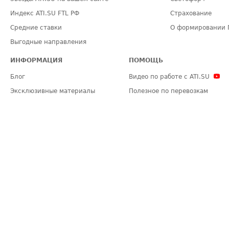
Индекс ATI.SU FTL РФ
Страхование
Средние ставки
О формировании 
Выгодные направления
ИНФОРМАЦИЯ
ПОМОЩЬ
Блог
Видео по работе с ATI.SU
Эксклюзивные материалы
Полезное по перевозкам
Политика конфиденциальности
Часто задаваемые вопросы (FA
Общие положения
Техническая информация
Карта сайта
ЗАДАТЬ ВОПРОС