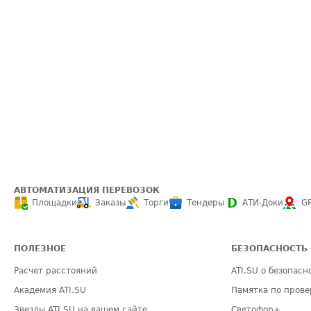
АВТОМАТИЗАЦИЯ ПЕРЕВОЗОК
Площадки
Заказы
Торги
Тендеры
АТИ-Доки
G
ПОЛЕЗНОЕ
БЕЗОПАСНОСТЬ
Расчет расстояний
ATI.SU о безопасн
Академия ATI.SU
Памятка по прове
Звезды ATI.SU на вашем сайте
Светофор+