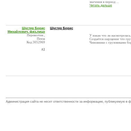
значения в период ...
Читать дальше
Шустер Борис
Шустер Борис
Михайлович, физ.лицо
Перевозчик ,
У южан что ли насмотрелась
Пенза
Создаётся ощущение что гру
Код:3052969
Чиновники с грузовиками бо
#2
Администрация сайта не несет ответственности за информацию, публикуемую в ф