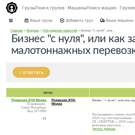
Грузы
Поиск грузов
Машины
Поиск машин
Грузо
Ваши грузы
Добавить груз
Ваши машины
Главная
>
Форумы
>
Обсуждение новостей
>
Бизнес "с нуля", или...
Бизнес "с нуля", или как 
малотоннажных перевоз
ОТВЕТИТЬ
Автор
Редакция АТИ-Медиа
Редакция АТИ-
Бизнес "с нуля", или как 
IT-компания ,
Медиа
Санкт-Петербург
Код:1971890
Рассказываем о новом спосо
2020 год стал переломным – 
#1
ГК «CRAFTER» с 2010 года б
компания запустила ...
Читать дальше