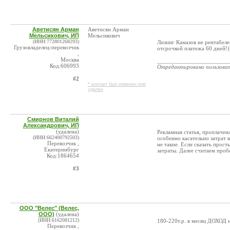
Аветисян Арман
Аветисян Арман
Мельсикович, ИП
Мельсикович
(ИНН:772801268293)
Лизинг Камазов не рентабеле
Грузовладелец-перевозчик
отсрочкой платежа 60 дней!)
,
Москва
_______________________
Код:606993
Отредактировано пользова
#2
* контакт был изменен или
удален
Смирнов Виталий
Александрович, ИП
(удалена)
Рекламная статья, проплачен
(ИНН:662400792503)
особенно касательно затрат в
Перевозчик ,
не такие. Если сказать прост
Екатеринбург
затраты. Далее считаем проб
Код:1864654
#3
ООО "Велес" (Велес,
ООО)
(удалена)
(ИНН:6162081212)
180-220т.р. в месяц ДОХОД н
Перевозчик ,