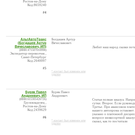
Ростов-на-Дону
Код:8659240
#4
АльтАвтоТранс
Богдашев Артур
(Богдашев Артур
Вячеславович
Вячеславович, ИП)
Любит наш народ сказки почи
(ИНН:471507010998)
Экспедитор-перевозчик ,
Санкт-Петербург
Код:2640097
#5
* контакт был изменен или
удален
Буряк Павел
Буряк Павел
Андреевич, ИП
Андреевич
(ИНН:615305426726)
Статья полная заказуа. Напр
Грузовладелец ,
сутки. Второе. Если руководи
Ростов-на-Дону
Третье. При авансовом плате
Код:2439629
нашего автопрома оставляет 
указано о платежной дисципл
#6
вопросе низкосортной заказу
* контакт был изменен или
сказал, как то посчитали
удален