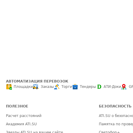
АВТОМАТИЗАЦИЯ ПЕРЕВОЗОК
Площадки
Заказы
Торги
Тендеры
АТИ-Доки
G
ПОЛЕЗНОЕ
БЕЗОПАСНОСТЬ
Расчет расстояний
ATI.SU о безопасн
Академия ATI.SU
Памятка по прове
Звезды ATI.SU на вашем сайте
Светофор+