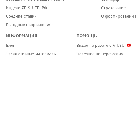
Индекс ATI.SU FTL РФ
Страхование
Средние ставки
О формировании 
Выгодные направления
ИНФОРМАЦИЯ
ПОМОЩЬ
Блог
Видео по работе с ATI.SU
Эксклюзивные материалы
Полезное по перевозкам
Политика конфиденциальности
Часто задаваемые вопросы (FA
Общие положения
Техническая информация
Карта сайта
ЗАДАТЬ ВОПРОС