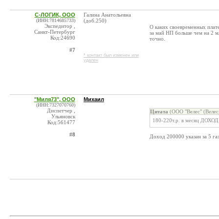
С-ЛОГИК, ООО
Галина Анатольевна
(ИНН:7814685733)
(доб.250)
Экспедитор ,
О каких своевременных плате
Санкт-Петербург
за май НП больше чем на 2 м
Код:24690
точно.
#7
* контакт был изменен или
удален
"Миля73", ООО
Михаил
(ИНН:7327070760)
Диспетчер ,
Цитата
(ООО "Велес" (Велес
Ульяновск
180-220т.р. в месяц ДОХОД 
Код:561477
#8
Доход 200000 указан за 5 га