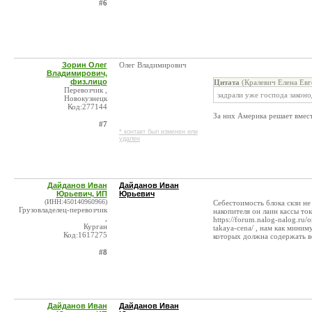
#6
Зорин Олег
Олег Владимирович
Владимирович,
физ.лицо
Цитата
(Кралевич Елена Евг
Перевозчик ,
задрали уже господа закон
Новокузнецк
Код:277144
За них Америка решает вмест
#7
* контакт был изменен или
удален
Дайданов Иван
Дайданов Иван
Юрьевич, ИП
Юрьевич
(ИНН:450140960966)
Себестоимость блока скзи не 
Грузовладелец-перевозчик
накопителя он лаин кассы ток
,
https://forum.nalog-nalog.ru/
Курган
takaya-cena/ , нам как мини
Код:1617275
которых должна содержать в
#8
Дайданов Иван
Дайданов Иван