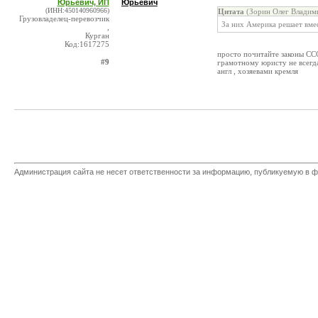
Юрьевич, ИП
Юрьевич
(ИНН:450140960966)
Цитата
(Зорин Олег Владими
Грузовладелец-перевозчик
За них Америка решает вмес
,
Курган
Код:1617275
просто почитайте законы ССС
#9
грамотному юристу не всегда
англ , хозяевами кремля
Администрация сайта не несет ответственности за информацию, публикуемую в ф