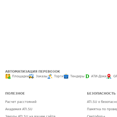
АВТОМАТИЗАЦИЯ ПЕРЕВОЗОК
Площадки
Заказы
Торги
Тендеры
АТИ-Доки
G
ПОЛЕЗНОЕ
БЕЗОПАСНОСТЬ
Расчет расстояний
ATI.SU о безопасн
Академия ATI.SU
Памятка по прове
Звезды ATI.SU на вашем сайте
Светофор+