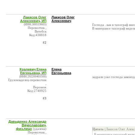
Лакисов Олег
Лакисов Олег
Алексеевич, ИП
Алексеевич
(ИНН:300519603)
Господа ..как в тахограф вн
Перевозчик ,
В минтрансе тахограф видели
Витебск
Код:438818
#2
Кралевич Елена
Елена
Евгеньевна, ИП
Евгеньевна
(ИНН:292200403500)
задрали уже господа законод
Грузовладелец-перевозчик
,
Воронеж
Код:2740925
#3
Давыденко Александр
Вячеславович,
физ.лицо
(удалена)
Цитата
(Лакисов Олег Алекс
Перевозчик ,
В минтрансе тахограф видел