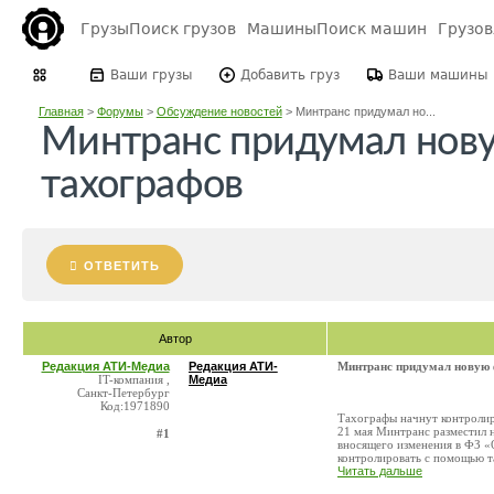
Грузы
Поиск грузов
Машины
Поиск машин
Грузо
Ваши грузы
Добавить груз
Ваши машины
Главная
>
Форумы
>
Обсуждение новостей
>
Минтранс придумал но...
Минтранс придумал нов
тахографов
ОТВЕТИТЬ
Автор
Редакция АТИ-Медиа
Редакция АТИ-
Минтранс придумал новую 
IT-компания ,
Медиа
Санкт-Петербург
Код:1971890
Тахографы начнут контролир
21 мая Минтранс разместил н
#1
вносящего изменения в ФЗ «
контролировать с помощью та
Читать дальше