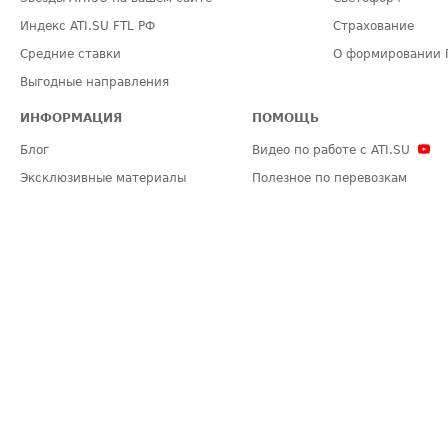
Индекс ATI.SU FTL РФ
Страхование
Средние ставки
О формировании 
Выгодные направления
ИНФОРМАЦИЯ
ПОМОЩЬ
Блог
Видео по работе с ATI.SU
Эксклюзивные материалы
Полезное по перевозкам
Политика конфиденциальности
Часто задаваемые вопросы (FA
Общие положения
Техническая информация
Карта сайта
ЗАДАТЬ ВОПРОС