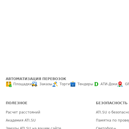
АВТОМАТИЗАЦИЯ ПЕРЕВОЗОК
Площадки
Заказы
Торги
Тендеры
АТИ-Доки
G
ПОЛЕЗНОЕ
БЕЗОПАСНОСТЬ
Расчет расстояний
ATI.SU о безопасн
Академия ATI.SU
Памятка по прове
Звезды ATI.SU на вашем сайте
Светофор+