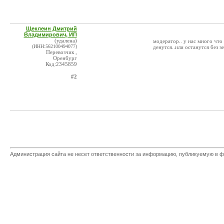
Щеклеин Дмитрий
Владимирович, ИП
(удалена)
модератор.. у нас много что 
(ИНН:562100494077)
денутся..или останутся без з
Перевозчик ,
Оренбург
Код:2345859
#2
Администрация сайта не несет ответственности за информацию, публикуемую в ф