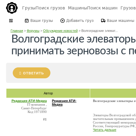
Грузы
Поиск грузов
Машины
Поиск машин
Грузо
Ваши грузы
Добавить груз
Ваши машины
Главная
>
Форумы
>
Обсуждение новостей
>
Волгоградские элеват...
Волгоградские элеватор
принимать зерновозы с 
ОТВЕТИТЬ
Автор
Редакция АТИ-Медиа
Редакция АТИ-
Волгоградские элеваторы о
IT-компания ,
Медиа
Санкт-Петербург
Код:1971890
Элеваторы Волгоградской об
значительным превышением 
#1
Соответствующий меморандум
России, Генпрокуратуры РФ, 
Читать дальше