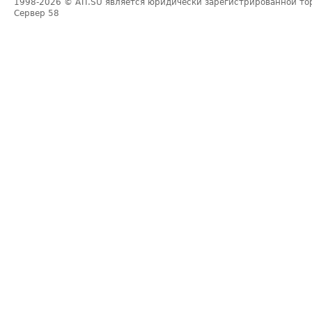
1998-2026
© ATI.SU является юридически зарегистрированной то
Сервер
58