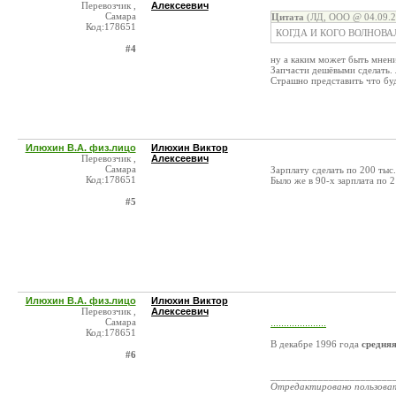
Перевозчик ,
Алексеевич
Самара
Цитата
(ЛД, ООО @ 04.09.2
Код:178651
КОГДА И КОГО ВОЛНОВА
#4
ну а каким может быть мнение
Запчасти дешёвыми сделать. 
Страшно представить что буде
Илюхин В.А. физ.лицо
Илюхин Виктор
Перевозчик ,
Алексеевич
Самара
Зарплату сделать по 200 тыс.
Код:178651
Было же в 90-х зарплата по 
#5
Илюхин В.А. физ.лицо
Илюхин Виктор
Перевозчик ,
Алексеевич
Самара
.....................
Код:178651
В декабре 1996 года
средня
#6
_______________________
Отредактировано пользова