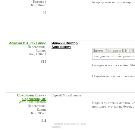
Белгород
базар делают историю ворош
Код:36428
#9
Илюхин В.А. физ.лицо
Илюхин Виктор
Перевозчик ,
Алексеевич
Самара
Цитата
(Миндолин Е.Н. ИП 
Код:178651
сегодняшним и за́втрашним
#10
Сегодня и завтра - война. М
_______________________
Отредактировано пользова
Соколова Ксения
Сергей Михайлович
Сергеевна, ИП
(ИНН:165812882606)
Надо ведь хоть немножко, «с
Перевозчик ,
понимает, что так не будет, 
Казань
Код:28578
#11
* контакт был изменен или
удален