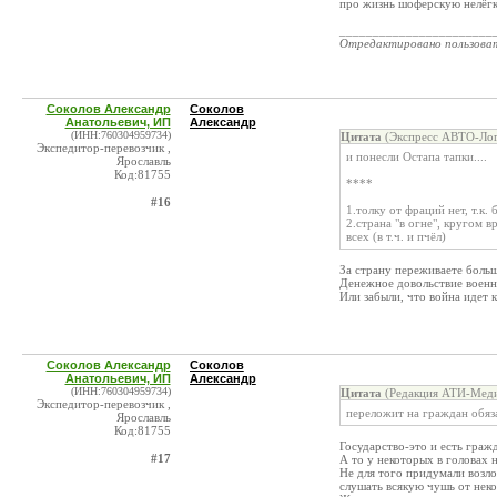
про жизнь шоферскую нелёг
_______________________
Отредактировано пользова
Соколов Александр
Соколов
Анатольевич, ИП
Александр
(ИНН:760304959734)
Цитата
(Экспресс АВТО-Лог
Экспедитор-перевозчик ,
и понесли Остапа тапки....
Ярославль
Код:81755
****
#16
1.толку от фраций нет, т.к. 
2.страна "в огне", кругом в
всех (в т.ч. и пчёл)
За страну переживаете больш
Денежное довольствие военн
Или забыли, что война идет 
Соколов Александр
Соколов
Анатольевич, ИП
Александр
(ИНН:760304959734)
Цитата
(Редакция АТИ-Меди
Экспедитор-перевозчик ,
переложит на граждан обяз
Ярославль
Код:81755
Государство-это и есть граж
#17
А то у некоторых в головах 
Не для того придумали возло
слушать всякую чушь от нек