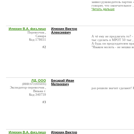
заявил руководитель партии
говорят, что окончательное ..
Читать дальше
Илюхин В.А. физ.лицо
Илюхин Виктор
Перевозчик ,
Алексеевич
Самара
А чё ему не предлагать то? 
Код:178651
тыс сделать и МРОТ 50 тыс ,
А будь он председателем прав
#2
"Языком молоть - не мешки в
ЛД, ООО
Бесараб Иван
(ИНН:6722035035)
Матвеевич
Экспедитор-перевозчик ,
раз решили значит сдела
Вязьма г.
Код:340759
#3
Илюхин В.А. физ.лицо
Илюхин Виктор