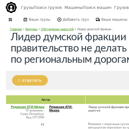
Грузы
Поиск грузов
Машины
Поиск машин
Грузо
Ваши грузы
Добавить груз
Ваши машины
Главная
>
Форумы
>
Обсуждение новостей
>
Лидер думской фракци...
Лидер думской фракции 
правительство не делать
по региональным дорога
ОТВЕТИТЬ
Автор
Редакция АТИ-Медиа
Редакция АТИ-
Лидер думской фракции при
IT-компания ,
Медиа
дорогам
Санкт-Петербург
Код:1971890
Взимание с владельцев грузо
#1
автодорогам переложит на г