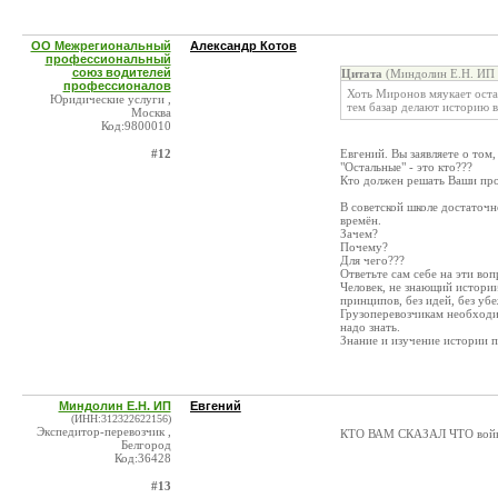
ОО Межрегиональный
Александр Котов
профессиональный
союз водителей
Цитата
(Миндолин Е.Н. ИП 
профессионалов
Хоть Миронов мяукает оста
Юридические услуги ,
тем базар делают историю 
Москва
Код:9800010
#12
Евгений. Вы заявляете о том,
"Остальные" - это кто???
Кто должен решать Ваши про
В советской школе достаточ
времён.
Зачем?
Почему?
Для чего???
Ответьте сам себе на эти воп
Человек, не знающий истории
принципов, без идей, без уб
Грузоперевозчикам необходи
надо знать.
Знание и изучение истории 
Миндолин Е.Н. ИП
Евгений
(ИНН:312322622156)
Экспедитор-перевозчик ,
КТО ВАМ СКАЗАЛ ЧТО война
Белгород
Код:36428
#13