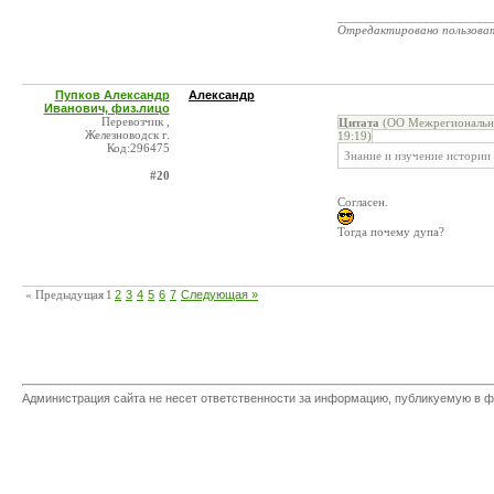
_______________________
Отредактировано пользова
Пупков Александр
Александр
Иванович, физ.лицо
Перевозчик ,
Цитата
(ОО Межрегиональны
Железноводск г.
19:19)
Код:296475
Знание и изучение истории
#20
Согласен.
Тогда почему дупа?
« Предыдущая
1
2
3
4
5
6
7
Следующая »
Администрация сайта не несет ответственности за информацию, публикуемую в ф