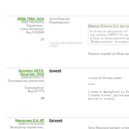
НЕВА ТРАК, ООО
Агеев Николай
(ИНН:7802956001)
Владимирович
Перевозчик ,
Цитата
(Илюхин В.А. физ.ли
Санкт-Петербург
А чё ему не предлагать то?
Код:9324860
тыс сделать и МРОТ 50 тыс 
А будь он председателем пра
#7
"Языком молоть - не мешки 
* контакт был изменен или
удален
Наверно первый раз Ваше мн
Экспресс АВТО-
Андрей
Логистик, ООО
(ИНН:6670432173)
и понесли Остапа тапки....
Грузовладелец-перевозчик
,
****
Екатеринбург
Код:567379
1.толку от фраций нет, т.к. б
2.страна "в огне", кругом вр
#8
всех (в т.ч. и пчёл)
Миндолин Е.Н. ИП
Евгений
(ИНН:312322622156)
Экспедитор-перевозчик ,
Хоть Миронов мяукает осталь