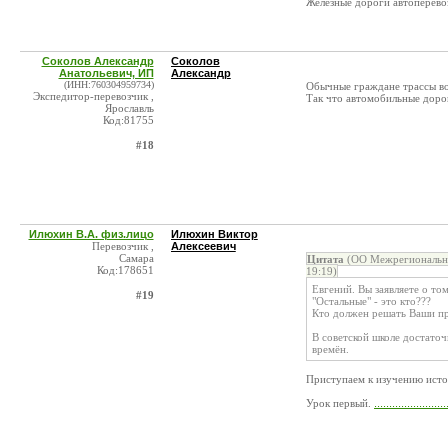
Железные дороги автоперевоз
Соколов Александр
Соколов
Анатольевич, ИП
Александр
(ИНН:760304959734)
Обычные граждане трассы во
Экспедитор-перевозчик ,
Так что автомобильные доро
Ярославль
Код:81755
#18
Илюхин В.А. физ.лицо
Илюхин Виктор
Перевозчик ,
Алексеевич
Самара
Цитата
(ОО Межрегиональны
Код:178651
19:19)
Евгений. Вы заявляете о том
#19
"Остальные" - это кто???
Кто должен решать Ваши пр
В советской школе достато
времён.
Приступаем к изучению исто
Урок первый.
........................