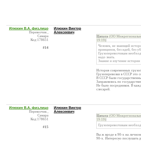
Илюхин В.А. физ.лицо
Илюхин Виктор
Перевозчик ,
Алексеевич
Самара
Цитата
(ОО Межрегиональны
Код:178651
19:19)
Человек, не знающий истори
#14
принципов, без идей, без у
Грузоперевозчикам необход
надо знать.
Знание и изучение истории
История современных грузоп
Грузоперевозки в СССР это с
В СССР были государственны
Заправлялись по государств
Не было посредников. В каж
слесарей.
Илюхин В.А. физ.лицо
Илюхин Виктор
Перевозчик ,
Алексеевич
Самара
Цитата
(ОО Межрегиональны
Код:178651
19:19)
Грузоперевозчикам необход
#15
Вы ж вроде в 90-х на лично
90-х. Интересно послушать р