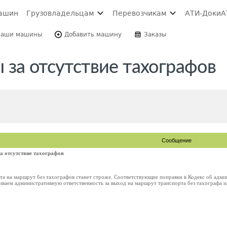
ашин
Грузовладельцам
Перевозчикам
АТИ-Доки
А
Ваши машины
Добавить машину
Заказы
 за отсутствие тахографов
Сообщение
а отсутствие тахографов
рта на маршрут без тахографов станет строже. Соответствующие поправки в Кодекс об ад
иваем административную ответственность за выход на маршрут транспорта без тахографа ил