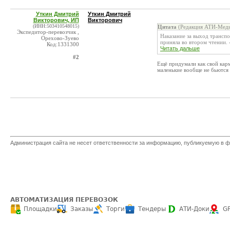
Уткин Дмитрий
Уткин Дмитрий
Викторович, ИП
Викторович
(ИНН:503410548015)
Цитата
(Редакция АТИ-Меди
Экспедитор-перевозчик ,
Наказание за выход трансп
Орехово-Зуево
приняла во втором чтении.
Код:1331300
Читать дальше
#2
Ещё придумали как свой карм
маленькие вообще не бьются 
Администрация сайта не несет ответственности за информацию, публикуемую в ф
АВТОМАТИЗАЦИЯ ПЕРЕВОЗОК
Площадки
Заказы
Торги
Тендеры
АТИ-Доки
G