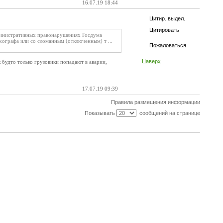
16.07.19 18:44
Цитир. выдел.
Цитировать
дминистративных правонарушениях Госдума
ографа или со сломанным (отключенным) т ...
Пожаловаться
Наверх
 будто только грузовики попадают в аварии,
17.07.19 09:39
Правила размещения информации
Показывать
сообщений на странице