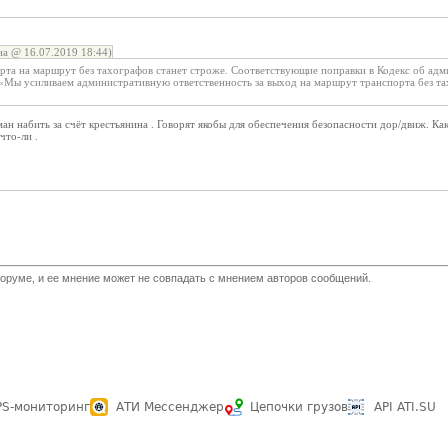
а @ 16.07.2019 18:44)
орта на маршрут без тахографов станет строже. Соответствующие поправки в Кодекс об а
 «Мы усиливаем административную ответственность за выход на маршрут транспорта без тах
ан набить за счёт крестьянина . Говорят якобы для обеспечения безопасности дор/движ. Как
что-ли .
оруме, и ее мнение может не совпадать с мнением авторов сообщений.
PS-мониторинг
АТИ Мессенджер
Цепочки грузов
API ATI.SU