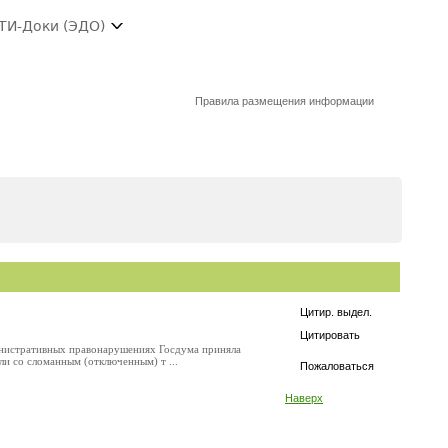
ТИ-Доки (ЭДО)
Правила размещения информации
Цитир. выдел.
Цитировать
министративных правонарушениях Госдума приняла
и со сломанным (отключенным) т ...
Пожаловаться
Наверх