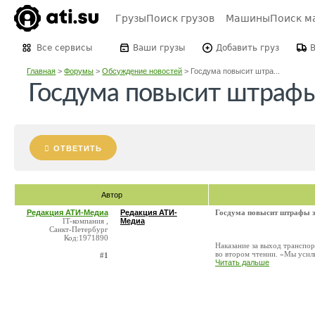
Грузы
Поиск грузов
Машины
Поиск м
Все сервисы
Ваши грузы
Добавить груз
Главная
>
Форумы
>
Обсуждение новостей
>
Госдума повысит штра...
Госдума повысит штрафы
ОТВЕТИТЬ
Автор
Редакция АТИ-Медиа
Редакция АТИ-
Госдума повысит штрафы з
IT-компания ,
Медиа
Санкт-Петербург
Код:1971890
Наказание за выход транспо
во втором чтении. «Мы усил
#1
Читать дальше