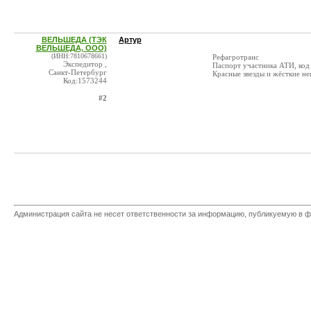
ВЕЛЬШЕДА (ТЭК
Артур
ВЕЛЬШЕДА, ООО)
(ИНН:7810678661)
Рефагротранс
Экспедитор ,
Паспорт участника АТИ, код
Санкт-Петербург
Красные звезды и жёсткие не
Код:1573244
#2
Администрация сайта не несет ответственности за информацию, публикуемую в ф