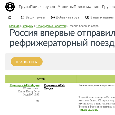
Грузы
Поиск грузов
Машины
Поиск машин
Грузо
Ваши грузы
Добавить груз
Ваши машины
Главная
>
Форумы
>
Обсуждение новостей
>
Россия впервые отпра...
Россия впервые отправил
рефрижераторный поезд 
ОТВЕТИТЬ
Автор
Редакция АТИ-Медиа
Редакция АТИ-
Россия впервые отправила 
IT-компания ,
Медиа
Санкт-Петербург
Код:1971890
2 декабря на станцию Ворси
этом сообщила CL пресс-сл
#1
эту новость очень ждали эк
Теперь в России появились ин
Читать дальше