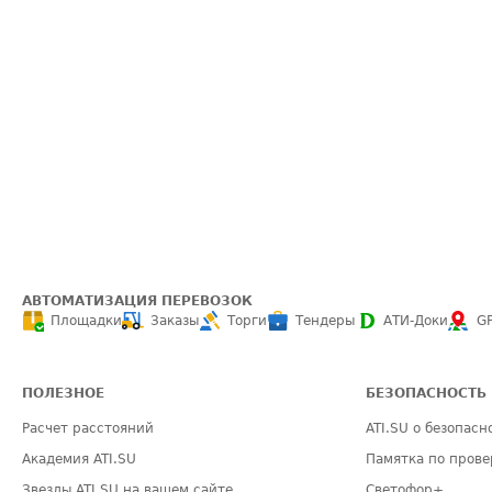
АВТОМАТИЗАЦИЯ ПЕРЕВОЗОК
Площадки
Заказы
Торги
Тендеры
АТИ-Доки
G
ПОЛЕЗНОЕ
БЕЗОПАСНОСТЬ
Расчет расстояний
ATI.SU о безопасн
Академия ATI.SU
Памятка по прове
Звезды ATI.SU на вашем сайте
Светофор+