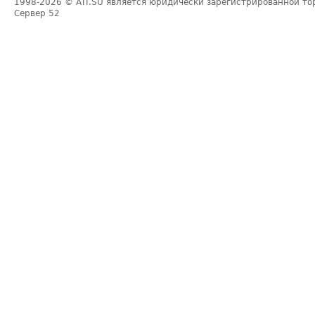
1998-2026
© ATI.SU является юридически зарегистрированной то
Сервер
52