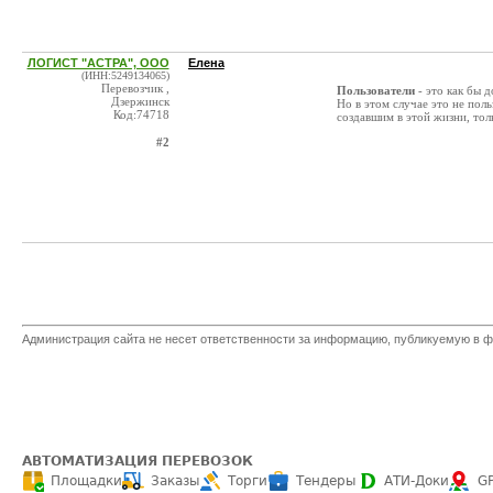
ЛОГИСТ "АСТРА", ООО
Елена
(ИНН:5249134065)
Перевозчик ,
Пользователи
- это как бы 
Дзержинск
Но в этом случае это не пол
Код:74718
создавшим в этой жизни, толь
#2
Администрация сайта не несет ответственности за информацию, публикуемую в ф
АВТОМАТИЗАЦИЯ ПЕРЕВОЗОК
Площадки
Заказы
Торги
Тендеры
АТИ-Доки
G