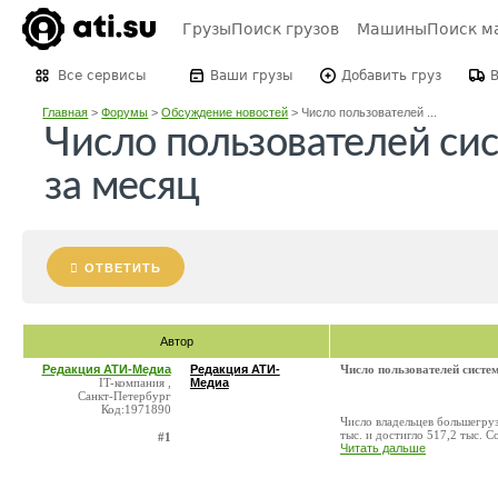
Грузы
Поиск грузов
Машины
Поиск м
Все сервисы
Ваши грузы
Добавить груз
Главная
>
Форумы
>
Обсуждение новостей
>
Число пользователей ...
Число пользователей сис
за месяц
ОТВЕТИТЬ
Автор
Редакция АТИ-Медиа
Редакция АТИ-
Число пользователей систе
IT-компания ,
Медиа
Санкт-Петербург
Код:1971890
Число владельцев большегруз
тыс. и достигло 517,2 тыс.
#1
Читать дальше