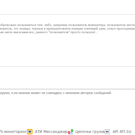
добровольно пользоваться чем -либо, например пользователь компьютера, пользователь инст
ьзователь, это лошара, терпила в принудительном порядке платящий дань, откуп проходимц
ко нагло высасывая все, данного "пользователя" просто пользуют...
оруме, и ее мнение может не совпадать с мнением авторов сообщений.
PS-мониторинг
АТИ Мессенджер
Цепочки грузов
API ATI.SU