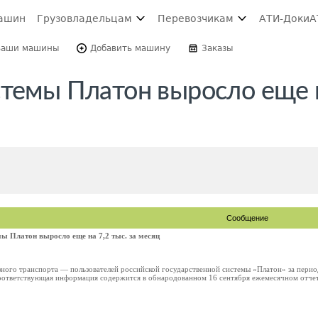
ашин
Грузовладельцам
Перевозчикам
АТИ-Доки
А
Ваши машины
Добавить машину
Заказы
темы Платон выросло еще н
Сообщение
мы Платон выросло еще на 7,2 тыс. за месяц
ного транспорта — пользователей российской государственной системы «Платон» за период 
 Соответствующая информация содержится в обнародованном 16 сентября ежемесячном отчет