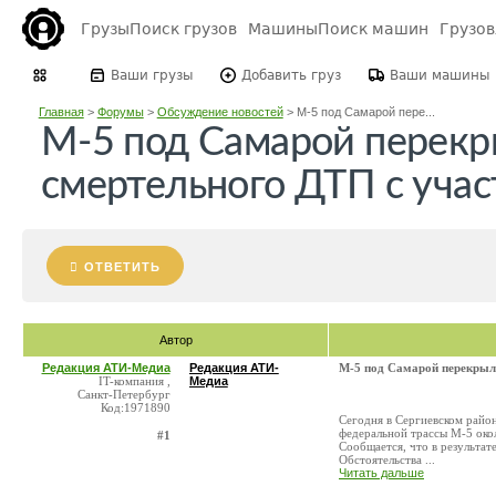
Грузы
Поиск грузов
Машины
Поиск машин
Грузо
Ваши грузы
Добавить груз
Ваши машины
Главная
>
Форумы
>
Обсуждение новостей
>
М-5 под Самарой пере...
М-5 под Самарой перекр
смертельного ДТП с уча
ОТВЕТИТЬ
Автор
Редакция АТИ-Медиа
Редакция АТИ-
М-5 под Самарой перекрыл
IT-компания ,
Медиа
Санкт-Петербург
Код:1971890
Сегодня в Сергиевском райо
федеральной трассы М-5 окол
#1
Сообщается, что в результат
Обстоятельства ...
Читать дальше