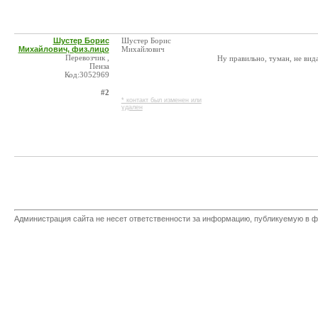
Шустер Борис
Шустер Борис
Михайлович, физ.лицо
Михайлович
Перевозчик ,
Ну правильно, туман, не вид
Пенза
Код:3052969
#2
* контакт был изменен или
удален
Администрация сайта не несет ответственности за информацию, публикуемую в ф