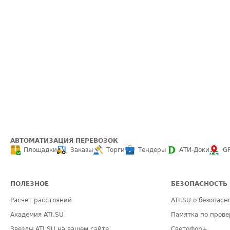
АВТОМАТИЗАЦИЯ ПЕРЕВОЗОК
Площадки
Заказы
Торги
Тендеры
АТИ-Доки
G
ПОЛЕЗНОЕ
БЕЗОПАСНОСТЬ
Расчет расстояний
ATI.SU о безопасн
Академия ATI.SU
Памятка по прове
Звезды ATI.SU на вашем сайте
Светофор+