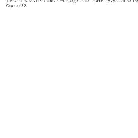
1998-2026
© ATI.SU является юридически зарегистрированной то
Сервер
52