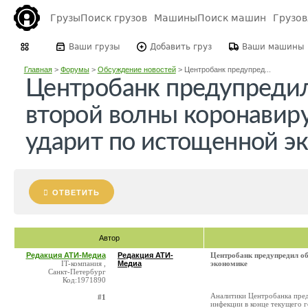
Грузы
Поиск грузов
Машины
Поиск машин
Грузо
Ваши грузы
Добавить груз
Ваши машины
Главная
>
Форумы
>
Обсуждение новостей
>
Центробанк предупред...
Центробанк предупредил
второй волны коронавиру
ударит по истощенной э
ОТВЕТИТЬ
Автор
Редакция АТИ-Медиа
Редакция АТИ-
Центробанк предупредил об
IT-компания ,
Медиа
экономике
Санкт-Петербург
Код:1971890
Аналитики Центробанка пред
#1
инфекции в конце текущего г