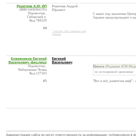
Решетняк А.Ю, ИП
Решетняк Андрей
(ИНН:544303941701)
Юрьевич
Перевозчик ,
С каких пор аналитики Центр
Сибирский п.
Заранее предупреждают о кар
Код:789529
#4
* контакт был изменен или
удален
Кожевников Евгений
Евгений
Васильевич, физ.лицо
Васильевич
Перевозчик ,
Цитата
(Редакция АТИ-Меди
Набережные Челны
по истощенной экономике
Код:137503
#5
"Вот и всё, развенчан миф" -
Администрация сайта не несет ответственности за информацию, публикуемую в ф