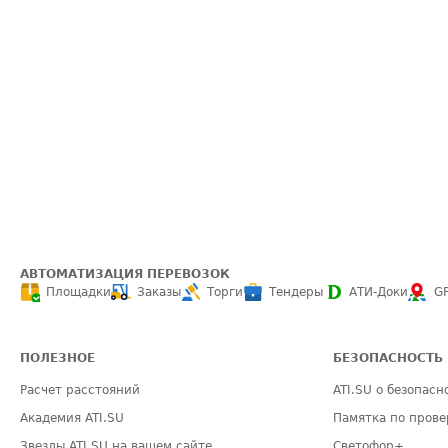
АВТОМАТИЗАЦИЯ ПЕРЕВОЗОК
Площадки
Заказы
Торги
Тендеры
АТИ-Доки
G
ПОЛЕЗНОЕ
БЕЗОПАСНОСТЬ
Расчет расстояний
ATI.SU о безопасн
Академия ATI.SU
Памятка по прове
Звезды ATI.SU на вашем сайте
Светофор+