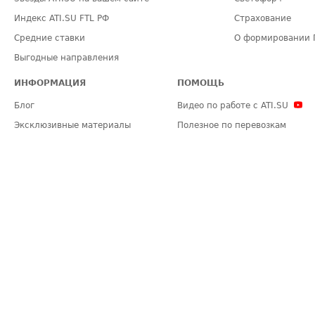
Индекс ATI.SU FTL РФ
Страхование
Средние ставки
О формировании 
Выгодные направления
ИНФОРМАЦИЯ
ПОМОЩЬ
Блог
Видео по работе с ATI.SU
Эксклюзивные материалы
Полезное по перевозкам
Политика конфиденциальности
Часто задаваемые вопросы (FA
Общие положения
Техническая информация
Карта сайта
ЗАДАТЬ ВОПРОС