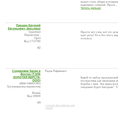
может стать общая истощенно
нынешних событий. Прогн ..
Читать дальше
Паршин Евгений
Евгеньевич, физ.лицо
(удалена)
Просто нет слов, всё это дел
Перевозчик ,
идет речь? Её и без этого ви
Орёл
осталось.
Код:1753780
#2
Соединяем Запад и
Радик Рафикович
Восток (ТЭЛК
ЗОЛОТАЯ ВЕРСТА,
Какой-то набор предложений.
ООО)
последствия для экономики 
(ИНН:1686021405)
борьбы с ним. Эти меры нося
Грузовладелец-перевозчик
эпидемии будет быстрым". Та
,
Казань
Код:18600
#3
* контакт был изменен или
удален