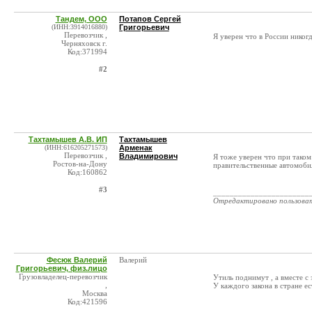
Тандем, ООО
Потапов Сергей
(ИНН:3914016880)
Григорьевич
Перевозчик ,
Я уверен что в России никог
Черняховск г.
Код:371994
#2
Тахтамышев А.В. ИП
Тахтамышев
(ИНН:616205271573)
Арменак
Перевозчик ,
Владимирович
Я тоже уверен что при таком
Ростов-на-Дону
правительственные автомоби
Код:160862
#3
_______________________
Отредактировано пользова
Фесюк Валерий
Валерий
Григорьевич, физ.лицо
Грузовладелец-перевозчик
Утиль поднимут , а вместе с
,
У каждого закона в стране е
Москва
Код:421596