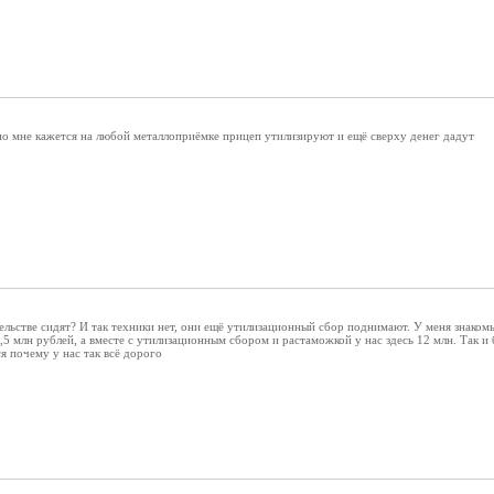
но мне кажется на любой металлоприёмке прицеп утилизируют и ещё сверху денег дадут
ельстве сидят? И так техники нет, они ещё утилизационный сбор поднимают. У меня знаком
5,5 млн рублей, а вместе с утилизационным сбором и растаможкой у нас здесь 12 млн. Так и
я почему у нас так всё дорого