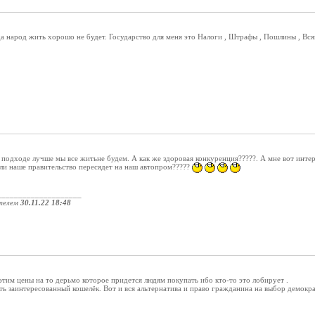
да народ жить хорошо не будет. Государство для меня это Налоги , Штрафы , Пошлины , В
 подходе лучше мы все житьне будем. А как же здоровая конкуренция?????. А мне вот инте
ли наше правительство пересядет на наш автопром?????
____________________
телем
30.11.22 18:48
 этим цены на то дерьмо которое придется людям покупать ибо кто-то это лобирует .
сть заинтересованный кошелёк. Вот и вся альтернатива и право гражданина на выбор демокр