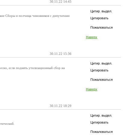
30.11.22 14:45
Цитир. выдел.
сякие Сборы и полчища чиновников с дипутатами
Цитировать
Пожаловаться
Наверх
30.11.22 15:36
Цитир. выдел.
ресно, если поднять утилизационный сбор на
Цитировать
Пожаловаться
Наверх
30.11.22 18:29
Цитир. выдел.
Цитировать
атический.
Пожаловаться