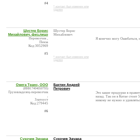
#4
* контакт был изменен или
удален
Шустер Борис
Шустер Борис
Михайлович, физ.лицо
Михайлович
Перевозчик ,
Я конечно могу Ошибаться, 
Пенза
Код:3052969
#5
* контакт был изменен или
удален
Омега Транс, ООО
Бахтин Андрей
(ИНН:7404050793)
Петрович
Грузовладелец-перевозчик
Это какие придурки в правит
,
назад. Так он в Китае стоит 
Златоуст
никому не нужно и удивлятьс
Код:279445
#6
Сухочев Эдуард
Сухочев Эдуард