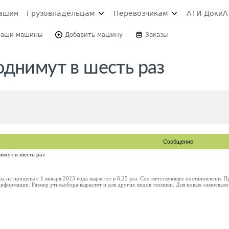
ашин
Грузовладельцам
Перевозчикам
АТИ-Доки
А
Ваши машины
Добавить машину
Заказы
однимут в шесть раз
Сообщение
имут в шесть раз
а на прицепы с 1 января 2023 года вырастет в 6,25 раз. Соответствующее постановление 
нформации. Размер утильсбора вырастет и для других видов техники. Для новых самосвалов 