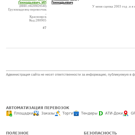
Геннадьевич, ИП
Геннадьевич
(ИНН:246209029540)
У меня сцепка 2003 год .и я
Грузовладелец-перевозчик
,
Красноярск
Код:280905
#7
Администрация сайта не несет ответственности за информацию, публикуемую в ф
АВТОМАТИЗАЦИЯ ПЕРЕВОЗОК
Площадки
Заказы
Торги
Тендеры
АТИ-Доки
G
ПОЛЕЗНОЕ
БЕЗОПАСНОСТЬ