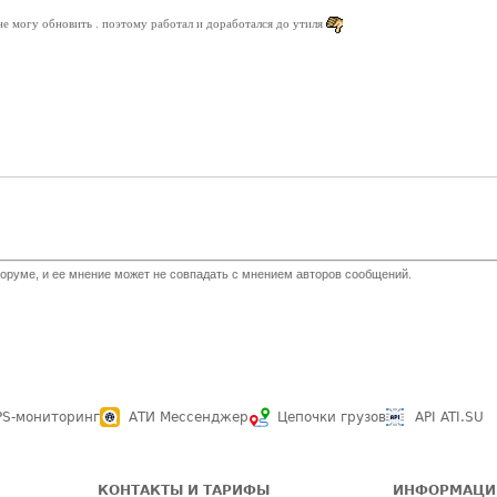
 не могу обновить . поэтому работал и доработался до утиля
оруме, и ее мнение может не совпадать с мнением авторов сообщений.
PS-мониторинг
АТИ Мессенджер
Цепочки грузов
API ATI.SU
КОНТАКТЫ И ТАРИФЫ
ИНФОРМАЦИ