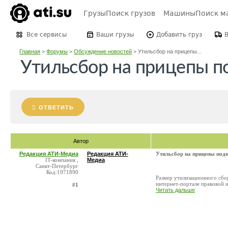
Грузы
Поиск грузов
Машины
Поиск м
Все сервисы
Ваши грузы
Добавить груз
Главная
>
Форумы
>
Обсуждение новостей
>
Утильсбор на прицепы...
Утильсбор на прицепы п
ОТВЕТИТЬ
Автор
Редакция АТИ-Медиа
Редакция АТИ-
Утильсбор на прицепы подн
IT-компания ,
Медиа
Санкт-Петербург
Код:1971890
Размер утилизационного сбор
интернет-портале правовой и
#1
Читать дальше