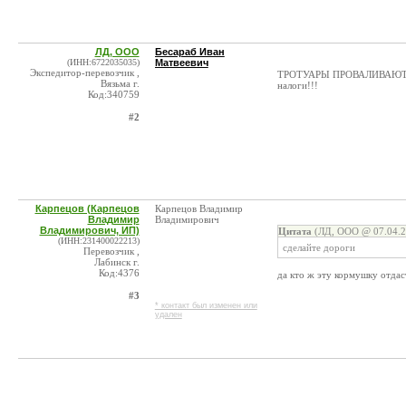
ЛД, ООО
Бесараб Иван
(ИНН:6722035035)
Матвеевич
Экспедитор-перевозчик ,
ТРОТУАРЫ ПРОВАЛИВАЮТСЯ 
Вязьма г.
налоги!!!
Код:340759
#2
Карпецов (Карпецов
Карпецов Владимир
Владимир
Владимирович
Владимирович, ИП)
Цитата
(ЛД, ООО @ 07.04.2
(ИНН:231400022213)
сделайте дороги
Перевозчик ,
Лабинск г.
Код:4376
да кто ж эту кормушку отдас
#3
* контакт был изменен или
удален