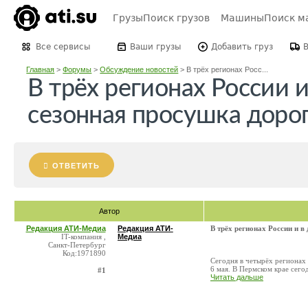
Грузы
Поиск грузов
Машины
Поиск м
Все сервисы
Ваши грузы
Добавить груз
Главная
>
Форумы
>
Обсуждение новостей
>
В трёх регионах Росс...
В трёх регионах России 
сезонная просушка доро
ОТВЕТИТЬ
Автор
Редакция АТИ-Медиа
Редакция АТИ-
В трёх регионах России и в
IT-компания ,
Медиа
Санкт-Петербург
Код:1971890
Сегодня в четырёх регионах 
6 мая. В Пермском крае сего
#1
Читать дальше