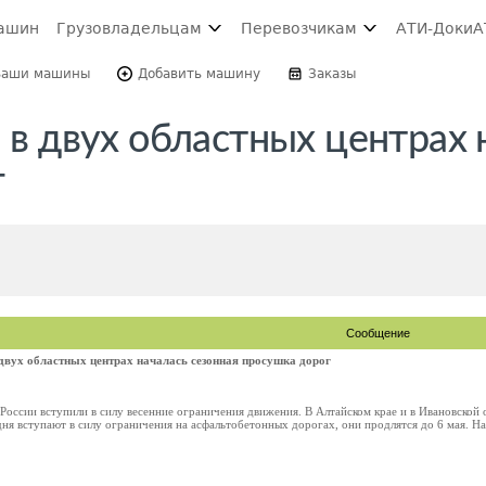
ашин
Грузовладельцам
Перевозчикам
АТИ-Доки
А
Ваши машины
Добавить машину
Заказы
и в двух областных центрах 
г
Сообщение
 двух областных центрах началась сезонная просушка дорог
России вступили в силу весенние ограничения движения. В Алтайском крае и в Ивановской 
дня вступают в силу ограничения на асфальтобетонных дорогах, они продлятся до 6 мая. На