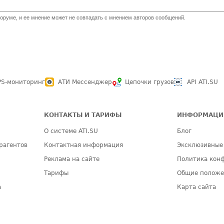
оруме, и ее мнение может не совпадать с мнением авторов сообщений.
PS-мониторинг
АТИ Мессенджер
Цепочки грузов
API ATI.SU
КОНТАКТЫ И ТАРИФЫ
ИНФОРМАЦИ
О системе ATI.SU
Блог
рагентов
Контактная информация
Эксклюзивные
Реклама на сайте
Политика кон
Тарифы
Общие полож
а
Карта сайта