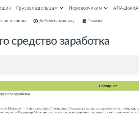
ашин
Грузовладельцам
Перевозчикам
АТИ-Доки
А
Ваши машины
Добавить машину
Заказы
о средство заработка
Сообщение
средство заработка
димир Матягин — о неправомерной эвакуации большегрузов на штрафстоянку и о том, как у
втотранс» Владимир Матягин рассказал нам о неприятной ситуации, в которой оказалась од