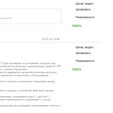
Цитир. выдел.
Цитировать
Пожаловаться
и тд и тп.
Наверх
13.02.24 15:00
Цитир. выдел.
Цитировать
Пожаловаться
.3 (при проверках на роликовых стендах) или
езопасности колесных транспортных средств" (ТР
Наверх
кого диагностирования.
вность выявляется органолептическим методом
проведением технического обслуживания
атого воздуха из колесных тормозных камер.
зного привода, устройство фиксации органа
ханизмам, соединяются друг с другом с
вают герметичность соединений с учетом
вреждениям при взаимных перемещениях тягача и