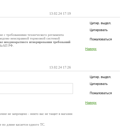
13.02.24 17:19
Цитир. выдел.
Цитировать
ие с требованиями технического регламента
заведомо неисправной тормозной системой
Пожаловаться
 же неоднократного игнорирования требований
 КоАП РФ.
Наверх
13.02.24 17:26
Цитир. выдел.
Цитировать
Пожаловаться
Наверх
ение не запрещено - никто вас не тащит в магазин
 по длине касается одного ТС.