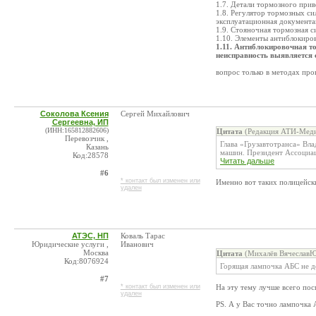
1.7. Детали тормозного при
1.8. Регулятор тормозных си
эксплуатационная документа
1.9. Стояночная тормозная с
1.10. Элементы антиблокиро
1.11. Антиблокировочная т
неисправность выявляется 
вопрос только в методах про
Соколова Ксения
Сергей Михайлович
Сергеевна, ИП
(ИНН:165812882606)
Цитата
(Редакция АТИ-Меди
Перевозчик ,
Глава «Грузавтотранса» Вл
Казань
машин. Президент Ассоциаци
Код:28578
Читать дальше
#6
* контакт был изменен или
Именно вот таких полицейск
удален
АТЭС, НП
Коваль Тарас
Юридические услуги ,
Иванович
Москва
Цитата
(Михалёв ВячеславЮ
Код:8076924
Горящая лампочка АБС не д
#7
* контакт был изменен или
На эту тему лучше всего по
удален
PS. А у Вас точно лампочка 