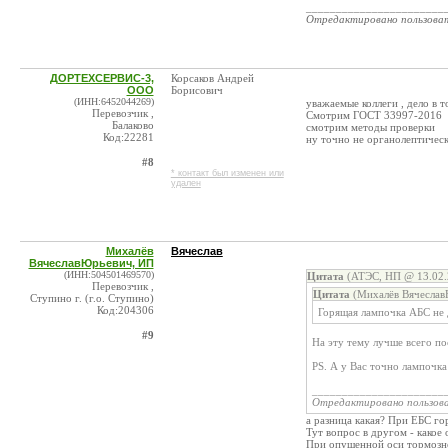
_______________________
Отредактировано пользова
ДОРТЕХСЕРВИС-3,
Корсаков Андрей
ООО
Борисович
(ИНН:6452044269)
уважаемые коллеги , дело в 
Перевозчик ,
Смотрим ГОСТ 33997-2016
Балаково
смотрим методы проверки
Код:22281
ну точно не органолептичес
#8
* контакт был изменен или
удален
Михалёв
Вячеслав
ВячеславЮрьевич, ИП
(ИНН:504501469570)
Цитата
(АТЭС, НП @ 13.02.
Перевозчик ,
Цитата
(Михалёв Вячеслав
Ступино г. (г.о. Ступино)
Код:204306
Горящая лампочка АБС не 
#9
На эту тему лучше всего п
PS. А у Вас точно лампочка
______________________
Отредактировано пользов
а разница какая? При ЕБС г
Тут вопрос в другом - какое
При опущенной оси тормозной