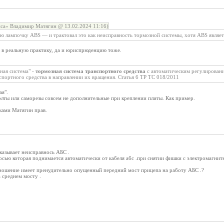
нса» Владимир Матягин @ 13.02.2024 11:16)
ю лампочку ABS — и трактовал это как неисправность тормозной системы, хотя ABS являет
т в реальную практику, да и юриспрюденцию тоже.
ная система" -
тормозная система транспортного средства
с автоматическим регулировани
спортного средства в направлении их вращения. Статья 6 ТР ТС 018/2011
ая".
лты или саморезы совсем не дополнительные при креплении плиты. Как пример.
ками Матягин прав.
казывает неисправнось АБС .
сью которая поднимается автоматически от кабеля абс .при снятии фишки с электромагнитн
отношение имеет пренудительно опущенный передний мост прицепа на работу АБС .?
 среднем мосту .