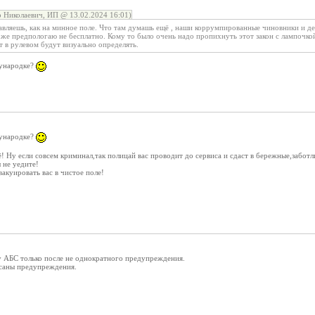
 Николаевич, ИП @ 13.02.2024 16:01)
авляешь, как на минное поле. Что там думашь ещё , наши коррумпированные чиновники и 
оже предпологаю не бесплатно. Кому то было очень надо пропихнуть этот закон с лампочко
 в рулевом будут визуально определять.
дународке?
дународке?
! Ну если совсем криминал,так полицай вас проводит до сервиса и сдаст в бережные,заботл
 не уедите!
вакуировать вас в чистое поле!
у АБС только после не однократного предупреждения.
саны предупреждения.