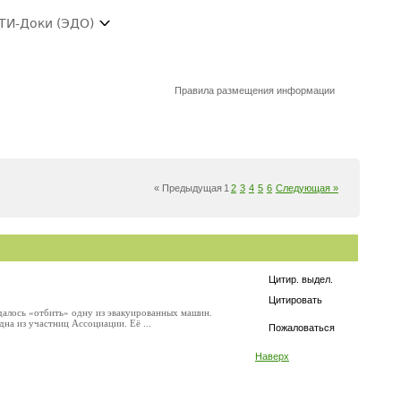
ТИ-Доки (ЭДО)
Правила размещения информации
« Предыдущая
1
2
3
4
5
6
Следующая »
Цитир. выдел.
Цитировать
далось «отбить» одну из эвакуированных машин.
на из участниц Ассоциации. Её ...
Пожаловаться
Наверх