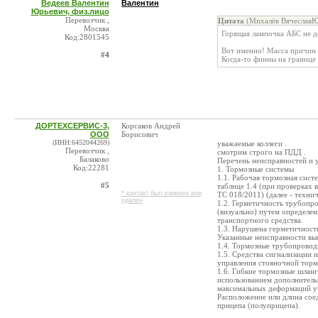
Ведеев Валентин
Валентин
Юрьевич, физ.лицо
Перевозчик ,
Цитата
(Михалёв ВячеславЮ
Москва
Горящая лампочка АБС не д
Код:2801545
Вот именно! Масса причин м
#4
Когда-то финны на границе
ДОРТЕХСЕРВИС-3,
Корсаков Андрей
ООО
Борисович
(ИНН:6452044269)
уважаемые коллеги .
Перевозчик ,
смотрим строго на ПДД .
Балаково
Перечень неисправностей и 
Код:22281
1. Тормозные системы
1.1. Рабочая тормозная сист
#5
таблице 1.4 (при проверках
* контакт был изменен или
ТС 018/2011) (далее - техни
удален
1.2. Герметичность трубопр
(визуально) путем определе
транспортного средства.
1.3. Нарушена герметичност
Указанные неисправности выя
1.4. Тормозные трубопровод
1.5. Средства сигнализации
управления стояночной торм
1.6. Гибкие тормозные шлан
использованием дополнитель
максимальных деформаций уп
Расположение или длина сое
прицепа (полуприцепа).