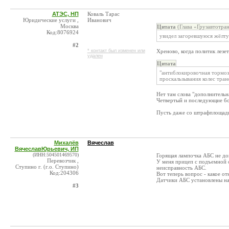
АТЭС, НП
Коваль Тарас
Юридические услуги ,
Иванович
Москва
Цитата
(Глава «Грузавтотра
Код:8076924
увидел загоревшуюся жёлту
#2
* контакт был изменен или
Хреново, когда политик лезе
удален
Цитата
"антиблокировочная тормоз
проскальзывания колес тран
Нет там слова "дополнительн
Четвертый и последующие бо
Пусть даже со штрафплощад
Михалёв
Вячеслав
ВячеславЮрьевич, ИП
(ИНН:504501469570)
Горящая лампочка АБС не до
Перевозчик ,
У меня прицеп с подъемной о
Ступино г. (г.о. Ступино)
неисправность АБС.
Код:204306
Вот теперь вопрос - какое 
Датчики АБС установлены на
#3