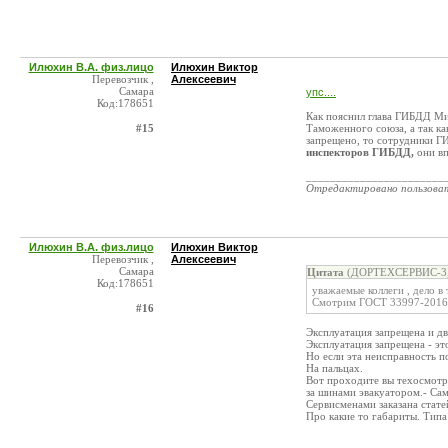
Илюхин В.А. физ.лицо
Илюхин Виктор
Перевозчик ,
Алексеевич
Самара
упс....
Код:178651
Как пояснил глава ГИБДД Ми
#15
Таможенного союза, а так ка
запрещено, то сотрудники Г
инспекторов ГИБДД,
они вп
_______________________
Отредактировано пользова
Илюхин В.А. физ.лицо
Илюхин Виктор
Перевозчик ,
Алексеевич
Самара
Цитата
(ДОРТЕХСЕРВИС-3, 
Код:178651
уважаемые коллеги , дело в
Смотрим ГОСТ 33997-2016
#16
Эксплуатация запрещена и дв
Эксплуатация запрещена - эт
Но если эта неисправность п
На пальцах.
Вот проходите вы техосмотр 
за шинами эвакуатором.- Сам
Сервисменами заказана стате
Про какие то габариты. Типа