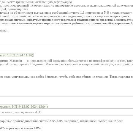
вода имеют трещины или остаточную деформацию.
л, предусмотренный изготовителем транспортного средства в эксплуатационной документац
ция), демонтирован.
истема не обеспечивает выполнение требований пункта 1.8 приложения N 8 к техническому 
вочной тормозной системы не закреплены и отсоединены, имеются видимые повреждения.
ормозная система, предусмотренная изготовителем транспортного средства в эксплуата
с помощью светового индикатора мониторинга рабочего состояния антиблокировочной
верки .
а @ 13.02.2024 11:16)
адимир Матягин — о неправомерной эвакуации большегрузов на штрафстоянку и о том, как 
и «Грузавтотранс» Владимир Матягин рассказал нам о неприятной ситуации, в которой оказ
их надо уничтожать, как собак бешеных, чтобы себе подобных не плодили. Тогда порядка 
рьевич, ИП @ 13.02.2024 13:04)
оказывает неисправнось АБС .
спорить с производителями систем ABS-EBS, например, компаниями Wabco или Knorr.
ABS горит или все-таки EBS?