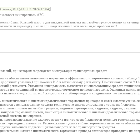
рьевич, ИП @ 13.02.2024 13:04)
оказывает неисправнось АБС .
ожет быть. Большой зазор у датчика,плохой контакт на разъёме,грязное кольцо на ступице 
 отключали перекидку и если при подключении были отсечки,то проблем нет!
условий, при которых запрещается эксплуатация транспортных средств
ема не обеспечивает выполнение нормативов эффективности торможения согласно таблице 1
 в дорожных условиях) приложения N 8 к техническому регламенту Таможенного союза "О б
ческий регламент). Указанная неисправность выявляется с использованием средств техничес
оводов или соединений в гидравлическом тормозном приводе нарушена. Указанная неиспра
ния наличия следов тормозной жидкости на трубопроводах и соединениях, не связанных с 
ь пневматического и пневмогидравлического тормозных приводов и (или) имеется утечка сж
вляются с использованием средств технического диагностирования в тормозной системе.
ы и шланги имеют перегибы, трещины, видимые перетирания, надрывы, надрезы, разрывы.
 и контроля тормозных систем, манометры пневматического и пневмогидравлического тормо
озной системы неисправны.
ги, передающие давление сжатого воздуха или тормозной жидкости колесным тормозным ме
ных переходных элементов. Расположение и длина гибких тормозных шлангов не обеспечи
ругих элементов подвески и углов поворота колес транспортного средства.
динительных шлангов пневматического тормозного привода автопоездов приводит к их по