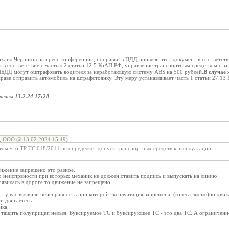
хаил Черников на пресс-конференции, поправки в ПДД привели этот документ в соответств
к в соответствие с частью 2 статьи 12.5 КоАП РФ, управление транспортным средством с 
ИБДД могут оштрафовать водителя за неработающую систему ABS на 500 рублей.
В случае
раве отправить автомобиль на штрафстоянку. Эту меру устанавливает часть 1 статьи 27.13
____________________
телем
13.2.24 17:28
ООО @ 13.02.2024 15:49)
 том,что ТР ТС 018/2011 не определяет допуск транспортных средств к эксплуатации.
ижение запрещено это разное.
о неиспрвности при которых механик не должен ставить подпись и выпускать на линию
оявилась в дороге то движение не запрещено.
- у вас выявили неисправность при которой эксплуатация запрешена. (колёса лысые)но движ
и двигаетесь.
йка.
 тащить полуприцеп нельзя. Буксируемое ТС и буксирующее ТС - это два ТС. А ограничение