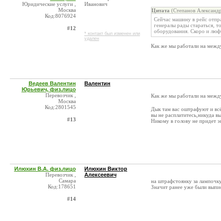
Юридические услуги ,
Иванович
Москва
Цитата
(Степанов Александр
Код:8076924
Сейчас машину в рейс отпр
генералы рады стараться, т
#12
оборудования. Скоро и люфт
* контакт был изменен или
удален
Как же мы работали на меж
Ведеев Валентин
Валентин
Юрьевич, физ.лицо
Перевозчик ,
Как же мы работали на меж
Москва
Код:2801545
Дык там вас оштрафуют и всё
вы не расплатитесь,никуда вы
#13
Никому в голову не придет э
Илюхин В.А. физ.лицо
Илюхин Виктор
Перевозчик ,
Алексеевич
Самара
на штрафстоянку за лампочк
Код:178651
Значит ранее уже были выпи
#14