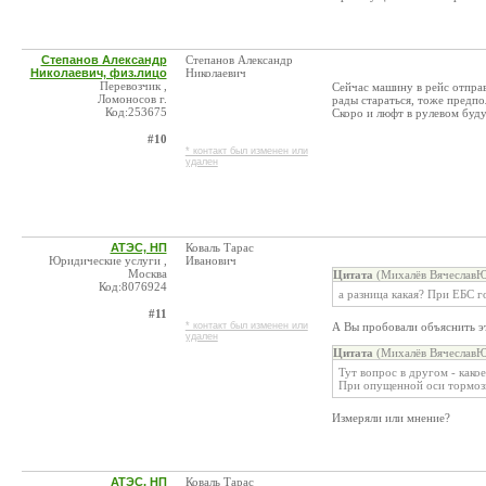
Степанов Александр
Степанов Александр
Николаевич, физ.лицо
Николаевич
Перевозчик ,
Сейчас машину в рейс отпра
Ломоносов г.
рады стараться, тоже предпо
Код:253675
Скоро и люфт в рулевом буду
#10
* контакт был изменен или
удален
АТЭС, НП
Коваль Тарас
Юридические услуги ,
Иванович
Москва
Цитата
(Михалёв ВячеславЮ
Код:8076924
а разница какая? При ЕБС 
#11
* контакт был изменен или
А Вы пробовали объяснить 
удален
Цитата
(Михалёв ВячеславЮ
Тут вопрос в другом - как
При опущенной оси тормозно
Измеряли или мнение?
АТЭС, НП
Коваль Тарас