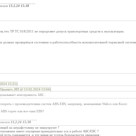
____________________
телем
13.2.24 15:38
том,что ТР ТС 018/2011 не определяет допуск транспортных средств к эксплуатации.
ки должно проверяться состояние и работоспособность вспомогательной тормозной систем
2024 15:21)
Юрьевич, ИП @ 13.02.2024 13:04)
доказывает неисправнось АБС .
оспорить с производителями систем ABS-EBS, например, компаниями Wabco или Knorr.
 ABS горит или все-таки EBS?
_____________________
ателем
13.2.24 15:38
орящей на штрафстоянку не эвакуируют ?
 отношение имеет опущеная принудительно ось к работе АБС/ЕБС ?
 путь сокращается ,и это никак не угорза безопасности движения .