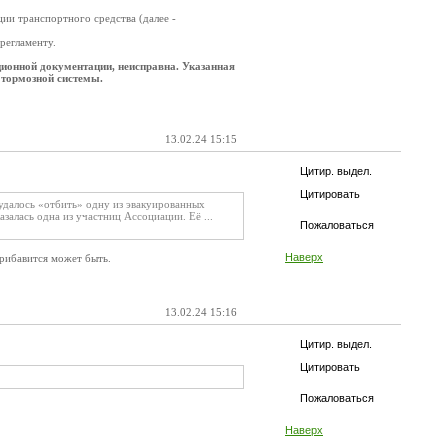
ии транспортного средства (далее -
регламенту.
ционной документации, неисправна. Указанная
 тормозной системы.
13.02.24 15:15
Цитир. выдел.
Цитировать
удалось «отбить» одну из эвакуированных
алась одна из участниц Ассоциации. Её ...
Пожаловаться
Наверх
прибавится может быть.
13.02.24 15:16
Цитир. выдел.
Цитировать
Пожаловаться
Наверх