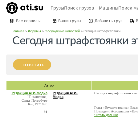
Грузы
Поиск грузов
Машины
Поиск м
Все сервисы
Ваши грузы
Добавить груз
Главная
>
Форумы
>
Обсуждение новостей
>
Сегодня штрафстоянки...
Сегодня штрафстоянки эт
ОТВЕТИТЬ
Автор
Редакция АТИ-Медиа
Редакция АТИ-
Сегодня штрафстоянки это 
IT-компания ,
Медиа
Санкт-Петербург
Код:1971890
Глава «Грузавтотранса» Вла
Президент Ассоциации «Груза
#1
Читать дальше