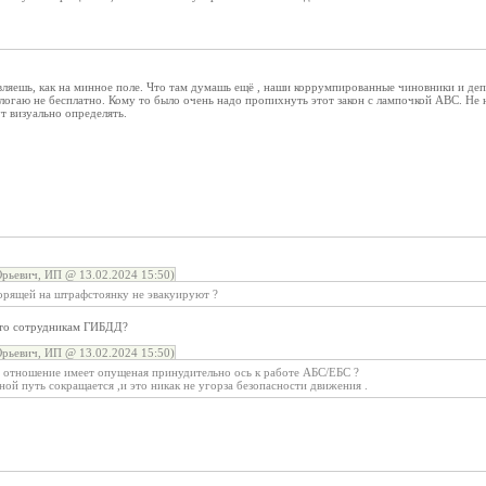
вляешь, как на минное поле. Что там думашь ещё , наши коррумпированные чиновники и д
логаю не бесплатно. Кому то было очень надо пропихнуть этот закон с лампочкой АВС. Не 
т визуально определять.
рьевич, ИП @ 13.02.2024 15:50)
горящей на штрафстоянку не эвакуируют ?
это сотрудникам ГИБДД?
рьевич, ИП @ 13.02.2024 15:50)
ое отношение имеет опущеная принудительно ось к работе АБС/ЕБС ?
й путь сокращается ,и это никак не угорза безопасности движения .