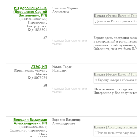
ИП Дорошенко С.В.
Янаслова Марина
(Дорошенко Сергей
Алексеевна
Васильевич, ИП)
Цитата
(Фесюк Валерий Григ
(ИНН:503108694025)
Деньги из России ушли в Ки
Перевозчик ,
Электроугли г.
Код:1833301
#7
Европа здесь построила заво
* контакт был изменен или
в федеральный и региональ
удален
регламент техобслуживания,
Объясните, чем это было П
АТЭС, НП
Коваль Тарас
Юридические услуги ,
Иванович
Москва
Цитата
(Фесюк Валерий Григ
Код:8076924
в Европу которая сбежала п
#8
* контакт был изменен или
Шакалы питаются падалью.
удален
Интересное у Вас получаетс
Бородин Владимир
Бородин Владимир
Александрович, ИП
Александрович
(ИНН:550300788878)
Цитата
(Ассоциация транспо
Экспедитор-перевозчик ,
Шакалы питаются падалью.
Омск