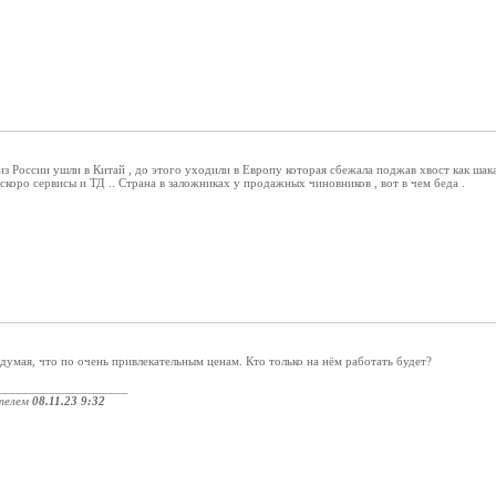
з России ушли в Китай , до этого уходили в Европу которая сбежала поджав хвост как шакалы
 скоро сервисы и ТД .. Страна в заложниках у продажных чиновников , вот в чем беда .
 думая, что по очень привлекательным ценам. Кто только на нём работать будет?
____________________
телем
08.11.23 9:32