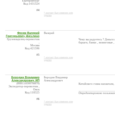
Екатеринбург
Код:1431324
#4
* контакт был изменен или
удален
Фесюк Валерий
Валерий
Григорьевич, физ.лицо
Грузовладелец-перевозчик
Чему вы радуетесь ? Деньги и
,
барыги, банки , лизинговые ,
Москва
Код:421596
#5
* контакт был изменен или
удален
Бородин Владимир
Бородин Владимир
Александрович, ИП
Александрович
(ИНН:550300788878)
Китайского говна нахватали,
Экспедитор-перевозчик ,
Омск
_______________________
Код:118325
Отредактировано пользова
#6
* контакт был изменен или
удален