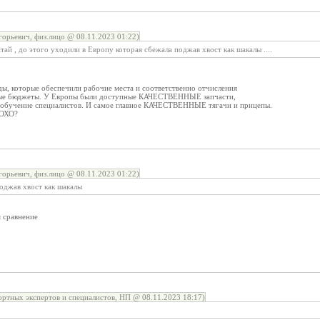
орьевич, физ.лицо @ 08.11.2023 01:22)
тай , до этого уходили в Европу которая сбежала поджав хвост как шакалы ....
ды, которые обеспечили рабочие места и соответственно отчисления
ные бюджеты. У Европы были доступные КАЧЕСТВЕННЫЕ запчасти,
 обучение специалистов. И самое главное КАЧЕСТВЕННЫЕ тягачи и прицепы.
ЛОХО?
орьевич, физ.лицо @ 08.11.2023 01:22)
оджав хвост как шакалы
я сравнение
ртных экспертов и специалистов, НП @ 08.11.2023 18:17)