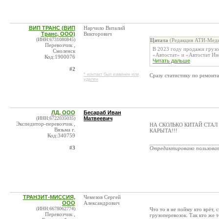
ВИП ТРАНС (ВИП
Нарчило Виталий
Транс, ООО)
Викторович
(ИНН:6731080845)
Цитата
(Редакция АТИ-Меди
Перевозчик ,
В 2023 году продажи грузо
Смоленск
«Автостат» и «Автостат Инф
Код:1900076
Читать дальше
#2
* контакт был изменен или
Сразу статистику по ремонт
удален
ЛД, ООО
Бесараб Иван
(ИНН:6722035035)
Матвеевич
Экспедитор-перевозчик ,
НА СКОЛЬКО КИТАЙ СТАЛ 
Вязьма г.
КАРЫТА!!!
Код:340759
_______________________
#3
Отредактировано пользова
ТРАНЗИТ-МИССИЯ,
Чемезов Сергей
ООО
Александрович
(ИНН:6678062774)
Что то я не пойму кто врёт,
Перевозчик ,
грузоперевозок. Так кто же т