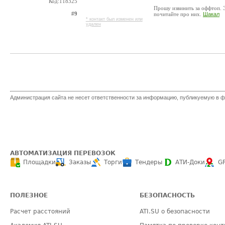
Код:118325
Прошу извинить за оффтоп. Э
#9
почитайте про них.
Шакал
* контакт был изменен или
удален
Администрация сайта не несет ответственности за информацию, публикуемую в ф
АВТОМАТИЗАЦИЯ ПЕРЕВОЗОК
Площадки
Заказы
Торги
Тендеры
АТИ-Доки
G
ПОЛЕЗНОЕ
БЕЗОПАСНОСТЬ
Расчет расстояний
ATI.SU о безопасности