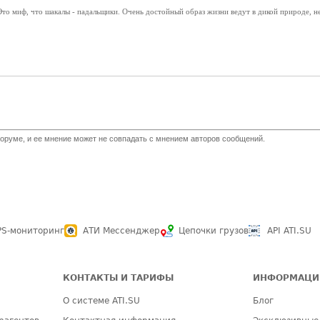
то миф, что шакалы - падальщики. Очень достойный образ жизни ведут в дикой природе, не
оруме, и ее мнение может не совпадать с мнением авторов сообщений.
PS-мониторинг
АТИ Мессенджер
Цепочки грузов
API ATI.SU
КОНТАКТЫ И ТАРИФЫ
ИНФОРМАЦИ
О системе ATI.SU
Блог