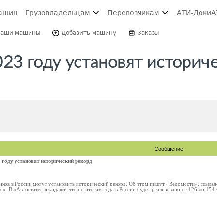
ашин
Грузовладельцам
Перевозчикам
АТИ-Доки
А
Ваши машины
Добавить машину
Заказы
23 году установят историч
Сообщение
 году установят исторический рекорд
иков в России могут установить исторический рекорд. Об этом пишут «Ведомости», ссылаяс
». В «Автостате» ожидают, что по итогам года в России будет реализовано от 126 до 154 т