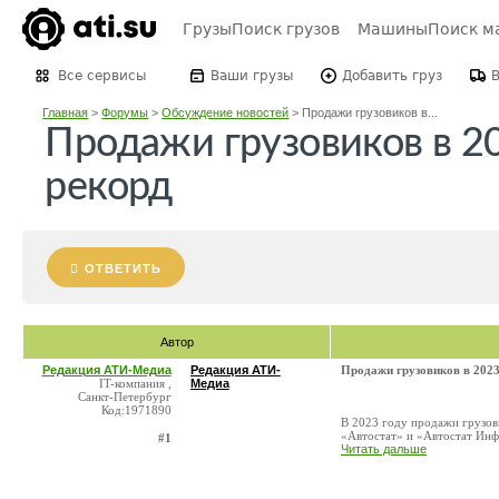
Грузы
Поиск грузов
Машины
Поиск м
Все сервисы
Ваши грузы
Добавить груз
Главная
>
Форумы
>
Обсуждение новостей
>
Продажи грузовиков в...
Продажи грузовиков в 20
рекорд
ОТВЕТИТЬ
Автор
Редакция АТИ-Медиа
Редакция АТИ-
Продажи грузовиков в 2023
IT-компания ,
Медиа
Санкт-Петербург
Код:1971890
В 2023 году продажи грузов
«Автостат» и «Автостат Инфо
#1
Читать дальше