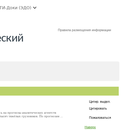
ТИ-Доки (ЭДО)
Правила размещения информации
еский
Цитир. выдел.
Цитировать
ь на прогнозы аналитических агентств
ысяч тяжёлых грузовиков. По прогнозам ...
Пожаловаться
Наверх