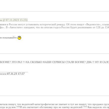
а @ 07.11.2023 15:23)
виков в России могут установить исторический рекорд. Об этом пишут «Ведомости», ссыла
о». В «Автостате» ожидают, что по итогам года в России будет реализовано от 126 до 154
ам показывайте
БОГАЧЕ? ЭТО РАЗ !! НА СКОЛЬКО НАШИ СЕРВИСЫ СТАЛИ БОГАЧЕ? ДВА !! НУ И СА
____________________
телем
07.11.23 17:57
 сначала пишут, что водителей катастрофически не хватает и тут же пишут, что продажи гру
огда за рулем ???И кто нагнетает обстановку про не хватку водителей ??? Как надоело это вр