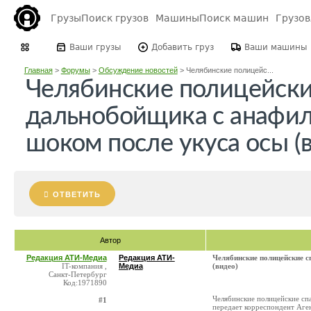
Грузы
Поиск грузов
Машины
Поиск машин
Грузо
Ваши грузы
Добавить груз
Ваши машины
Главная
>
Форумы
>
Обсуждение новостей
>
Челябинские полицейс...
Челябинские полицейски
дальнобойщика с анафи
шоком после укуса осы (
ОТВЕТИТЬ
Автор
Редакция АТИ-Медиа
Редакция АТИ-
Челябинские полицейские 
IT-компания ,
Медиа
(видео)
Санкт-Петербург
Код:1971890
Челябинские полицейские сп
#1
передает корреспондент Аге