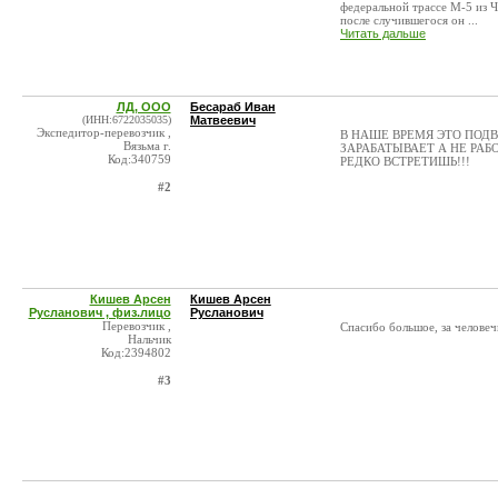
федеральной трассе М-5 из Че
после случившегося он ...
Читать дальше
ЛД, ООО
Бесараб Иван
(ИНН:6722035035)
Матвеевич
Экспедитор-перевозчик ,
В НАШЕ ВРЕМЯ ЭТО ПОДВИГ!
Вязьма г.
ЗАРАБАТЫВАЕТ А НЕ РАБО
Код:340759
РЕДКО ВСТРЕТИШЬ!!!
#2
Кишев Арсен
Кишев Арсен
Русланович , физ.лицо
Русланович
Перевозчик ,
Спасибо большое, за человеч
Нальчик
Код:2394802
#3