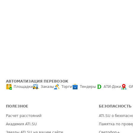
АВТОМАТИЗАЦИЯ ПЕРЕВОЗОК
Площадки
Заказы
Торги
Тендеры
АТИ-Доки
G
ПОЛЕЗНОЕ
БЕЗОПАСНОСТЬ
Расчет расстояний
ATI.SU о безопасн
Академия ATI.SU
Памятка по прове
Звезды ATI.SU на вашем сайте
Светофор+