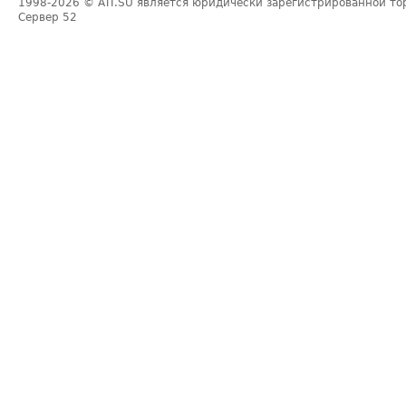
1998-2026
© ATI.SU является юридически зарегистрированной то
Сервер
52