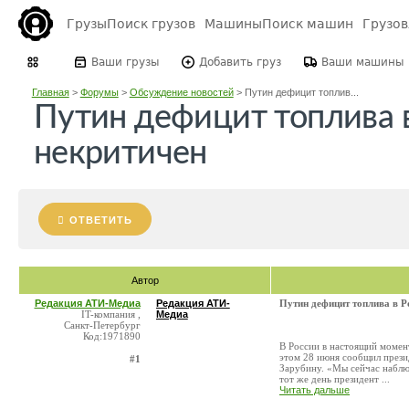
Грузы
Поиск грузов
Машины
Поиск машин
Грузо
Ваши грузы
Добавить груз
Ваши машины
Главная
>
Форумы
>
Обсуждение новостей
>
Путин дефицит топлив...
Путин дефицит топлива 
некритичен
ОТВЕТИТЬ
Автор
Редакция АТИ-Медиа
Редакция АТИ-
Путин дефицит топлива в Р
IT-компания ,
Медиа
Санкт-Петербург
Код:1971890
В России в настоящий момент
этом 28 июня сообщил през
#1
Зарубину. «Мы сейчас наблю
тот же день президент ...
Читать дальше