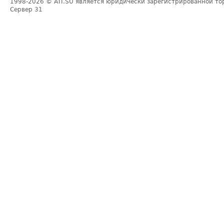
1998-2026
© ATI.SU является юридически зарегистрированной то
Сервер
31