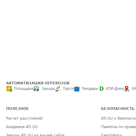
АВТОМАТИЗАЦИЯ ПЕРЕВОЗОК
Площадки
Заказы
Торги
Тендеры
АТИ-Доки
G
ПОЛЕЗНОЕ
БЕЗОПАСНОСТЬ
Расчет расстояний
ATI.SU о безопасн
Академия ATI.SU
Памятка по прове
Звезды ATI.SU на вашем сайте
Светофор+