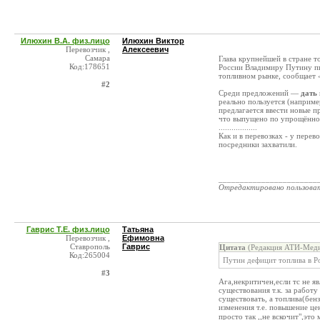
Илюхин В.А. физ.лицо
Илюхин Виктор
Перевозчик ,
Алексеевич
Самара
Глава крупнейшей в стране 
Код:178651
России Владимиру Путину пи
топливном рынке, сообщает 
#2
Среди предложений —
дать
реально пользуется (наприм
предлагается ввести новые п
что выпущено по упрощённо
..................
Как и в перевозках - у пере
посредники захватили.
_______________________
Отредактировано пользова
Гаврис Т.Е. физ.лицо
Татьяна
Перевозчик ,
Ефимовна
Ставрополь
Гаврис
Цитата
(Редакция АТИ-Меди
Код:265004
Путин дефицит топлива в Р
#3
Ага,некритичен,если тс не я
существования т.к. за работу
существовать, а топлива(бенз
изменения т.е. повышение це
просто так ,,не вскочит",это