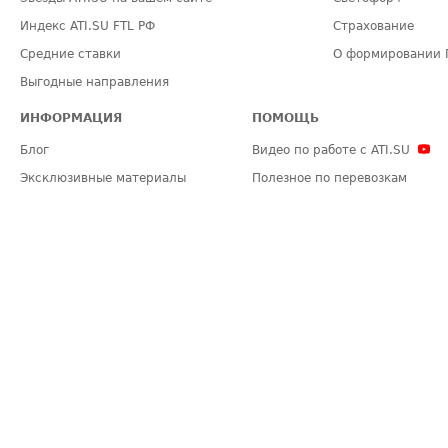
Индекс ATI.SU FTL РФ
Страхование
Средние ставки
О формировании 
Выгодные направления
ИНФОРМАЦИЯ
ПОМОЩЬ
Блог
Видео по работе с ATI.SU
Эксклюзивные материалы
Полезное по перевозкам
Политика конфиденциальности
Часто задаваемые вопросы (FA
Общие положения
Техническая информация
Карта сайта
ЗАДАТЬ ВОПРОС