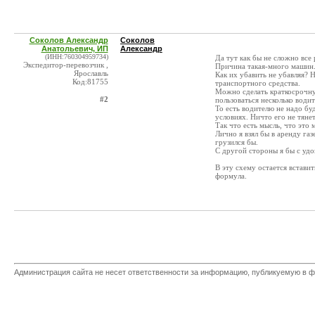
Соколов Александр
Соколов
Анатольевич, ИП
Александр
(ИНН:760304959734)
Да тут как бы не сложно все 
Экспедитор-перевозчик ,
Причина такая-много машин
Ярославль
Как их убавить не убавляя? 
Код:81755
транспортного средства.
Можно сделать краткосрочну
#2
пользоваться несколько водит
То есть водителю не надо бу
условиях. Ничто его не тяне
Так что есть мысль, что это 
Лично я взял бы в аренду газ
грузился бы.
С другой стороны я бы с удов
В эту схему остается встави
формула.
Администрация сайта не несет ответственности за информацию, публикуемую в ф