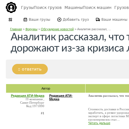
Грузы
Поиск грузов
Машины
Поиск машин
Грузо
Ваши грузы
Добавить груз
Ваши машины
Главная
>
Форумы
>
Обсуждение новостей
>
Аналитик рассказал, ...
Аналитик рассказал, что 
дорожают из-за кризиса 
ОТВЕТИТЬ
Автор
Редакция АТИ-Медиа
Редакция АТИ-
Аналитик рассказал, что то
IT-компания ,
Медиа
Санкт-Петербург
Код:1971890
Стоимость доставки в Росси
заработать, а резкое удорож
#1
эксперт в сфере логистики М
грузоперевозок стал ...
Читать дальше