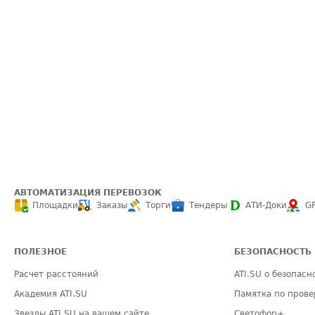
АВТОМАТИЗАЦИЯ ПЕРЕВОЗОК
Площадки
Заказы
Торги
Тендеры
АТИ-Доки
G
ПОЛЕЗНОЕ
БЕЗОПАСНОСТЬ
Расчет расстояний
ATI.SU о безопасн
Академия ATI.SU
Памятка по прове
Звезды ATI.SU на вашем сайте
Светофор+