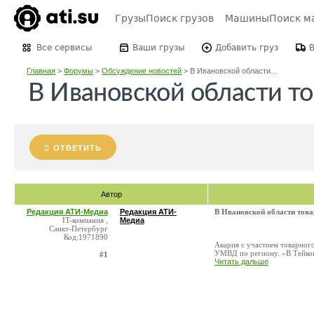
Грузы
Поиск грузов
Машины
Поиск м
Все сервисы
Ваши грузы
Добавить груз
Главная
>
Форумы
>
Обсуждение новостей
>
В Ивановской области...
В Ивановской области то
ОТВЕТИТЬ
Автор
Редакция АТИ-Медиа
Редакция АТИ-
В Ивановской области това
IT-компания ,
Медиа
Санкт-Петербург
Код:1971890
Авария с участием товарного
УМВД по региону. «В Тейкове
#1
Читать дальше