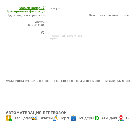
Фесюк Валерий
Валерий
Григорьевич, физ.лицо
Грузовладелец-перевозчик
Давно такого не было .....и во
,
Москва
Код:421596
#2
* контакт был изменен или
удален
Администрация сайта не несет ответственности за информацию, публикуемую в ф
АВТОМАТИЗАЦИЯ ПЕРЕВОЗОК
Площадки
Заказы
Торги
Тендеры
АТИ-Доки
G