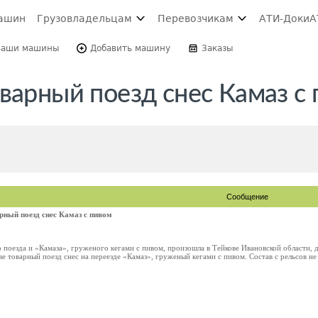
ашин
Грузовладельцам
Перевозчикам
АТИ-Доки
А
Ваши машины
Добавить машину
Заказы
варный поезд снес Камаз с
Сообщение
рный поезд снес Камаз с пивом
 поезда и «Камаза», груженого кегами с пивом, произошла в Тейкове Ивановской области, д
 товарный поезд снес на переезде «Камаз», груженый кегами с пивом. Состав с рельсов не с