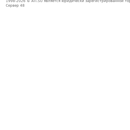
1998-2026
© ATI.SU является юридически зарегистрированной то
Сервер
48