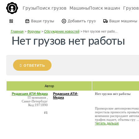
Грузы
Поиск грузов
Машины
Поиск машин
Грузо
Ваши грузы
Добавить груз
Ваши машины
Главная
>
Форумы
>
Обсуждение новостей
>
Нет грузов нет рабо...
Нет грузов нет работы
ОТВЕТИТЬ
Автор
Редакция АТИ-Медиа
Редакция АТИ-
Нет грузов нет работы
IT-компания ,
Медиа
Санкт-Петербург
Код:1971890
Приморские автоперевозчики 
перестала приносить привыч
#1
компании распродают автопар
трафик падает, объемы гру ..
Читать дальше