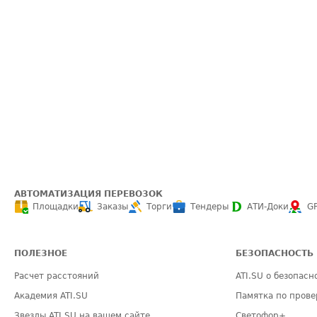
АВТОМАТИЗАЦИЯ ПЕРЕВОЗОК
Площадки
Заказы
Торги
Тендеры
АТИ-Доки
G
ПОЛЕЗНОЕ
БЕЗОПАСНОСТЬ
Расчет расстояний
ATI.SU о безопасн
Академия ATI.SU
Памятка по прове
Звезды ATI.SU на вашем сайте
Светофор+