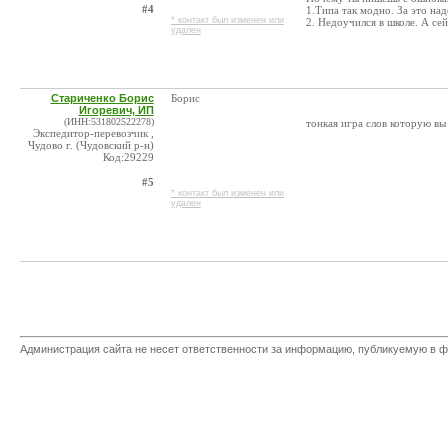
#4
1.Типа так модно. За это на
* контакт был изменен или
2. Недоучился в школе. А се
удален
Стариченко Борис
Борис
Игоревич, ИП
(ИНН:531802522278)
тонкая игра слов которую вы
Экспедитор-перевозчик ,
Чудово г. (Чудовский р-н)
Код:29229
#5
* контакт был изменен или
удален
Администрация сайта не несет ответственности за информацию, публикуемую в ф