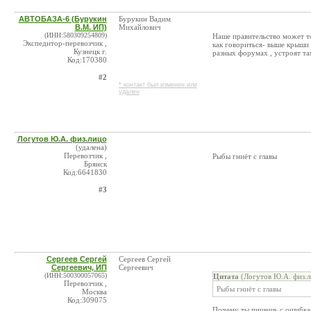
АВТОБАЗА-6 (Бурукин
Бурукин Вадим
В.М. ИП)
Михайлович
(ИНН:580309254809)
Наше правительство может т
Экспедитор-перевозчик ,
как говориться- выше крыши 
Кузнецк г.
разных форумах , устроят та
Код:170380
#2
* контакт был изменен или
удален
Логутов Ю.А. физ.лицо
(удалена)
Перевозчик ,
Рыбы гниёт с главы
Брянск
Код:6641830
#3
Сергеев Сергей
Сергеев Сергей
Сергеевич, ИП
Сергеевич
(ИНН:500300057065)
Цитата
(Логутов Ю.А. физ.л
Перевозчик ,
Рыбы гниёт с главы
Москва
Код:309075
Почему ты пишешь с ошибкам