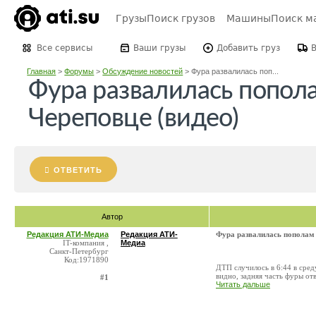
Грузы
Поиск грузов
Машины
Поиск м
Все сервисы
Ваши грузы
Добавить груз
Главная
>
Форумы
>
Обсуждение новостей
>
Фура развалилась поп...
Фура развалилась попол
Череповце (видео)
ОТВЕТИТЬ
Автор
Редакция АТИ-Медиа
Редакция АТИ-
Фура развалилась пополам 
IT-компания ,
Медиа
Санкт-Петербург
Код:1971890
ДТП случилось в 6:44 в сред
видно, задняя часть фуры отв
#1
Читать дальше