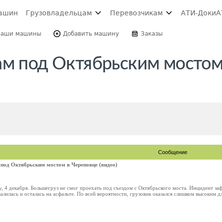
ашин
Грузовладельцам
Перевозчикам
АТИ-Доки
А
Ваши машины
Добавить машину
Заказы
ам под Октябрьским мостом
Сообщение
под Октябрьским мостом в Череповце (видео)
у, 4 декабря. Большегруз не смог проехать под съездом с Октябрьского моста. Инцидент за
алилась и осталась на асфальте. По всей вероятности, грузовик оказался слишком высоким для