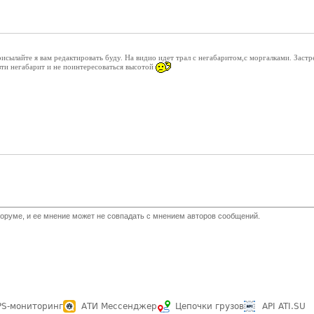
рисылайте я вам редактировать буду. На видио идет трал с негабаритом,с моргалками. Застр
езти негабарит и не поинтересоваться высотой
оруме, и ее мнение может не совпадать с мнением авторов сообщений.
PS-мониторинг
АТИ Мессенджер
Цепочки грузов
API ATI.SU