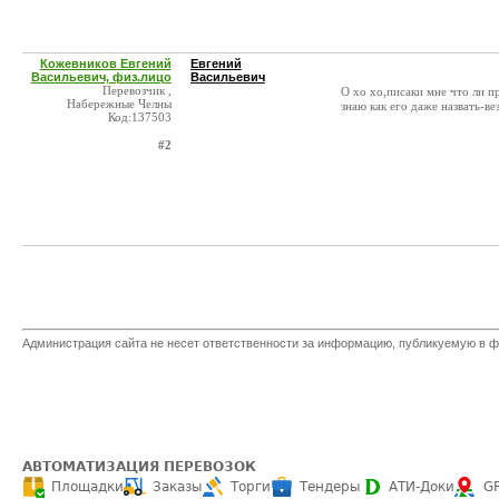
Кожевников Евгений
Евгений
Васильевич, физ.лицо
Васильевич
Перевозчик ,
О хо хо,писаки мне что ли п
Набережные Челны
знаю как его даже назвать-в
Код:137503
#2
Администрация сайта не несет ответственности за информацию, публикуемую в ф
АВТОМАТИЗАЦИЯ ПЕРЕВОЗОК
Площадки
Заказы
Торги
Тендеры
АТИ-Доки
G