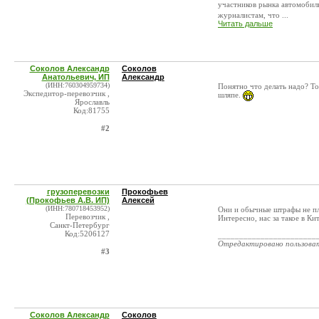
участников рынка автомобил
журналистам, что ...
Читать дальше
Соколов Александр
Соколов
Анатольевич, ИП
Александр
(ИНН:760304959734)
Понятно что делать надо? То
Экспедитор-перевозчик ,
шляпе.
Ярославль
Код:81755
#2
грузоперевозки
Прокофьев
(Прокофьев А.В. ИП)
Алексей
(ИНН:780718453952)
Они и обычные штрафы не плат
Перевозчик ,
Интересно, нас за такое в Ки
Санкт-Петербург
Код:5206127
_______________________
Отредактировано пользова
#3
Соколов Александр
Соколов