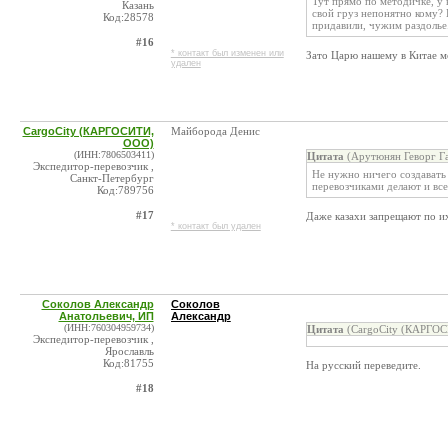
Тут прямо по методичке, у 
Казань
свой груз непонятно кому?
Код:28578
придавили, чужим раздолье
#16
* контакт был изменен или
Зато Царю нашему в Китае м
удален
CargoCity (КАРГОСИТИ,
Майборода Денис
ООО)
(ИНН:7806503411)
Цитата
(Арутюнян Геворг Га
Экспедитор-перевозчик ,
Не нужно ничего создавать 
Санкт-Петербург
перевозчиками делают и все
Код:789756
#17
Даже казахи запрещают по и
* контакт был удален
Соколов Александр
Соколов
Анатольевич, ИП
Александр
(ИНН:760304959734)
Цитата
(CargoCity (КАРГОС
Экспедитор-перевозчик ,
Ярославль
Код:81755
На русский переведите.
#18