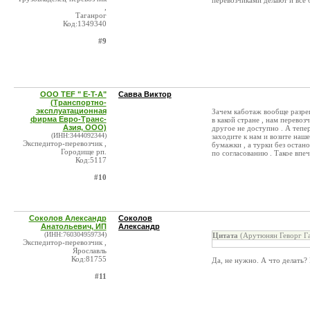
перевозчиками делают и все 
,
Таганрог
Код:1349340
#9
OOO TEF " E-T-A"
Савва Виктор
(Транспортно-
эксплуатационная
Зачем каботаж вообще разреш
фирма Евро-Транс-
в какой стране , нам перево
Азия, ООО)
другое не доступно . А тепе
(ИНН:3444092344)
заходите к нам и возите наш
Экспедитор-перевозчик ,
бумажки , а турки без остано
Городище рп.
по согласованию . Такое впеч
Код:5117
#10
Соколов Александр
Соколов
Анатольевич, ИП
Александр
(ИНН:760304959734)
Цитата
(Арутюнян Геворг Га
Экспедитор-перевозчик ,
Ярославль
Код:81755
Да, не нужно. А что делать?
#11