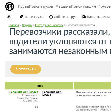
Грузы
Поиск грузов
Машины
Поиск машин
Грузо
Ваши грузы
Добавить груз
Ваши машины
Главная
>
Форумы
>
Обсуждение новостей
>
Перевозчики рассказа...
Перевозчики рассказали,
водители уклоняются от 
занимаются незаконным
ОТВЕТИТЬ
Автор
Редакция АТИ-Медиа
Редакция АТИ-
Перевозчики рассказали, к
IT-компания ,
Медиа
незаконным каботажем
Санкт-Петербург
Код:1971890
Китайские перевозчики в Рос
#1
ухищрения, чтобы избегать п