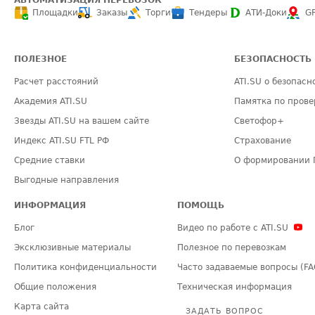
АВТОМАТИЗАЦИЯ ПЕРЕВОЗОК
Площадки
Заказы
Торги
Тендеры
АТИ-Доки
G
ПОЛЕЗНОЕ
БЕЗОПАСНОСТЬ
Расчет расстояний
ATI.SU о безопасн
Академия ATI.SU
Памятка по прове
Звезды ATI.SU на вашем сайте
Светофор+
Индекс ATI.SU FTL РФ
Страхование
Средние ставки
О формировании 
Выгодные направления
ИНФОРМАЦИЯ
ПОМОЩЬ
Блог
Видео по работе с ATI.SU
Эксклюзивные материалы
Полезное по перевозкам
Политика конфиденциальности
Часто задаваемые вопросы (FA
Общие положения
Техническая информация
Карта сайта
ЗАДАТЬ ВОПРОС