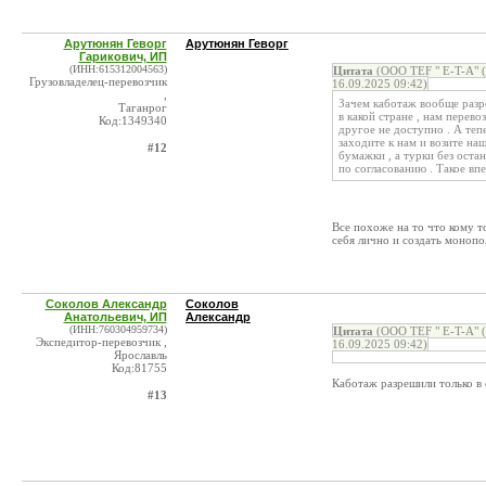
Арутюнян Геворг
Арутюнян Геворг
Гарикович, ИП
(ИНН:615312004563)
Цитата
(OOO TEF " E-T-A" 
Грузовладелец-перевозчик
16.09.2025 09:42)
,
Зачем каботаж вообще разр
Таганрог
в какой стране , нам перев
Код:1349340
другое не доступно . А теп
заходите к нам и возите на
#12
бумажки , а турки без остан
по согласованию . Такое впе
Все похоже на то что кому 
себя лично и создать монопо
Соколов Александр
Соколов
Анатольевич, ИП
Александр
(ИНН:760304959734)
Цитата
(OOO TEF " E-T-A" 
Экспедитор-перевозчик ,
16.09.2025 09:42)
Ярославль
Код:81755
Каботаж разрешили только в
#13