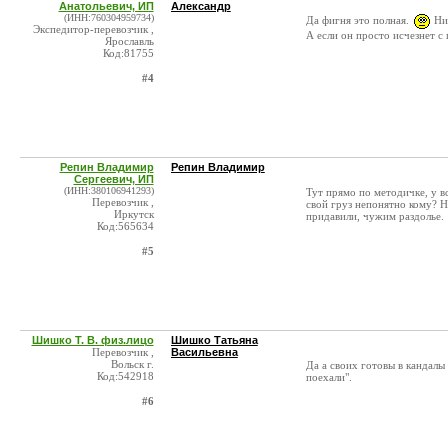
Анатольевич, ИП
Александр
(ИНН:760304959734)
Да фигня это полная.
Ник
Экспедитор-перевозчик ,
А если он просто исчезнет с
Ярославль
Код:81755
#4
Репин Владимир
Репин Владимир
Сергеевич, ИП
(ИНН:380106941293)
Тут прямо по методичке, у в
Перевозчик ,
свой груз непонятно кому? Н
Иркутск
придавили, чужим раздолье.
Код:565634
#5
Шишко Т. В. физ.лицо
Шишко Татьяна
Перевозчик ,
Васильевна
Вольск г.
Да а своих готовы в кандалы 
Код:542918
поехали".
#6