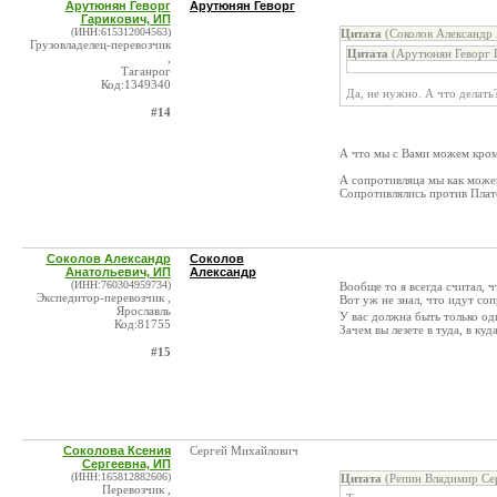
Арутюнян Геворг
Арутюнян Геворг
Гарикович, ИП
(ИНН:615312004563)
Цитата
(Соколов Александр 
Грузовладелец-перевозчик
Цитата
(Арутюнян Геворг Г
,
Таганрог
Код:1349340
Да, не нужно. А что делать
#14
А что мы с Вами можем кром
А сопротивляца мы как може
Сопротивлялись против Плато
Соколов Александр
Соколов
Анатольевич, ИП
Александр
(ИНН:760304959734)
Вообще то я всегда считал, ч
Экспедитор-перевозчик ,
Вот уж не знал, что идут со
Ярославль
У вас должна быть только од
Код:81755
Зачем вы лезете в туда, в ку
#15
Соколова Ксения
Сергей Михайлович
Сергеевна, ИП
(ИНН:165812882606)
Цитата
(Репин Владимир Сер
Перевозчик ,