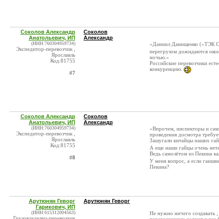
Соколов Александр
Соколов
Анатольевич, ИП
Александр
(ИНН:760304959734)
«Даниил Данищенко («ТЭК С
Экспедитор-перевозчик ,
перегрузом дожидаются окон
Ярославль
ночью.»
Код:81755
Российские перевозчики ест
конкуренцию.
#7
Соколов Александр
Соколов
Анатольевич, ИП
Александр
(ИНН:760304959734)
«Впрочем, инспекторы и сами
Экспедитор-перевозчик ,
проведения досмотра требуе
Ярославль
Зашугали китайцы наших га
Код:81755
А еще наши гайцы очень нете
Ведь самолётом из Пекина к
#8
У меня вопрос, а если гаишн
Пекина?
Арутюнян Геворг
Арутюнян Геворг
Гарикович, ИП
(ИНН:615312004563)
Не нужно ничего создавать ,
Грузовладелец-перевозчик