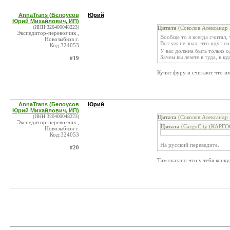
AnnaTrans (Белоусов
Юрий
Юрий Михайлович, ИП)
(ИНН:320400048223)
Цитата
(Соколов Александр 
Экспедитор-перевозчик ,
Вообще то я всегда считал, 
Новозыбков г.
Вот уж не знал, что идут с
Код:324053
У вас должна быть только о
Зачем вы лезете в туда, в к
#19
Купят фуру и считают что и
AnnaTrans (Белоусов
Юрий
Юрий Михайлович, ИП)
(ИНН:320400048223)
Цитата
(Соколов Александр 
Экспедитор-перевозчик ,
Цитата
(CargoCity (КАРГО
Новозыбков г.
Код:324053
На русский переведите.
#20
Там сказано что у тебя конк