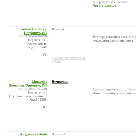
и перевозчиками может ...
Читать дальше
Бойко Валерий
Валерий
Петрович, ИП
(ИНН:080400882608)
Непосредственная связь с пе
Перевозчик ,
имеющими автотранспорта.
Кетченеры п.
Код:1507548
#2
* контакт был изменен или
удален
Михалёв
Вячеслав
ВячеславЮрьевич, ИП
(ИНН:504501469570)
Самое смешное,это........кончи
Перевозчик ,
Даже при минусе входящие з
Ступино г. (г.о. Ступино)
Код:204306
#3
Андреева Юлия
Дмитрий