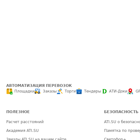
АВТОМАТИЗАЦИЯ ПЕРЕВОЗОК
Площадки
Заказы
Торги
Тендеры
АТИ-Доки
G
ПОЛЕЗНОЕ
БЕЗОПАСНОСТЬ
Расчет расстояний
ATI.SU о безопасн
Академия ATI.SU
Памятка по прове
Звезды ATI.SU на вашем сайте
Светофор+