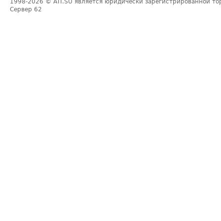
1998-2026
© ATI.SU является юридически зарегистрированной то
Сервер
62