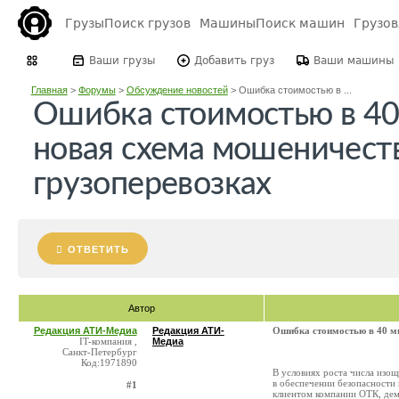
Грузы
Поиск грузов
Машины
Поиск машин
Грузо
Ваши грузы
Добавить груз
Ваши машины
Главная
>
Форумы
>
Обсуждение новостей
>
Ошибка стоимостью в ...
Ошибка стоимостью в 4
новая схема мoшеничеств
грузоперевозках
ОТВЕТИТЬ
Автор
Редакция АТИ-Медиа
Редакция АТИ-
Ошибка стоимостью в 40 ми
IT-компания ,
Медиа
Санкт-Петербург
Код:1971890
В условиях роста числа изо
в обеспечении безопасности 
#1
клиентом компании ОТК, дем