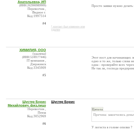
Анатольевна, ИП
(ИНН:262900989909)
Просто заявки нужно делать 
Перевозчик ,
Видное г.
Код:1997514
#4
* контакт был изменен или
удален
ХИМИЛИЯ, ООО
(удалена)
(ИНН:5249177446)
Этот пост для начинающих ло
IT-компания ,
одно и то же, только слова 
Дзержинск
одна - проверяйте всех через
Код:3345909
Не так ли, господа предприн
#5
Шустер Борис
Шустер Борис
Михайлович, физ.лицо
Перевозчик ,
Цитата
Пенза
Причина: закончились деньг
Код:3052969
#6
У логиста в голове опилки ?