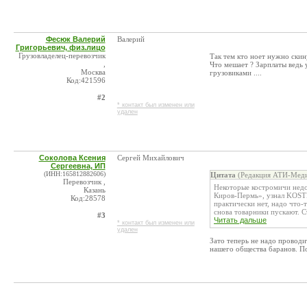
Фесюк Валерий
Валерий
Григорьевич, физ.лицо
Грузовладелец-перевозчик
Так тем кто ноет нужно скин
,
Что мешает ? Зарплаты ведь у
Москва
грузовиками ....
Код:421596
#2
* контакт был изменен или
удален
Соколова Ксения
Сергей Михайлович
Сергеевна, ИП
(ИНН:165812882606)
Цитата
(Редакция АТИ-Меди
Перевозчик ,
Некоторые костромичи недо
Казань
Киров-Пермь», узнал KOS
Код:28578
практически нет, надо что-
снова товарники пускают. Ст
#3
Читать дальше
* контакт был изменен или
удален
Зато теперь не надо проводи
нашего общества баранов. П