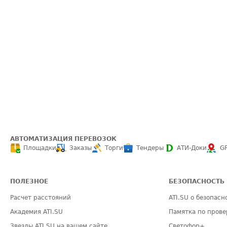
АВТОМАТИЗАЦИЯ ПЕРЕВОЗОК
Площадки
Заказы
Торги
Тендеры
АТИ-Доки
G
ПОЛЕЗНОЕ
БЕЗОПАСНОСТЬ
Расчет расстояний
ATI.SU о безопасн
Академия ATI.SU
Памятка по прове
Звезды ATI.SU на вашем сайте
Светофор+