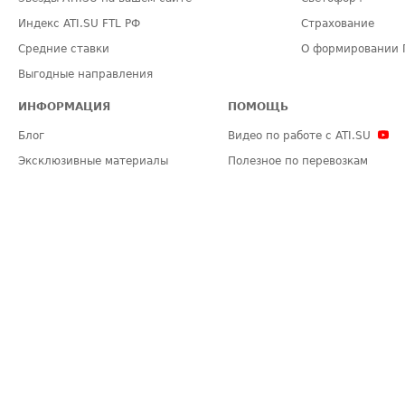
Индекс ATI.SU FTL РФ
Страхование
Средние ставки
О формировании 
Выгодные направления
ИНФОРМАЦИЯ
ПОМОЩЬ
Блог
Видео по работе с ATI.SU
Эксклюзивные материалы
Полезное по перевозкам
Политика конфиденциальности
Часто задаваемые вопросы (FA
Общие положения
Техническая информация
Карта сайта
ЗАДАТЬ ВОПРОС