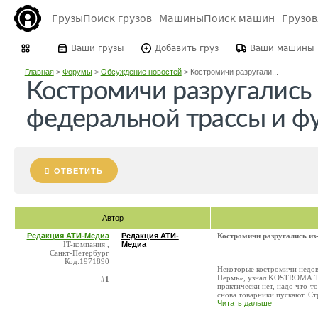
Грузы
Поиск грузов
Машины
Поиск машин
Грузо
Ваши грузы
Добавить груз
Ваши машины
Главная
>
Форумы
>
Обсуждение новостей
>
Костромичи разругали...
Костромичи разругались 
федеральной трассы и фу
ОТВЕТИТЬ
Автор
Редакция АТИ-Медиа
Редакция АТИ-
Костромичи разругались из
IT-компания ,
Медиа
Санкт-Петербург
Код:1971890
Некоторые костромичи недов
Пермь», узнал KOSTROMA.TO
#1
практически нет, надо что-т
снова товарники пускают. Стр
Читать дальше