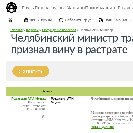
Грузы
Поиск грузов
Машины
Поиск машин
Грузо
Ваши грузы
Добавить груз
Ваши машины
Главная
>
Форумы
>
Обсуждение новостей
>
Челябинский министр ...
Челябинский министр тр
признал вину в растрате
ОТВЕТИТЬ
Автор
Редакция АТИ-Медиа
Редакция АТИ-
Челябинский министр транс
IT-компания ,
Медиа
Санкт-Петербург
Код:1971890
Министр дорожного хозяйств
делу о растрате, сообщил Р
#1
источник «РИА Новости». Не
ст. 160 УК (присвоение или ..
Читать дальше