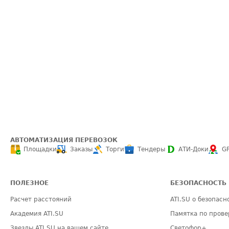
АВТОМАТИЗАЦИЯ ПЕРЕВОЗОК
Площадки
Заказы
Торги
Тендеры
АТИ-Доки
G
ПОЛЕЗНОЕ
БЕЗОПАСНОСТЬ
Расчет расстояний
ATI.SU о безопасн
Академия ATI.SU
Памятка по прове
Звезды ATI.SU на вашем сайте
Светофор+