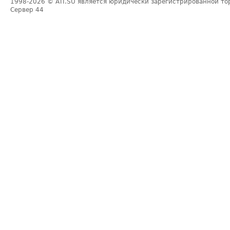
1998-2026
© ATI.SU является юридически зарегистрированной то
Сервер
44