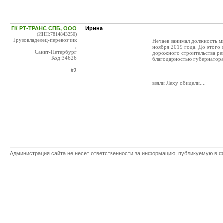
ГК РТ-ТРАНС СПБ, ООО
Ирина
(ИНН:7814843250)
Грузовладелец-перевозчик
Нечаев занимал должность м
,
ноября 2019 года. До этого
Санкт-Петербург
дорожного строительства ре
Код:34626
благодарностью губернатора
#2
взяли Леху обидели....
Администрация сайта не несет ответственности за информацию, публикуемую в ф