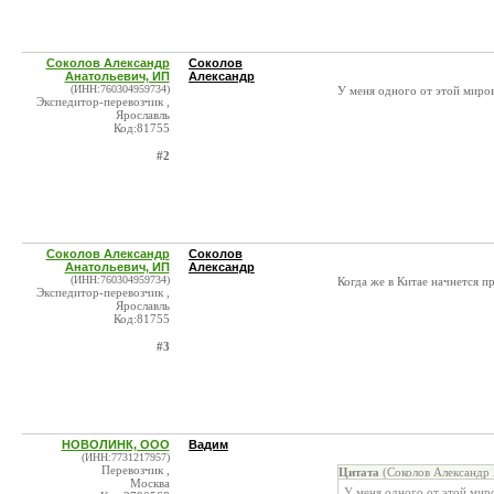
Соколов Александр
Соколов
Анатольевич, ИП
Александр
(ИНН:760304959734)
У меня одного от этой миро
Экспедитор-перевозчик ,
Ярославль
Код:81755
#2
Соколов Александр
Соколов
Анатольевич, ИП
Александр
(ИНН:760304959734)
Когда же в Китае начнется 
Экспедитор-перевозчик ,
Ярославль
Код:81755
#3
НОВОЛИНК, ООО
Вадим
(ИНН:7731217957)
Перевозчик ,
Цитата
(Соколов Александр 
Москва
У меня одного от этой мир