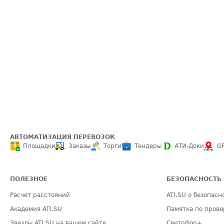
АВТОМАТИЗАЦИЯ ПЕРЕВОЗОК
Площадки
Заказы
Торги
Тендеры
АТИ-Доки
G
ПОЛЕЗНОЕ
БЕЗОПАСНОСТЬ
Расчет расстояний
ATI.SU о безопасн
Академия ATI.SU
Памятка по прове
Звезды ATI.SU на вашем сайте
Светофор+