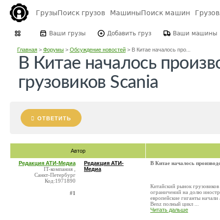
Грузы
Поиск грузов
Машины
Поиск машин
Грузо
Ваши грузы
Добавить груз
Ваши машины
Главная
>
Форумы
>
Обсуждение новостей
>
В Китае началось про...
В Китае началось произв
грузовиков Scania
ОТВЕТИТЬ
Автор
Редакция АТИ-Медиа
Редакция АТИ-
В Китае началось производс
IT-компания ,
Медиа
Санкт-Петербург
Код:1971890
Китайский рынок грузовиков
ограничений на долю иностр
#1
европейские гиганты начали 
Benz полный цикл ...
Читать дальше