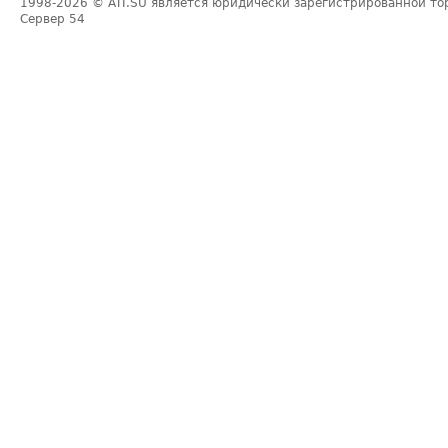
1998-2026
© ATI.SU является юридически зарегистрированной то
Сервер
54