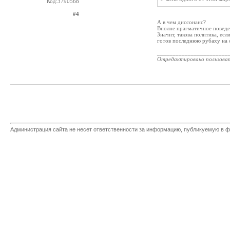
Код:3790568
#4
А в чем диссонанс?
Вполне прагматичное поведен
Значит, такова политика, есл
готов последнюю рубаху на с
_______________________
Отредактировано пользова
Администрация сайта не несет ответственности за информацию, публикуемую в ф