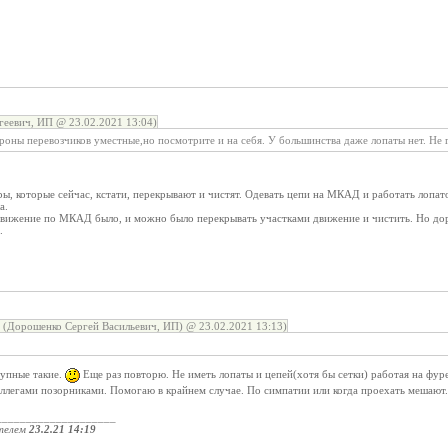
геевич, ИП @ 23.02.2021 13:04)
оны перевозчиков уместные,но посмотрите и на себя. У большинства даже лопаты нет. Не 
ры, которые сейчас, кстати, перекрывают и чистят. Одевать цепи на МКАД и работать л
а.
 движение по МКАД было, и можно было перекрывать участками движение и чистить. Но до
.
(Дорошенко Сергей Васильевич, ИП) @ 23.02.2021 13:13)
рупные такие.
Еще раз повторю. Не иметь лопаты и цепей(хотя бы сетки) работая на фуре
легами позорниками. Помогаю в крайнем случае. По симпатии или когда проехать мешают. 
____________________
телем
23.2.21 14:19