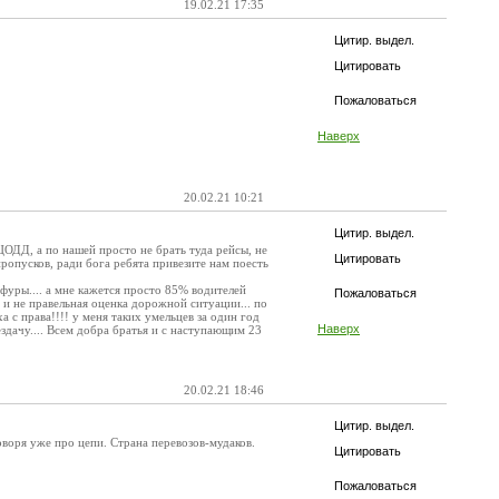
19.02.21 17:35
Цитир. выдел.
Цитировать
Пожаловаться
Наверх
20.02.21 10:21
Цитир. выдел.
ЦОДД, а по нашей просто не брать туда рейсы, не
Цитировать
пропусков, ради бога ребята привезите нам поесть
 фуры.... а мне кажется просто 85% водителей
Пожаловаться
и не правельная оценка дорожной ситуации... по
 с права!!!! у меня таких умельцев за один год
Наверх
ездачу.... Всем добра братья и с наступающим 23
20.02.21 18:46
Цитир. выдел.
воря уже про цепи. Страна перевозов-мудаков.
Цитировать
Пожаловаться