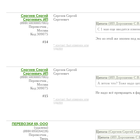
Сергеев Сергей
Сергеев Сергей
Сергеевич, ИП
Сергеевич
(ИНН:500300057065)
Цитата
(ИП Дорошенко С.В. 
Перевозчик ,
С 1 мая еще вводятся изме
Москва
Код:309075
Это из этой же эпопеи под 
#14
* контакт был изменен или
удален
Сергеев Сергей
Сергеев Сергей
Сергеевич, ИП
Сергеевич
(ИНН:500300057065)
Цитата
(ИП Дорошенко С.В. 
Перевозчик ,
А летом что? Тоже надо це
Москва
Код:309075
Не надо всё превращать в фа
#15
* контакт был изменен или
удален
ПЕРЕВОЗКИ 69, ООО
(удалена)
(ИНН:6950264228)
Цитата
(Сергеев Сергей Сер
Перевозчик ,
Цитата
(ИП Дорошенко С.В.
Тверь