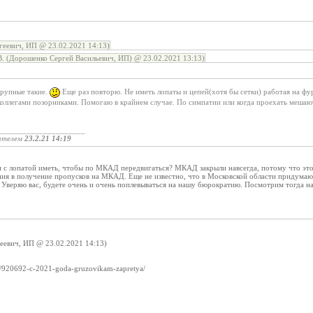
геевич, ИП @ 23.02.2021 14:13)
 (Дорошенко Сергей Васильевич, ИП) @ 23.02.2021 13:13)
Крупные такие.
Еще раз повторю. Не иметь лопаты и цепей(хотя бы сетки) работая на фур
оллегами позорниками. Помогаю в крайнем случае. По симпатии или когда проехать мешают.
_____________________
ателем
23.2.21 14:19
и с лопатой иметь, чтобы по МКАД передвигаться? МКАД закрыли навсегда, потому что это
ения в получение пропусков на МКАД. Еще не известно, что в Московской области придума
Уверяю вас, будете очень и очень поплевываться на нашу бюрократию. Посмотрим тогда на 
геевич, ИП @ 23.02.2021 14:13)
ws/920692-c-2021-goda-gruzovikam-zapretya/