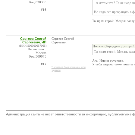
Код:830358
А летом что? Тоже надо ц
#16
Не надо всё превращать в 
Ты прям герой. Медаль заслу
Сергеев Сергей
Сергеев Сергей
Сергеевич, ИП
Сергеевич
(ИНН:500300057065)
Цитата
(Бардадым Дмитрий 
Перевозчик ,
Ты прям герой. Медаль зас
Москва
Код:309075
Ага. Имени сутулого.
#17
У тебя видимо тоже лопаты 
* контакт был изменен или
удален
Администрация сайта не несет ответственности за информацию, публикуемую в ф