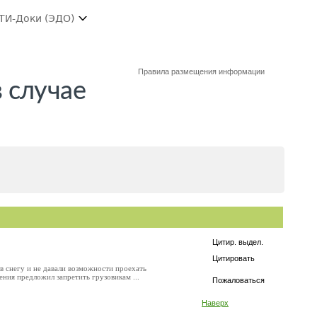
ТИ-Доки (ЭДО)
Правила размещения информации
 случае
Цитир. выдел.
Цитировать
в снегу и не давали возможности проехать
ния предложил запретить грузовикам ...
Пожаловаться
Наверх