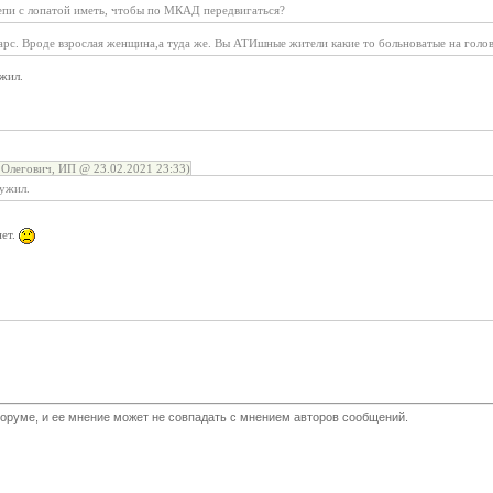
епи с лопатой иметь, чтобы по МКАД передвигаться?
фарс. Вроде взрослая женщина,а туда же. Вы АТИшные жители какие то больноватые на голо
жил.
Олегович, ИП @ 23.02.2021 23:33)
лужил.
нет.
оруме, и ее мнение может не совпадать с мнением авторов сообщений.