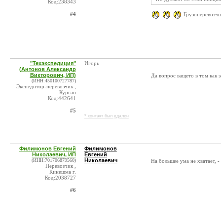
Код:238343
#4
Грузоперевозчи
"Техэкспедиция"
Игорь
(Антонов Александр
Викторович, ИП)
Да вопрос ващето в том как 
(ИНН:450100727787)
Экспедитор-перевозчик ,
Курган
Код:442641
#5
* контакт был удален
Филимонов Евгений
Филимонов
Николаевич, ИП
Евгений
(ИНН:701706879560)
Николаевич
На большее ума не хватает, -
Перевозчик ,
Кинешма г.
Код:2038727
#6