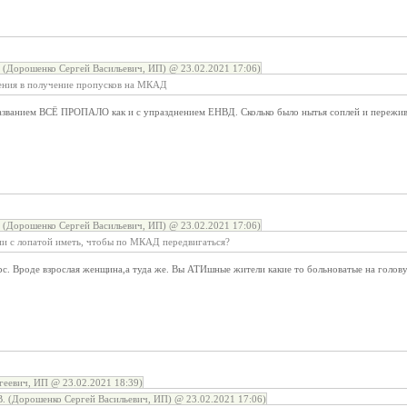
(Дорошенко Сергей Васильевич, ИП) @ 23.02.2021 17:06)
нения в получение пропусков на МКАД
названием ВСЁ ПРОПАЛО как и с упразднением ЕНВД. Сколько было нытья соплей и пережи
(Дорошенко Сергей Васильевич, ИП) @ 23.02.2021 17:06)
пи с лопатой иметь, чтобы по МКАД передвигаться?
рс. Вроде взрослая женщина,а туда же. Вы АТИшные жители какие то больноватые на голов
геевич, ИП @ 23.02.2021 18:39)
 (Дорошенко Сергей Васильевич, ИП) @ 23.02.2021 17:06)