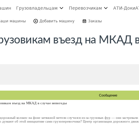
ашин
Грузовладельцам
Перевозчикам
АТИ-Доки
А
Ваши машины
Добавить машину
Заказы
рузовикам въезд на МКАД в
Сообщение
зовикам въезд на МКАД в случае непогоды
 дорожный коллапс на фоне затяжной метели случился из-за грузовых фур — они застревали 
о думают об этой инициативе сами грузоперевозчики? Центр организации дорожного движе