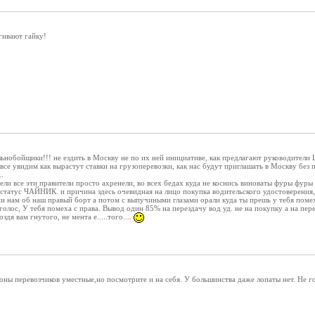
ягивают гайку!
ьнобойщики!!! не ездить в Москву не по их ней инициативе, как предлагают руководители 
 все увидим как вырастут ставки на грузоперевозки, как нас будут приглашать в Москву без 
..
ели все эти правители просто ахренели, во всех бедах куда не коснись виноваты фуры фуры
статус ЧАЙНИК. и причина здесь очевидная на лицо покупка водительского удостоверения, 
и нам об наш правый борт а потом с выпучиными глазами орали куда ты прешь у тебя помеха
 голос, У тебя помеха с права. Вывод один 85% на перездачу вод уд. не на покупку а на пер
здя вам гнутого, не мента е.....того....
ны перевозчиков уместные,но посмотрите и на себя. У большинства даже лопаты нет. Не го