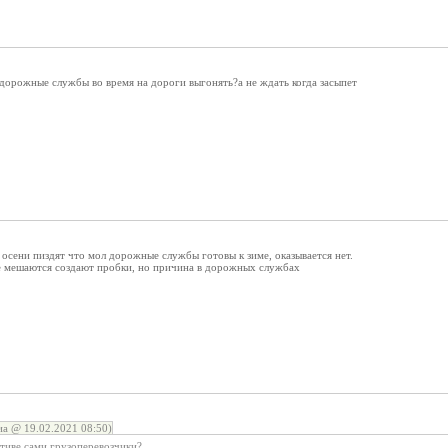
дорожные службы во время на дороги выгонять?а не ждать когда засыпет
 осени пиздят что мол дорожные службы готовы к зиме, оказывается нет.
е мешаются создают пробки, но причина в дорожных службах
а @ 19.02.2021 08:50)
тиве сами грузоперевозчики?