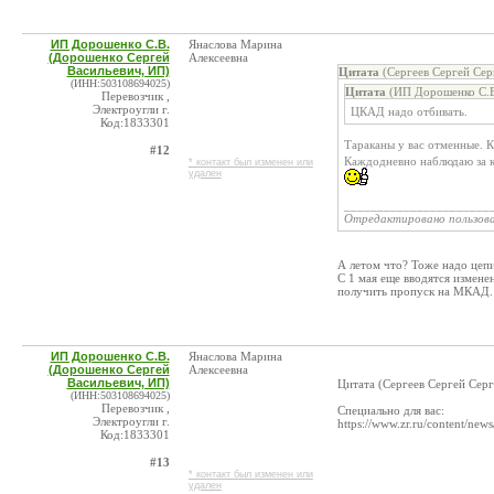
ИП Дорошенко С.В.
Янаслова Марина
(Дорошенко Сергей
Алексеевна
Васильевич, ИП)
Цитата
(Сергеев Сергей Сер
(ИНН:503108694025)
Цитата
(ИП Дорошенко С.В.
Перевозчик ,
Электроугли г.
ЦКАД надо отбивать.
Код:1833301
Тараканы у вас отменные. 
#12
Каждодневно наблюдаю за к
* контакт был изменен или
удален
______________________
Отредактировано пользов
А летом что? Тоже надо цеп
С 1 мая еще вводятся измен
получить пропуск на МКАД. 
ИП Дорошенко С.В.
Янаслова Марина
(Дорошенко Сергей
Алексеевна
Васильевич, ИП)
Цитата (Сергеев Сергей Сер
(ИНН:503108694025)
Перевозчик ,
Специально для вас:
Электроугли г.
https://www.zr.ru/content/ne
Код:1833301
#13
* контакт был изменен или
удален