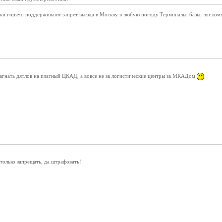
ки горячо поддерживают запрет вьезда в Москву в любую погоду.Терминалы, базы, лог.ком
загнать дятлов на платный ЦКАД, а вовсе не за логистические центры за МКАДом
 только запрещать, да штрафовать!