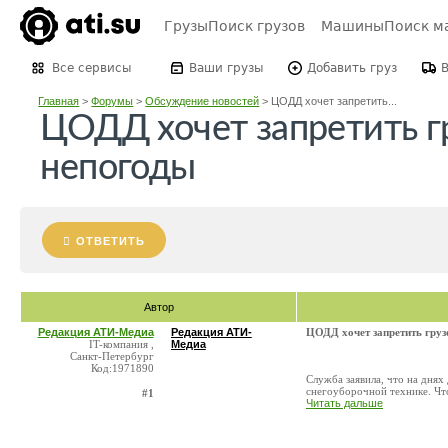
Грузы
Поиск грузов
Машины
Поиск м
Все сервисы
Ваши грузы
Добавить груз
Главная
>
Форумы
>
Обсуждение новостей
>
ЦОДД хочет запретить...
ЦОДД хочет запретить г
непогоды
ОТВЕТИТЬ
Автор
Редакция АТИ-Медиа
Редакция АТИ-
ЦОДД хочет запретить гру
IT-компания ,
Медиа
Санкт-Петербург
Код:1971890
Служба заявила, что на днях
снегоуборочной технике. Чт
#1
Читать дальше