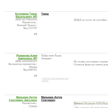
Коломиец Тарас
Тарас
Васильевич, ИП
(ИНН:582794826450)
ЦОДД не хочет ли случайно 
Перевозчик ,
Нижний Ломов г.
Код:555792
#2
Романова Алия
Хайруллин Радик
Амировна, ИП
Амирвич
(ИНН:165010585207)
По телику постоянно в конце
Экспедитор-перевозчик ,
Согласен фуры на самом дел
Казань
Код:608781
#3
* контакт был изменен или
удален
Малыхин Артур
Малыхин Артур
Сергеевич, физ.лицо
Сергеевич
Перевозчик ,
Цитата
(Редакция АТИ-Меди
Самара
Что думают об этой инициа