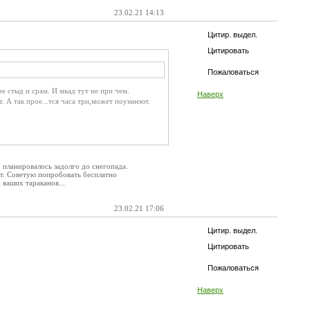
23.02.21 14:13
Цитир. выдел.
Цитировать
Пожаловаться
е стыд и срам. И мкад тут не при чем.
Наверх
 А так прое...тся часа три,может поумнеют.
 планировалось задолго до снегопада.
ют. Советую попробовать бесплатно
ваших тараканов...
23.02.21 17:06
Цитир. выдел.
Цитировать
Пожаловаться
Наверх