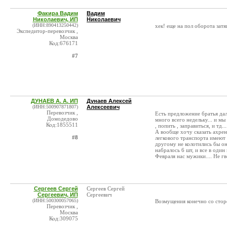
Факира Вадим
Вадим
Николаевич, ИП
Николаевич
(ИНН:890413250442)
хек! еще на пол оборота зат
Экспедитор-перевозчик ,
Москва
Код:676171
#7
ДУНАЕВ А. А. ИП
Дунаев Алексей
(ИНН:500907871807)
Алексеевич
Перевозчик ,
Есть предложение братья дал
Домодедово
много всего недельку... и мы
Код:1855511
, попить , заправиться, и тд...
А вообще хочу сказать ахрен
#8
легкового транспорта имеют 
другому не колотились бы он
набралось 6 шт, и все в один
Февраля нас мужики.... Не гво
Сергеев Сергей
Сергеев Сергей
Сергеевич, ИП
Сергеевич
(ИНН:500300057065)
Возмущения конечно со сторо
Перевозчик ,
Москва
Код:309075