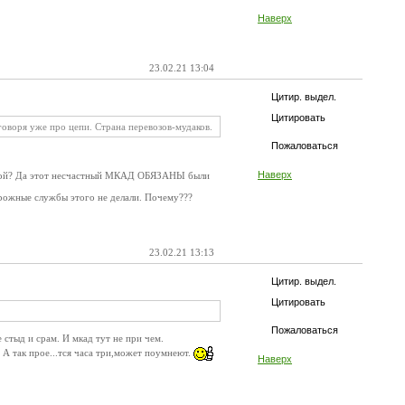
Наверх
23.02.21 13:04
Цитир. выдел.
Цитировать
говоря уже про цепи. Страна перевозов-мудаков.
Пожаловаться
Наверх
опатой? Да этот несчастный МКАД ОБЯЗАНЫ были
рожные службы этого не делали. Почему???
23.02.21 13:13
Цитир. выдел.
Цитировать
Пожаловаться
 стыд и срам. И мкад тут не при чем.
А так прое...тся часа три,может поумнеют.
Наверх