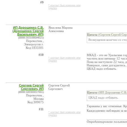
#9
* контакт был изменен или
удален
ИП Дорошенко С.В.
Янаслова Марина
(Дорошенко Сергей
Алексеевна
Васильевич, ИП)
Цитата
(Сергеев Сергей Сер
(ИНН:503108694025)
Возмущения конечно со стор
Перевозчик ,
Электроугли г.
Код:1833301
#10
МКАД - это не Уральские го
* контакт был изменен или
чистить всю пятницу 12 числ
удален
Пока на наступило 22 часа,
Наверное, сами догадаетесь..
ЦКАД надо отбивать.
Сергеев Сергей
Сергеев Сергей
Сергеевич, ИП
Сергеевич
(ИНН:500300057065)
Цитата
(ИП Дорошенко С.В. 
Перевозчик ,
ЦКАД надо отбивать.
Москва
Код:309075
Тараканы у вас отменные. К
#11
Каждодневно наблюдаю за кол
* контакт был изменен или
удален
_______________________
Отредактировано пользова