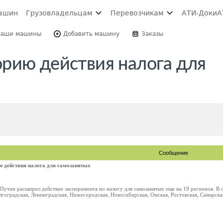
ашин
Грузовладельцам
Перевозчикам
АТИ-Доки
А
Ваши машины
Добавить машину
Заказы
рию действия налога для
Сообщение
ю действия налога для самозанятых
Путин расширил действие эксперимента по налогу для самозанятых еще на 19 регионов. В 
гоградская, Ленинградская, Нижегородская, Новосибирская, Омская, Ростовская, Самарская,