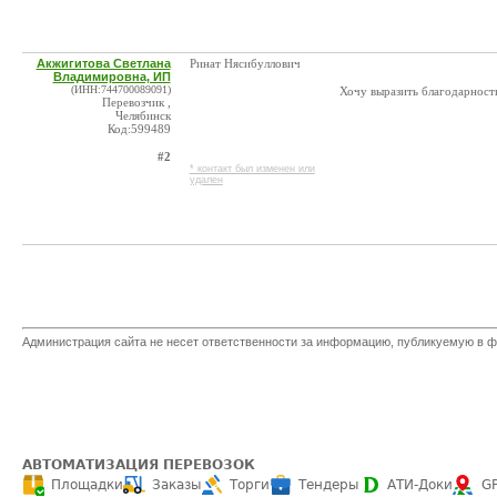
Акжигитова Светлана
Ринат Нясибуллович
Владимировна, ИП
(ИНН:744700089091)
Хочу выразить благодарность
Перевозчик ,
Челябинск
Код:599489
#2
* контакт был изменен или
удален
Администрация сайта не несет ответственности за информацию, публикуемую в ф
АВТОМАТИЗАЦИЯ ПЕРЕВОЗОК
Площадки
Заказы
Торги
Тендеры
АТИ-Доки
G