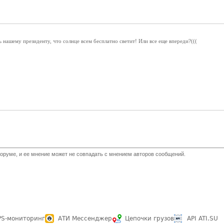
 нашему президенту, что солнце всем бесплатно светит! Или все еще впереди?(((
оруме, и ее мнение может не совпадать с мнением авторов сообщений.
PS-мониторинг
АТИ Мессенджер
Цепочки грузов
API ATI.SU