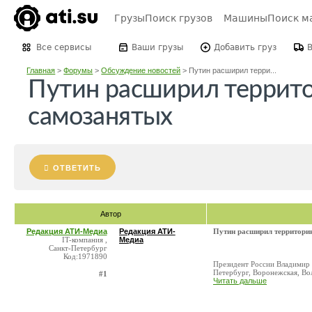
Грузы
Поиск грузов
Машины
Поиск м
Все сервисы
Ваши грузы
Добавить груз
Главная
>
Форумы
>
Обсуждение новостей
>
Путин расширил терри...
Путин расширил террито
самозанятых
ОТВЕТИТЬ
Автор
Редакция АТИ-Медиа
Редакция АТИ-
Путин расширил территори
IT-компания ,
Медиа
Санкт-Петербург
Код:1971890
Президент России Владимир 
Петербург, Воронежская, Вол
#1
Читать дальше