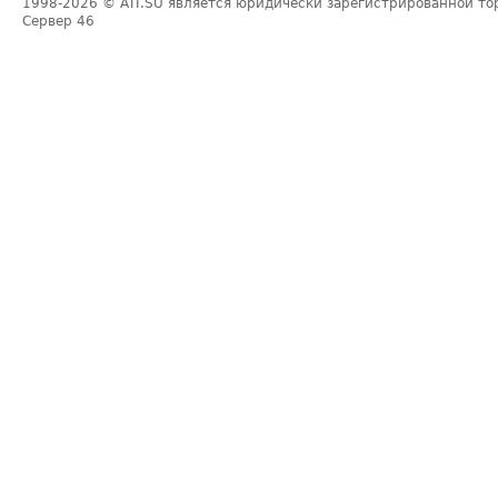
1998-2026
© ATI.SU является юридически зарегистрированной то
Сервер
46