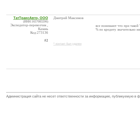
ТатТрансАвто, ООО
Дмитрий Максимов
(ИНН:1657083206)
Экспедитор-перевозчик ,
все понимают что при такой 
Казань
% по кредиту значительно ни
Код:273136
#2
* контакт был удален
Администрация сайта не несет ответственности за информацию, публикуемую в ф