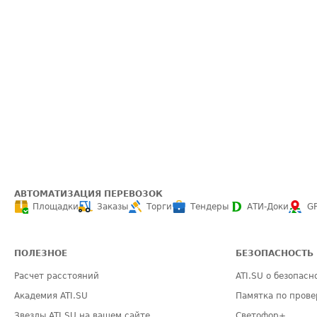
АВТОМАТИЗАЦИЯ ПЕРЕВОЗОК
Площадки
Заказы
Торги
Тендеры
АТИ-Доки
G
ПОЛЕЗНОЕ
БЕЗОПАСНОСТЬ
Расчет расстояний
ATI.SU о безопасн
Академия ATI.SU
Памятка по прове
Звезды ATI.SU на вашем сайте
Светофор+