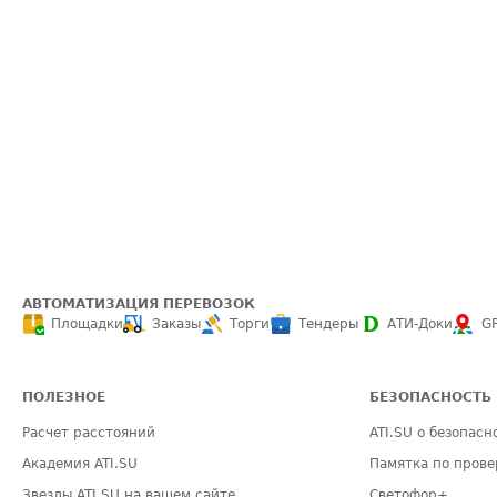
АВТОМАТИЗАЦИЯ ПЕРЕВОЗОК
Площадки
Заказы
Торги
Тендеры
АТИ-Доки
G
ПОЛЕЗНОЕ
БЕЗОПАСНОСТЬ
Расчет расстояний
ATI.SU о безопасн
Академия ATI.SU
Памятка по прове
Звезды ATI.SU на вашем сайте
Светофор+