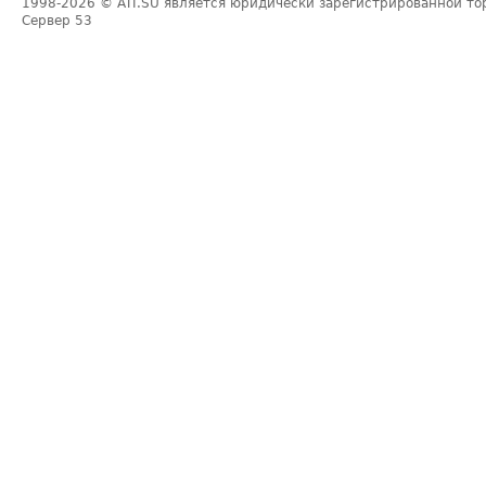
1998-2026
© ATI.SU является юридически зарегистрированной то
Сервер
53