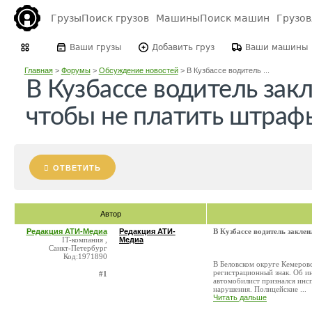
Грузы
Поиск грузов
Машины
Поиск машин
Грузо
Ваши грузы
Добавить груз
Ваши машины
Главная
>
Форумы
>
Обсуждение новостей
>
В Кузбассе водитель ...
В Кузбассе водитель зак
чтобы не платить штраф
ОТВЕТИТЬ
Автор
Редакция АТИ-Медиа
Редакция АТИ-
В Кузбассе водитель закле
IT-компания ,
Медиа
Санкт-Петербург
Код:1971890
В Беловском округе Кемеровс
регистрационный знак. Об и
#1
автомобилист признался инсп
нарушения. Полицейские ...
Читать дальше