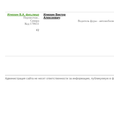
Илюхин В.А. физ.лицо
Илюхин Виктор
Перевозчик ,
Алексеевич
Самара
Водитель фуры - автомобили
Код:178651
#2
Администрация сайта не несет ответственности за информацию, публикуемую в ф