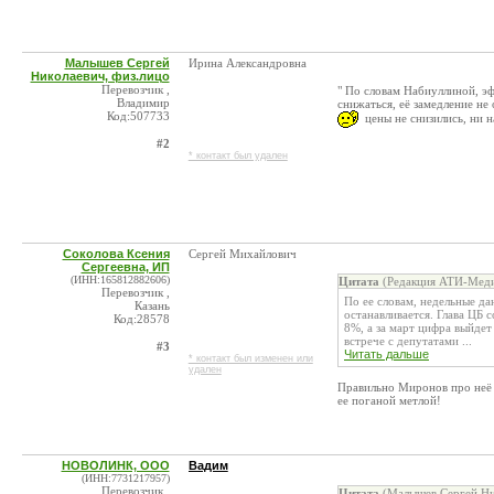
Малышев Сергей
Ирина Александровна
Николаевич, физ.лицо
Перевозчик ,
" По словам Набиуллиной, эф
Владимир
снижаться, её замедление не 
Код:507733
цены не снизились, ни на
#2
* контакт был удален
Соколова Ксения
Сергей Михайлович
Сергеевна, ИП
(ИНН:165812882606)
Цитата
(Редакция АТИ-Меди
Перевозчик ,
По ее словам, недельные да
Казань
останавливается. Глава ЦБ 
Код:28578
8%, а за март цифра выйдет
встрече с депутатами ...
#3
Читать дальше
* контакт был изменен или
удален
Правильно Миронов про неё 
ее поганой метлой!
НОВОЛИНК, ООО
Вадим
(ИНН:7731217957)
Перевозчик ,
Цитата
(Малышев Сергей Ни