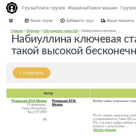
Грузы
Поиск грузов
Машины
Поиск машин
Грузо
Ваши грузы
Добавить груз
Ваши машины
Главная
>
Форумы
>
Обсуждение новостей
>
Набиуллина ключевая ...
Набиуллина ключевая ста
такой высокой бесконеч
ОТВЕТИТЬ
Автор
Редакция АТИ-Медиа
Редакция АТИ-
Набиуллина ключевая ставк
IT-компания ,
Медиа
Санкт-Петербург
Код:1971890
По ее словам, недельные дан
останавливается. Глава ЦБ с
#1
8%, а за март цифра выйдет 
встрече с депутатами ...
Читать дальше