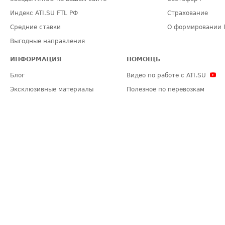
Индекс ATI.SU FTL РФ
Страхование
Средние ставки
О формировании 
Выгодные направления
ИНФОРМАЦИЯ
ПОМОЩЬ
Блог
Видео по работе с ATI.SU
Эксклюзивные материалы
Полезное по перевозкам
Политика конфиденциальности
Часто задаваемые вопросы (FA
Общие положения
Техническая информация
Карта сайта
ЗАДАТЬ ВОПРОС