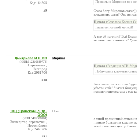
Правильно Миронов про неё
Код:164595
#9
Слава богу Миронов сказал))
заокенских шляп? Она исполн
Цитата
(Соколова Ксения Се
Гнать ее поганой метлой!
А кто её погонит? Вы? Всеми
вы этого не понимаете? Удиви
Дмитриева М.Н. ИП
Марина
(ИНН:312310689773)
Перевозчик ,
Цитата
(Редакция АТИ-Меди
Белгород
Набиуллина ключевая ставка
Код:2981706
#10
Бесконечно может и не буде
убыток себе! Значит был уве
помнит поползла она с марта
ТКЦ (Транскомцентр ,
Олег
ООО)
(ИНН:5405388101)
с такой процентной ставкой 
Экспедитор-перевозчик ,
...никто больше ни куда не в
Новосибирск
такой политики центробанка и
Код:2469786
#11