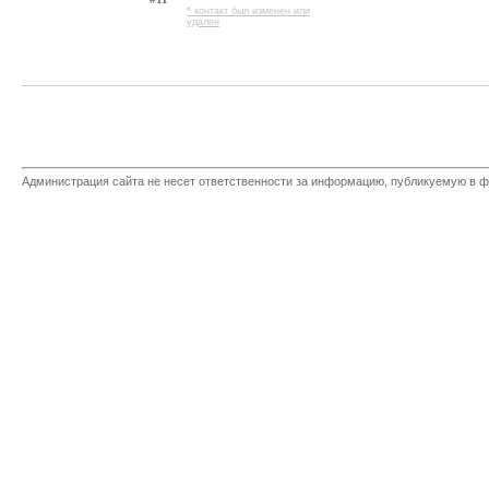
* контакт был изменен или
удален
Администрация сайта не несет ответственности за информацию, публикуемую в ф