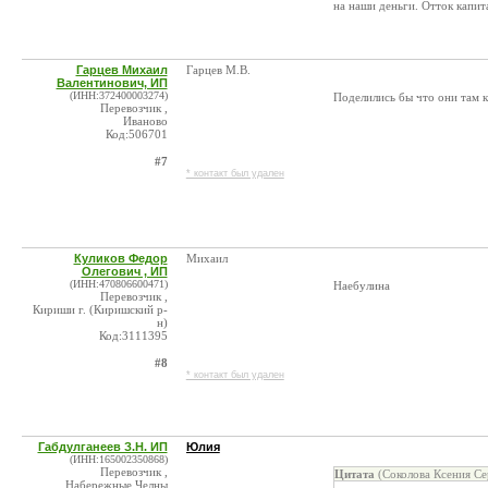
на наши деньги. Отток капит
Гарцев Михаил
Гарцев М.В.
Валентинович, ИП
(ИНН:372400003274)
Поделились бы что они там
Перевозчик ,
Иваново
Код:506701
#7
* контакт был удален
Куликов Федор
Михаил
Олегович , ИП
(ИНН:470806600471)
Наебулина
Перевозчик ,
Кириши г. (Киришский р-
н)
Код:3111395
#8
* контакт был удален
Габдулганеев З.Н. ИП
Юлия
(ИНН:165002350868)
Перевозчик ,
Цитата
(Соколова Ксения Се
Набережные Челны