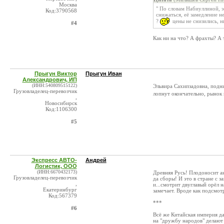
Москва
" По словам Набиуллиной, 
Код:3790568
снижаться, её замедление не
?
цены не снизились, ни
#4
Как ни на что? А фрахты? А 
Прыгун Виктор
Прыгун Иван
Александрович, ИП
(ИНН:540809515122)
Эльвира Сахипзадовна, подн
Грузовладелец-перевозчик
лопнут окончательно, рынок
,
Новосибирск
Код:1106300
#5
Экспресс АВТО-
Андрей
Логистик, ООО
(ИНН:6670432173)
Древняя Русь! Плодоносит а
Грузовладелец-перевозчик
да сборы! И это в стране с з
,
и...смотрит двуглавый орёл н
Екатеринбург
замечает. Вроде как подсмот
Код:567379
***
#6
Всё же Китайская империя д
на "дружбу народов" делают 