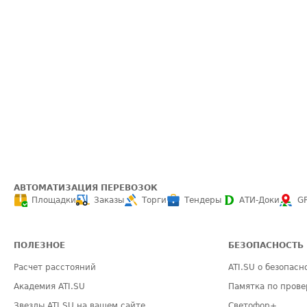
АВТОМАТИЗАЦИЯ ПЕРЕВОЗОК
Площадки
Заказы
Торги
Тендеры
АТИ-Доки
G
ПОЛЕЗНОЕ
БЕЗОПАСНОСТЬ
Расчет расстояний
ATI.SU о безопасн
Академия ATI.SU
Памятка по прове
Звезды ATI.SU на вашем сайте
Светофор+