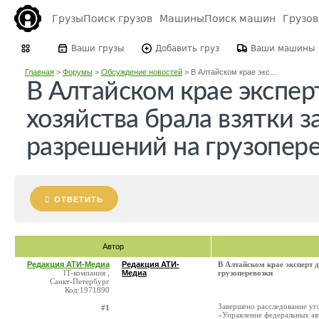
Грузы
Поиск грузов
Машины
Поиск машин
Грузо
Ваши грузы
Добавить груз
Ваши машины
Главная
>
Форумы
>
Обсуждение новостей
>
В Алтайском крае экс...
В Алтайском крае экспе
хозяйства брала взятки з
разрешений на грузопер
ОТВЕТИТЬ
Автор
Редакция АТИ-Медиа
Редакция АТИ-
В Алтайском крае эксперт 
IT-компания ,
Медиа
грузоперевозки
Санкт-Петербург
Код:1971890
Завершено расследование уг
#1
«Управление федеральных а