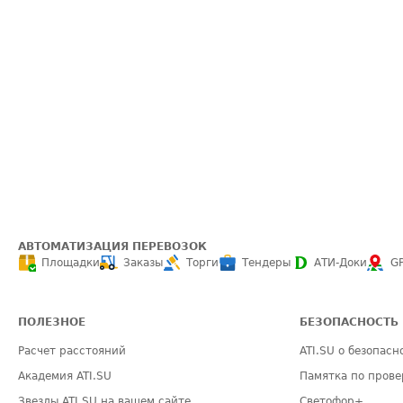
АВТОМАТИЗАЦИЯ ПЕРЕВОЗОК
Площадки
Заказы
Торги
Тендеры
АТИ-Доки
G
ПОЛЕЗНОЕ
БЕЗОПАСНОСТЬ
Расчет расстояний
ATI.SU о безопасн
Академия ATI.SU
Памятка по прове
Звезды ATI.SU на вашем сайте
Светофор+