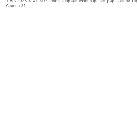
1998-2026
© ATI.SU является юридически зарегистрированной то
Сервер
31