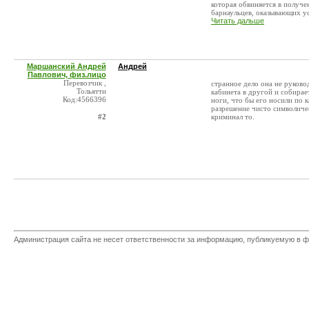
которая обвиняется в получе
барнаульцев, оказывающих усл
Читать дальше
Маршанский Андрей
Андрей
Павлович, физ.лицо
Перевозчик ,
странное дело она не руков
Тольятти
кабинета в другой и собирае
Код:4566396
ноги, что бы его носили по к
разрешение чисто символичес
#2
криминал то.
Администрация сайта не несет ответственности за информацию, публикуемую в ф