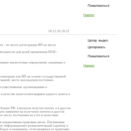
Пожаловаться
Наверх
18.12.20 10:25
Цитир. выдел.
ти - по месту регистрации ИП по месту
Цитировать
ятельности для целей применения ПСН»-
Пожаловаться
имание аналогичные определения, указанные в
Наверх
рганизации или ИП на основе государственной
низацией, место нахождения постоянно
 осуществляемых организациями и
 в качестве налогоплательщиков единого налога в
бъекте РФ, в котором получен патент, а в другом
ать заявление на получение патента в другом
по месту постановки на учет в налоговых
тся нормативным правовым актом. Письменные
еют информационно-разъяснительный характер и
сборах в понимании, отличающемся от трактовки,