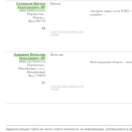
Соловьев Виктор
Виктор
Анатольевич, ИП
(ИНН:600902313505)
смотрите шире--если Я ИП--
Перевозчик ,
думайте ....
Невель г.
Код:266778
#6
* контакт был изменен или
удален
Ашмарин Вячеслав
Вячеслав
Николаевич, ИП
(ИНН:343700504115)
Волгоградская область - пат
Перевозчик ,
Михайловка г. (г.о.
Михайловка)
Код:724819
#7
* контакт был изменен или
удален
Администрация сайта не несет ответственности за информацию, публикуемую в ф