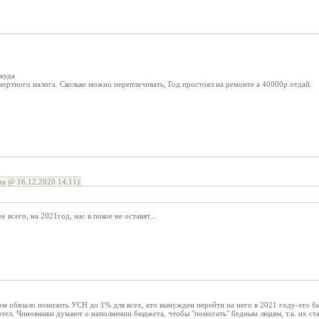
 куда
портного налога. Сколько можно переплачивать, Год простоял на ремонте а 40000р отдай.
а @ 16.12.2020 14:11)
 всего, на 2021год, нас в покое не оставят...
м обязало понизить УСН до 1% для всех, кто вынужден перейти на него в 2021 году-это было
хотел. Чиновники думают о наполнении бюджета, чтобы "помогать" бедным людям, т.к. их ст