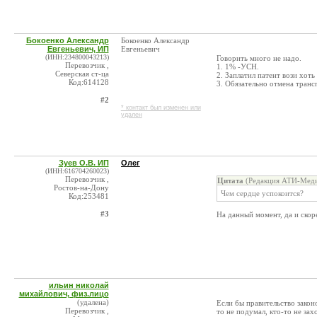
Бокоенко Александр
Бокоенко Александр
Евгеньевич, ИП
Евгеньевич
(ИНН:234800043213)
Говорить много не надо.
Перевозчик ,
1. 1% -УСН.
Северская ст-ца
2. Заплатил патент вози хоть
Код:614128
3. Обязательно отмена транс
#2
* контакт был изменен или
удален
Зуев О.В. ИП
Олег
(ИНН:616704260023)
Перевозчик ,
Цитата
(Редакция АТИ-Меди
Ростов-на-Дону
Чем сердце успокоится?
Код:253481
#3
На данный момент, да и скорее
ильин николай
михайлович, физ.лицо
(удалена)
Если бы правительство законо
Перевозчик ,
то не подумал, кто-то не за