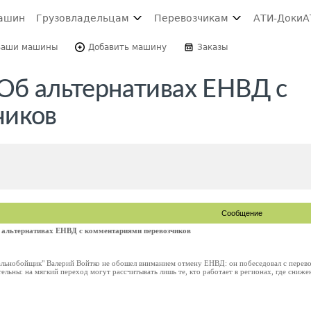
ашин
Грузовладельцам
Перевозчикам
АТИ-Доки
А
Ваши машины
Добавить машину
Заказы
 Об альтернативах ЕНВД с
чиков
Сообщение
б альтернативах ЕНВД с комментариями перевозчиков
льнобойщик" Валерий Войтко не обошел вниманием отмену ЕНВД: он побеседовал с перево
льны: на мягкий переход могут рассчитывать лишь те, кто работает в регионах, где сниж