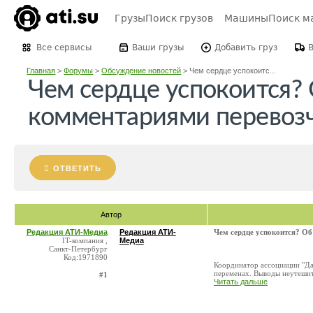
Грузы
Поиск грузов
Машины
Поиск м
Все сервисы
Ваши грузы
Добавить груз
Главная
>
Форумы
>
Обсуждение новостей
>
Чем сердце успокоитс...
Чем сердце успокоится?
комментариями перевоз
ОТВЕТИТЬ
Автор
Редакция АТИ-Медиа
Редакция АТИ-
Чем сердце успокоится? О
IT-компания ,
Медиа
Санкт-Петербург
Код:1971890
Координатор ассоциации "Да
переменах. Выводы неутешите
#1
Читать дальше