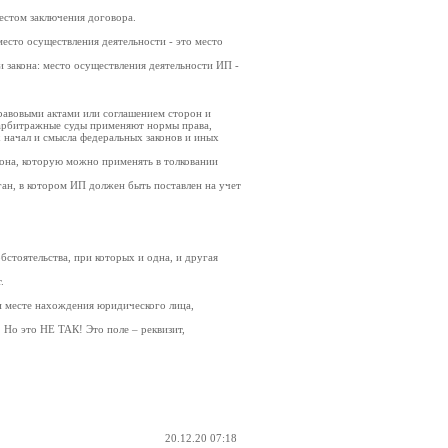
естом заключения договора.
есто осуществления деятельности - это место
 закона: место осуществления деятельности ИП -
равовыми актами или соглашением сторон и
 арбитражные суды применяют нормы права,
 начал и смысла федеральных законов и иных
кона, которую можно применять в толковании
ган, в котором ИП должен быть поставлен на учет
бстоятельства, при которых и одна, и другая
.
ли месте нахождения юридического лица,
 Но это НЕ ТАК! Это поле – реквизит,
20.12.20 07:18