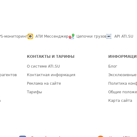
PS-мониторинг
АТИ Мессенджер
Цепочки грузов
API ATI.SU
КОНТАКТЫ И ТАРИФЫ
ИНФОРМАЦИ
О системе ATI.SU
Блог
рагентов
Контактная информация
Эксклюзивные
Реклама на сайте
Политика кон
Тарифы
Общие полож
а
Карта сайта