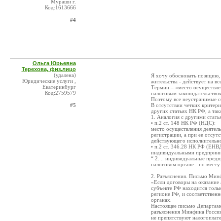
Мураши г.
Код:1613666
#4
Ольга Юрьевна
Терехова, физ.лицо
(удалена)
Я хочу обосновать позицию, 
Юридические услуги ,
жительства - действует на в
Екатеринбург
Термин – «место осуществле
Код:2759579
налоговым законодательством
Поэтому все неустранимые с
#5
В отсутствии четких критер
других статьях НК РФ, а та
1. Аналогия с другими стат
• п.2 ст. 148 НК РФ (НДС):
место осуществления деятель
регистрации, а при ее отсут
действующего исполнительно
• п.2 ст. 346.28 НК РФ (ЕНВ
индивидуальными предприни
“ 2. .. индивидуальные пред
налоговом органе - по мест
2. Разъяснения. Письмо Мин
«Если договоры на оказание 
субъекте РФ находится тольк
регионе РФ, и соответственн
органах.
Настоящее письмо Департаме
разъяснения Минфина России
не препятствуют налогоплат