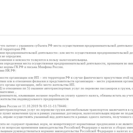
что патент с указанием субъекта РФ места осуществления предпринимательской деятельнос
сей территории РФ.
ния предпринимательской деятельности» или место осуществления предпринимательской де
 не определен.
омнения и неясности толкуются в пользу налогоплательщика.
иев определения места осуществления предпринимательской деятельности, принимаем во вн
кже нормы ГК РФ и письма Минфина России.
ьями НК РФ:
ности организации или ИП – это территория РФ в случае фактического присутствия этой о
ствии или в отношении филиалов и представительств организации – место управления орга
го органа организации, либо место жительства ИП.
Д) в отношении пп 5) оказание автотранспортных услуг по перевозке пассажиров и грузов,
мателями ..
приниматели, изъявившие желание перейти на уплату единого налога, обязаны встать на учет
у жительства индивидуального предпринимателя
фина России от 11.10.2019 № 03-11-11/78446:
автотранспортных услуг по перевозке грузов автомобильным транспортом заключаются в су
о пункт назначения груза в рамках указанных договоров, налогоплательщик вправе не подав
о, вправе осуществлять указанный вид деятельности в рамках одного патента, полученного 
нта не содержит правовых норм, не конкретизирует нормативные предписания и не являе
 по вопросам применения законодательства Российской Федерации о налогах и сборах им
ельщикам руководствоваться нормами законодательства Российской Федерации о налогах и 