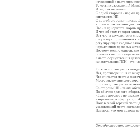
изложенной в настоящем пис
То есть из разъяснений Мин
Итак, что мы имеем:
С одной стороны - нормы пр
жительства ИП.
С другой стороны - письмо Д
это место заключения догово
Что - в приоритете: нормы п
И что об этом говорит закон
Вот что: в случаях, если с
отсутствует применимый к н
регулирующие сходные отноше
нормативных правовых актов 
Поэтому можно однозначно ут
понятия - место осуществлен
• место осуществления деяте
как плательщик ПСН - это на
Есть ли противоречия межд
Нет, противоречий я не вижу
Что считается местом заключ
Место заключения договора -
сторона договора согласовал
Со стороны ИП - таким обсто
По обычаю делового оборота,
«Если в договоре не указано
направившего оферту». (ст. 
Поле в левой верхней части 
указывающий место составлен
Надеюсь, что мои доводы по
_______________________
Отредактировано пользова