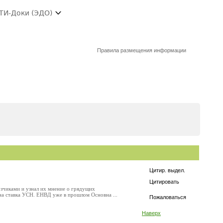
ТИ-Доки (ЭДО)
Правила размещения информации
Цитир. выдел.
Цитировать
зчиками и узнал их мнение о грядущих
ена ставка УСН. ЕНВД уже в прошлом Основна ...
Пожаловаться
Наверх