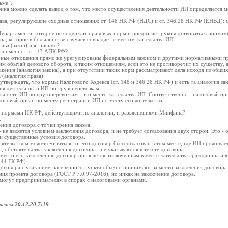
ьме”.
фина можно сделать вывод о том, что место осуществления деятельности ИП определяется м
ава, регулирующие сходные отношения: ст. 148 НК РФ (НДС) и ст. 346.28 НК РФ (ЕНВД): м
епартамента, которое не содержит правовых норм и предлагает руководствоваться нормами
ра, которое в большинстве случаев совпадает с местом жительства ИП.
рава (закон) или письмо?
, а именно - ст. 13 АПК РФ?
порные отношения прямо не урегулированы федеральным законом и другими нормативными п
им обычай делового оборота, к таким отношениям, если это не противоречит их существу,
ния (аналогия закона), а при отсутствии таких норм рассматривают дела исходя из общих
(аналогия права).
верждать, что нормы Налогового Кодекса (ст. 148 и 346.28 НК РФ) и есть та аналогия за
ия деятельности ИП по грузоперевозкам:
льности ИП по грузоперевозкам - это место жительства ИП. Соответственно - налоговый ор
логовый орган по месту регистрации ИП по месту его жительства.
у нормами НК РФ, действующими по аналогии, и разъяснениями Минфина?
.
ения договора с точки зрения закона.
 не является условием заключения договора, и не требует согласования двух сторон. Это - о
и существенные условия договора.
ятельством может считаться то, что договор был согласован в том месте, где ИП проживает
 обстоятельства заключения договора - не указываются в тексте договора.
 место его заключения, договор признается заключенным в месте жительства гражданина и
444 ГК РФ).
договора с указанием населенного пункта обычно принимают за место заключения договора.
ия проекта договора (ГОСТ Р 7.0.97-2016), но никак не заключение договора.
могут предпринимателям в спорах с налоговыми органами.
____________________
телем
20.12.20 7:19