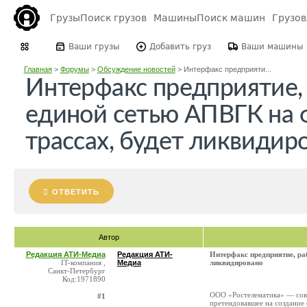
Грузы
Поиск грузов
Машины
Поиск машин
Грузо
Ваши грузы
Добавить груз
Ваши машины
Главная
>
Форумы
>
Обсуждение новостей
>
Интерфакс предприяти...
Интерфакс предприятие,
единой сетью АПВГК на
трассах, будет ликвидир
ОТВЕТИТЬ
Автор
Редакция АТИ-Медиа
Редакция АТИ-
Интерфакс предприятие, ра
IT-компания ,
Медиа
ликвидировано
Санкт-Петербург
Код:1971890
ООО «Ростелематика» — совм
#1
претендовавшее на создание