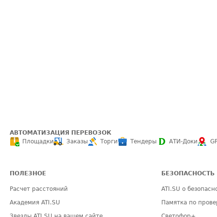
АВТОМАТИЗАЦИЯ ПЕРЕВОЗОК
Площадки
Заказы
Торги
Тендеры
АТИ-Доки
G
ПОЛЕЗНОЕ
БЕЗОПАСНОСТЬ
Расчет расстояний
ATI.SU о безопасн
Академия ATI.SU
Памятка по прове
Звезды ATI.SU на вашем сайте
Светофор+