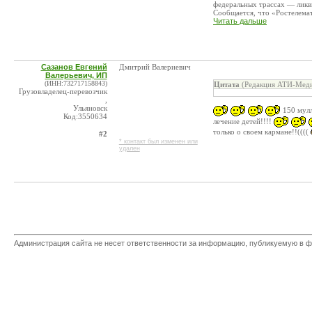
федеральных трассах — ликв
Сообщается, что «Ростелемат
Читать дальше
Сазанов Евгений
Дмитрий Валериевич
Валерьевич, ИП
(ИНН:732717158843)
Цитата
(Редакция АТИ-Меди
Грузовладелец-перевозчик
,
Ульяновск
150 мулл
Код:3550634
лечение детей!!!!
только о своем кармане!!((((
#2
* контакт был изменен или
удален
Администрация сайта не несет ответственности за информацию, публикуемую в ф