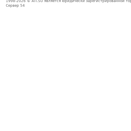
1998-2026
© ATI.SU является юридически зарегистрированной то
Сервер
54